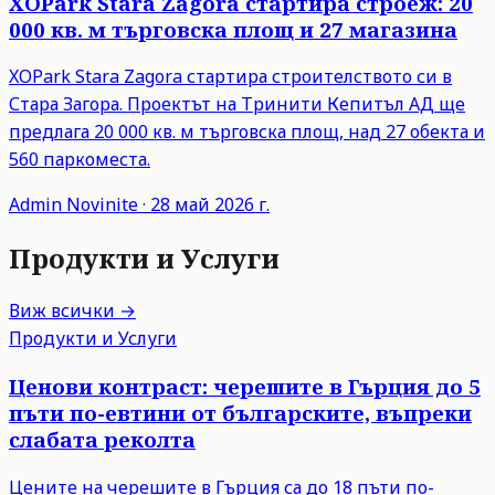
XOPark Stara Zagora стартира строеж: 20
000 кв. м търговска площ и 27 магазина
XOPark Stara Zagora стартира строителството си в
Стара Загора. Проектът на Тринити Кепитъл АД ще
предлага 20 000 кв. м търговска площ, над 27 обекта и
560 паркоместа.
Admin
Novinite
·
28 май 2026 г.
Продукти и Услуги
Виж всички →
Продукти и Услуги
Ценови контраст: черешите в Гърция до 5
пъти по-евтини от българските, въпреки
слабата реколта
Цените на черешите в Гърция са до 18 пъти по-