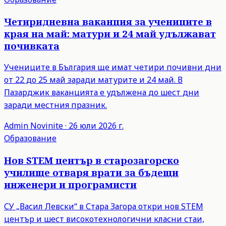
Четиридневна ваканция за учениците в
края на май: матури и 24 май удължават
почивката
Учениците в България ще имат четири почивни дни
от 22 до 25 май заради матурите и 24 май. В
Пазарджик ваканцията е удължена до шест дни
заради местния празник.
Admin
Novinite
·
26 юли 2026 г.
Образование
Нов STEM център в старозагорско
училище отваря врати за бъдещи
инженери и програмисти
СУ „Васил Левски“ в Стара Загора откри нов STEM
център и шест високотехнологични класни стаи,