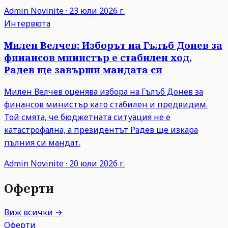
Admin
Novinite
·
23 юли 2026 г.
Интервюта
Милен Велчев: Изборът на Гълъб Донев за
финансов министър е стабилен ход,
Радев ще завърши мандата си
Милен Велчев оценява избора на Гълъб Донев за
финансов министър като стабилен и предвидим.
Той смята, че бюджетната ситуация не е
катастрофална, а президентът Радев ще изкара
пълния си мандат.
Admin
Novinite
·
20 юли 2026 г.
Оферти
Виж всички →
Оферти