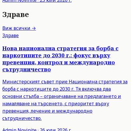
Admin
Novinite
·
25 юли 2026 г.
Здраве
Виж всички →
Здраве
Нова национална стратегия за борба с
наркотиците до 2030 г.: фокус върху
превенция, контрол и международно
сътрудничество
Министерският съвет прие Национална стратегия за
борба с наркотиците до 2030 г. Тя включва два
основни стълба – ограничаване на предлагането и
намаляване на търсенето, с приоритет върху
превенция, лечение и международно
сътрудничество.
Admin
Novinite
·
26 юли 2026 г.