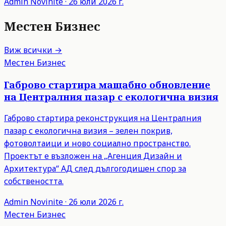
Admin
Novinite
·
26 юли 2026 г.
Местен Бизнес
Виж всички →
Местен Бизнес
Габрово стартира мащабно обновление
на Централния пазар с екологична визия
Габрово стартира реконструкция на Централния
пазар с екологична визия – зелен покрив,
фотоволтаици и ново социално пространство.
Проектът е възложен на „Агенция Дизайн и
Архитектура“ АД след дългогодишен спор за
собствеността.
Admin
Novinite
·
26 юли 2026 г.
Местен Бизнес