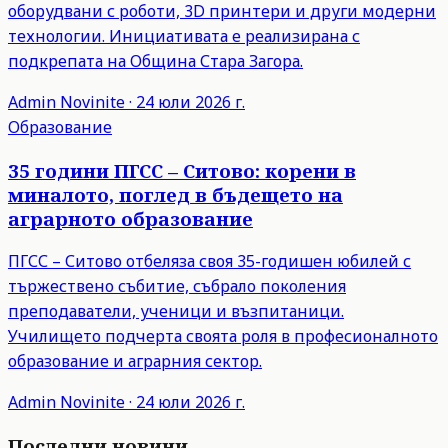
оборудвани с роботи, 3D принтери и други модерни
технологии. Инициативата е реализирана с
подкрепата на Община Стара Загора.
Admin
Novinite
·
24 юли 2026 г.
Образование
35 години ПГСС – Ситово: корени в
миналото, поглед в бъдещето на
аграрното образование
ПГСС – Ситово отбеляза своя 35-годишен юбилей с
тържествено събитие, събрало поколения
преподаватели, ученици и възпитаници.
Училището подчерта своята роля в професионалното
образование и аграрния сектор.
Admin
Novinite
·
24 юли 2026 г.
Последни новини