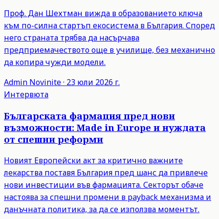
Проф. Дан Шехтман вижда в образованието ключа
към по-силна стартъп екосистема в България. Според
него страната трябва да насърчава
предприемачеството още в училище, без механично
да копира чужди модели.
Admin
Novinite
·
23 юли 2026 г.
Интервюта
Българската фармация пред нови
възможности: Made in Europe и нуждата
от спешни реформи
Новият Европейски акт за критично важните
лекарства поставя България пред шанс да привлече
нови инвестиции във фармацията. Секторът обаче
настоява за спешни промени в payback механизма и
данъчната политика, за да се използва моментът.