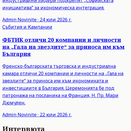
индустриални лидери подкрепят „Софийската
инициатива“ за икономическа интеграция.
Admin
Novinite
·
24 юли 2026 г.
Събития и Кампании
ФБТИК отличи 20 компании и личности
на „Гала на звездите“ за приноса им към
България
Френско-българската търговска и индустриална
камара отличи 20 компании и личности на „Гала на
звездите“ за приноса им към икономиката и
инвестициите в България. Церемонията бе под
патронажа на посланика на Франция, Н. Пр. Мари
Дюмулен.
Admin
Novinite
·
22 юли 2026 г.
Интервюта