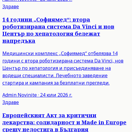
Здраве
14 години „Софиямед“: втора
роботизирана система Da Vinci и нов
Център по хепатология бележат
напредъка
Медицински комплекс „Софиямед“ отбелязва 14
години с втора роботизирана система Da Vinci, нов
Център по хепатология и присъединяване на
водещи специалисти. Лечебното заведение
стартира и кампания за безплатни прегледи.
Admin
Novinite
·
24 юли 2026 г.
Здраве
Европейският Акт за критични
лекарства: солидарност и Made in Europe
срещу недостига в България