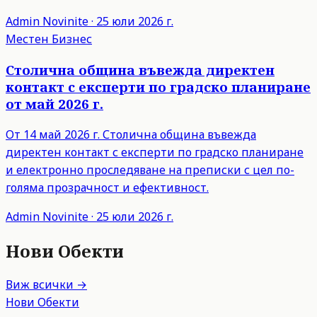
Admin
Novinite
·
25 юли 2026 г.
Местен Бизнес
Столична община въвежда директен
контакт с експерти по градско планиране
от май 2026 г.
От 14 май 2026 г. Столична община въвежда
директен контакт с експерти по градско планиране
и електронно проследяване на преписки с цел по-
голяма прозрачност и ефективност.
Admin
Novinite
·
25 юли 2026 г.
Нови Обекти
Виж всички →
Нови Обекти