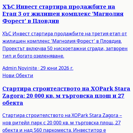
ХЪС Инвест стартира продажбите на
Етап 3 от жилищен комплекс 'Магнолия
Форест' в Пловдив
ХЪС Инвест стартира продажбите на третия етап от
жилищен комплекс 'Магнолия Форест' в Пловдив.
Проектът включва 50 нискоетажни сгради, затворен
тип и богато озеленяване.
Admin
Novinite
·
29 юни 2026 г.
Нови Обекти
Стартира строителството на XOPark Stara
Zagora: 20 000 кв. м търговска площ и 27
обекта
Стартира строителството на XOPark Stara Zagora –
нов ритейл парк с 20 000 кв. м търговска площ, 27
обекта и над 560 паркоместа. Инвеститор е