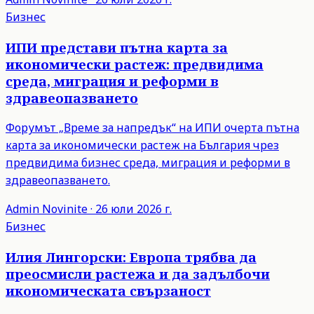
Бизнес
ИПИ представи пътна карта за
икономически растеж: предвидима
среда, миграция и реформи в
здравеопазването
Форумът „Време за напредък“ на ИПИ очерта пътна
карта за икономически растеж на България чрез
предвидима бизнес среда, миграция и реформи в
здравеопазването.
Admin
Novinite
·
26 юли 2026 г.
Бизнес
Илия Лингорски: Европа трябва да
преосмисли растежа и да задълбочи
икономическата свързаност