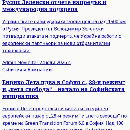
Русия: Зеленски отчете напредък и
международна подкрепа
Украинските сили удариха газова цел на над 1500 км
в Русия. Президентът Володимир Зеленски
потвърди атаката и подчерта, че Украйна работи с
европейски партньори за нови отбранителни
технологии.
Admin
Novinite
·
24 юли 2026 г.
Събития и Кампании
Енрико Лета идва в София с „28-и режим“
и „пета свобода“ – начало на Софийската
инициатива
Енрико Лета представя визията си за единен
европейски пазар с „28-и режим“ и „пета свобода“ по
време на Green Transition Forum 6.0 в София. Над 100