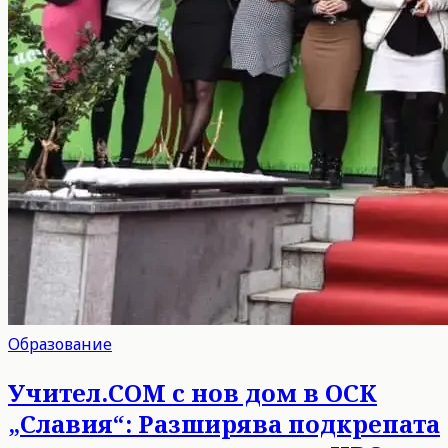
Образование
Учител.COM с нов дом в ОСК
„Славия“: Разширява подкрепата