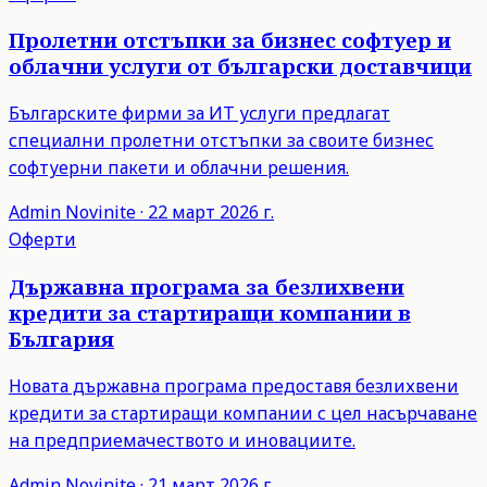
Пролетни отстъпки за бизнес софтуер и
облачни услуги от български доставчици
Българските фирми за ИТ услуги предлагат
специални пролетни отстъпки за своите бизнес
софтуерни пакети и облачни решения.
Admin
Novinite
·
22 март 2026 г.
Оферти
Държавна програма за безлихвени
кредити за стартиращи компании в
България
Новата държавна програма предоставя безлихвени
кредити за стартиращи компании с цел насърчаване
на предприемачеството и иновациите.
Admin
Novinite
·
21 март 2026 г.