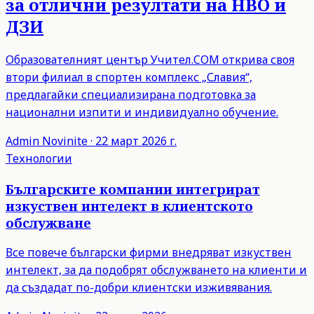
за отлични резултати на НВО и
ДЗИ
Образователният център Учител.COM открива своя
втори филиал в спортен комплекс „Славия“,
предлагайки специализирана подготовка за
национални изпити и индивидуално обучение.
Admin
Novinite
·
22 март 2026 г.
Технологии
Българските компании интегрират
изкуствен интелект в клиентското
обслужване
Все повече български фирми внедряват изкуствен
интелект, за да подобрят обслужването на клиенти и
да създадат по-добри клиентски изживявания.