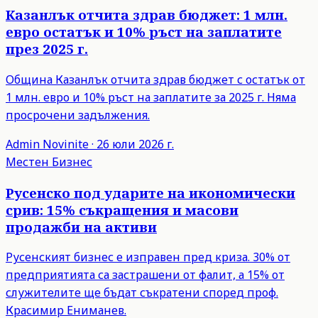
Казанлък отчита здрав бюджет: 1 млн.
евро остатък и 10% ръст на заплатите
през 2025 г.
Община Казанлък отчита здрав бюджет с остатък от
1 млн. евро и 10% ръст на заплатите за 2025 г. Няма
просрочени задължения.
Admin
Novinite
·
26 юли 2026 г.
Местен Бизнес
Русенско под ударите на икономически
срив: 15% съкращения и масови
продажби на активи
Русенският бизнес е изправен пред криза. 30% от
предприятията са застрашени от фалит, а 15% от
служителите ще бъдат съкратени според проф.
Красимир Ениманев.