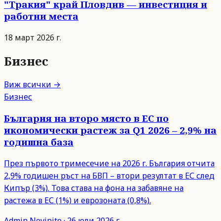
"Тракия" край Пловдив — инвестиция и
работни места
18 март 2026 г.
Бизнес
Виж всички →
Бизнес
България на второ място в ЕС по
икономически растеж за Q1 2026 – 2,9% на
годишна база
През първото тримесечие на 2026 г. България отчита
2,9% годишен ръст на БВП – втори резултат в ЕС след
Кипър (3%). Това става на фона на забавяне на
растежа в ЕС (1%) и еврозоната (0,8%).
Admin
Novinite
·
26 юли 2026 г.