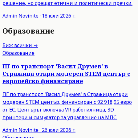
решение, но срещат етични и политически пречки.
Admin
Novinite
·
18 юли 2026 г.
Образование
Виж всички →
Образование
ПГ по транспорт 'Васил Друмев' в
Стражица откри модерен STEM център с
европейско финансиране
ПГ по транспорт 'Васил Друмев' в Стражица откри
модерен STEM център, финансиран с 92 918,95 евро
от ЕС. Центърът включва VR работилница, 3D
принтери и симулатор за управление на МПС.
Admin
Novinite
·
26 юли 2026 г.
Образование