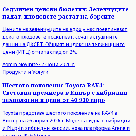
Седмичен ценови бюлетин: Зеленчуците
падат, плодовете растат на борсите
Цените на зеленчуците на едро у нас поевтиняват,
докато плодовете поскъпват, сочат актуалните
данни на ДКСБТ. Общият индекс на тържищните
цени (ИТЦ) отчита спад от 2%.
Admin
Novinite
·
23 юни 2026 г.
Продукти и Услуги
Шестото поколение Toyota RAV4:
Световна премиера в Кипър с хибридни
технологии и цени от 40 900 евро
Toyota представя шестото поколение на RAV4 в
Кипър на 26 април 2026 г. Моделът идва с хибридни
и Plug-in хибридни версии, нова платформа Arene и
цени от 40 900 евро.