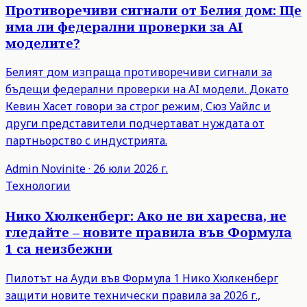
Противоречиви сигнали от Белия дом: Ще
има ли федерални проверки за AI
моделите?
Белият дом изпраща противоречиви сигнали за
бъдещи федерални проверки на AI модели. Докато
Кевин Хасет говори за строг режим, Сюз Уайлс и
други представители подчертават нуждата от
партньорство с индустрията.
Admin
Novinite
·
26 юли 2026 г.
Технологии
Нико Хюлкенберг: Ако не ви харесва, не
гледайте – новите правила във Формула
1 са неизбежни
Пилотът на Ауди във Формула 1 Нико Хюлкенберг
защити новите технически правила за 2026 г.,