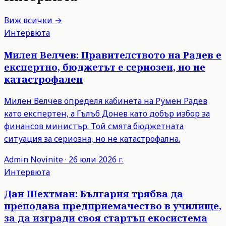
Виж всички →
Интервюта
Милен Велчев: Правителството на Радев е
експертно, бюджетът е сериозен, но не
катастрофален
Милен Велчев определя кабинета на Румен Радев
като експертен, а Гълъб Донев като добър избор за
финансов министър. Той смята бюджетната
ситуация за сериозна, но не катастрофална.
Admin
Novinite
·
26 юли 2026 г.
Интервюта
Дан Шехтман: България трябва да
преподава предприемачество в училище,
за да изгради своя стартъп екосистема