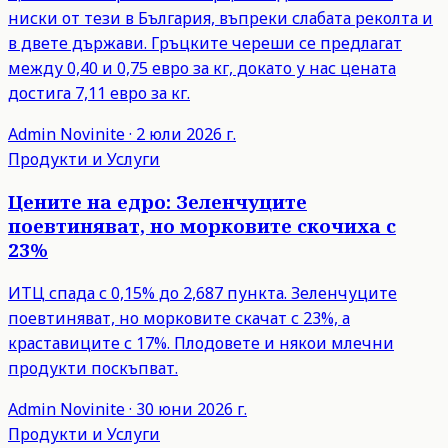
ниски от тези в България, въпреки слабата реколта и
в двете държави. Гръцките череши се предлагат
между 0,40 и 0,75 евро за кг, докато у нас цената
достига 7,11 евро за кг.
Admin
Novinite
·
2 юли 2026 г.
Продукти и Услуги
Цените на едро: Зеленчуците
поевтиняват, но морковите скочиха с
23%
ИТЦ спада с 0,15% до 2,687 пункта. Зеленчуците
поевтиняват, но морковите скачат с 23%, а
краставиците с 17%. Плодовете и някои млечни
продукти поскъпват.
Admin
Novinite
·
30 юни 2026 г.
Продукти и Услуги