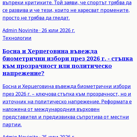
въпреки критиките. Той заяви, че спортът трябва да
се развива и че тези, които не харесват промените,
просто не трябва да гледат.
Admin
Novinite
·
26 юли 2026 г.
Технологии
Босна и Херцеговина въвежда
биометрични избори през 2026 г. - стъпка
към прозрачност или политическо
напрежение?
Босна и Херцеговина въвежда биометрични избори
през 2026 г. – ключова стъпка към прозрачност, но и
източник на политическо напрежение. Реформата е
наложена от международния върховен
представител и предизвиква съпротива от местни
партии.