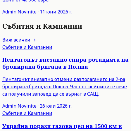
Admin
Novinite
·
11 юни 2026 г.
Събития и Кампании
Виж всички →
Събития и Кампании
Пентагонът внезапно спира ротацията на
бронирана бригада в Полша
Пентагонът внезапно отмени разполагането на 2-ра
бронирана бригада в Полша. Част от войниците вече
са получили заповед да се върнат в САЩ.
Admin
Novinite
·
26 юли 2026 г.
Събития и Кампании
Украйна порази газова цел на 1500 км в