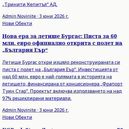
„Тринити Кепитъл“ АД.
Admin
Novinite
·
3 юни 2026 г.
Нови Обекти
Нова ера за летище Бургас: Писта за 60
млн. евро официално открита с полет на
„България Еър“
Летище Бургас откри изцяло реконструираната си
писта с полет на „България Еър“. Инвестицията от
над 60 млн. евро е най-голямата в историята на
летището, финансирана от концесионера „Фрапорт
Туин Стар“. Проектът включва използването на над
97% рециклирани материали.
Admin
Novinite
·
3 юни 2026 г.
Нови Обекти