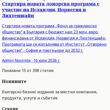
Стартира новата донорска програма с
участие на Исландия, Норвегия и
Лихтенщайн
Стартира новата програма „Фонд за гражданско
общество“ в България с бюджет над 23 млн. евро,
финансирана от Исландия, Норвегия и Лихтенщайн.
Програмата ще се изпълнява от Институт „Отворено
общество“ - София и партньори до 2032 г.
Admin
Novinite
·
16 юли 2026 г.
Показани
15
от
398
статии
Новините
Българско бизнес издание за местни компании,
продукти, услуги и събития.
Секции