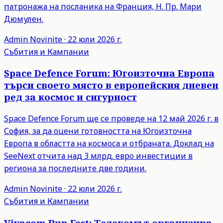
патронажа на посланика на Франция, Н. Пр. Мари
Дюмулен.
Admin
Novinite
·
22 юли 2026 г.
Събития и Кампании
Space Defence Forum: Югоизточна Европа
търси своето място в европейския дневен
ред за космос и сигурност
Space Defence Forum ще се проведе на 12 май 2026 г. в
София, за да оцени готовността на Югоизточна
Европа в областта на космоса и отбраната. Доклад на
SeeNext отчита над 3 млрд. евро инвестиции в
региона за последните две години.
Admin
Novinite
·
22 юли 2026 г.
Събития и Кампании
Vivacom Run Fest: Телекомът организира