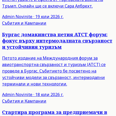
Тръмп. Онлайн ще се включи Сара Албрехт.
Admin
Novinite
·
19 юли 2026 г.
Събития и Кампании
Бургас домакинства петия ATCT форум:
фокус върху интермодалната свързаност
и устойчивия туризъм
Петото издание на Международния форум за
авиотранспортна свързаност и туризъм (ATCT) се
проведе в Бургас. Събитието бе посветено на
устойчиви модели за свързаност, интермодални
терминали и нови технологии.
Admin
Novinite
·
18 юли 2026 г.
Събития и Кампании
Стартира програма за предприемачи в