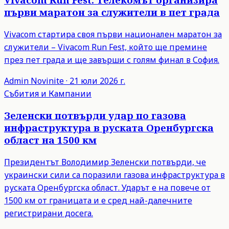
първи маратон за служители в пет града
Vivacom стартира своя първи национален маратон за
служители – Vivacom Run Fest, който ще премине
през пет града и ще завърши с голям финал в София.
Admin
Novinite
·
21 юли 2026 г.
Събития и Кампании
Зеленски потвърди удар по газова
инфраструктура в руската Оренбургска
област на 1500 км
Президентът Володимир Зеленски потвърди, че
украински сили са поразили газова инфраструктура в
руската Оренбургска област. Ударът е на повече от
1500 км от границата и е сред най-далечните
регистрирани досега.