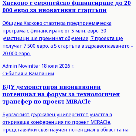
Хасково с европейско финансиране до 20
000 евро за иновативни стартъпи
Община Хасково стартира предприемаческа
програма с финансиране от 5 млн. евро. 30
участници ще преминат обучение, 7 проекта ще
получат 7 500 евро, а 5 стартъпа в здравеопазването –
20 000 евро.
Admin
Novinite
·
18 юли 2026 г.
Събития и Кампании
БДУ демонстрира иновационен
потенциал на форум за технологичен
трансфер по проект MIRACle
Бургаският държавен университет участва в
откриваща конференция по проект MIRACle,
представяйки своя научен потенциал в областта на