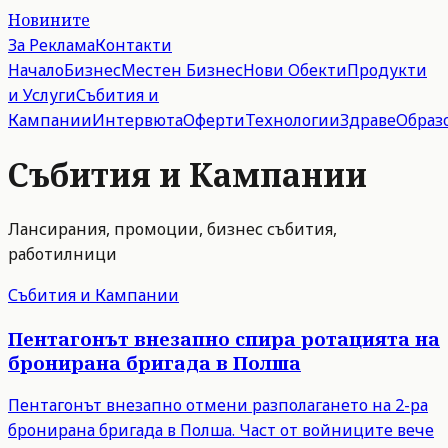
Новините
За Реклама
Контакти
Начало
Бизнес
Местен Бизнес
Нови Обекти
Продукти
и Услуги
Събития и
Кампании
Интервюта
Оферти
Технологии
Здраве
Образ
Събития и Кампании
Лансирания, промоции, бизнес събития,
работилници
Събития и Кампании
Пентагонът внезапно спира ротацията на
бронирана бригада в Полша
Пентагонът внезапно отмени разполагането на 2-ра
бронирана бригада в Полша. Част от войниците вече