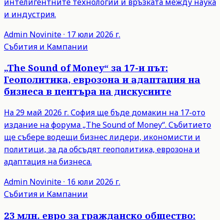
интелигентните технологии и връзката между наука
и индустрия.
Admin
Novinite
·
17 юли 2026 г.
Събития и Кампании
„The Sound of Money“ за 17-и път:
Геополитика, еврозона и адаптация на
бизнеса в центъра на дискусиите
На 29 май 2026 г. София ще бъде домакин на 17-ото
издание на форума „The Sound of Money“. Събитието
ще събере водещи бизнес лидери, икономисти и
политици, за да обсъдят геополитика, еврозона и
адаптация на бизнеса.
Admin
Novinite
·
16 юли 2026 г.
Събития и Кампании
23 млн. евро за гражданско общество: