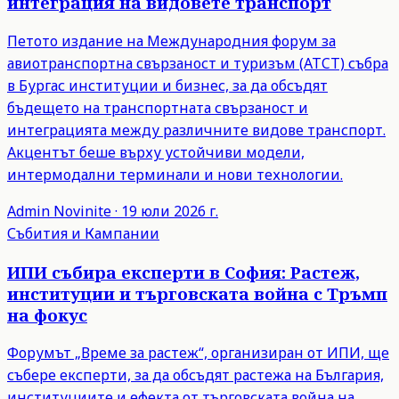
интеграция на видовете транспорт
Петото издание на Международния форум за
авиотранспортна свързаност и туризъм (ATCT) събра
в Бургас институции и бизнес, за да обсъдят
бъдещето на транспортната свързаност и
интеграцията между различните видове транспорт.
Акцентът беше върху устойчиви модели,
интермодални терминали и нови технологии.
Admin
Novinite
·
19 юли 2026 г.
Събития и Кампании
ИПИ събира експерти в София: Растеж,
институции и търговската война с Тръмп
на фокус
Форумът „Време за растеж“, организиран от ИПИ, ще
събере експерти, за да обсъдят растежа на България,
институциите и ефекта от търговската война на