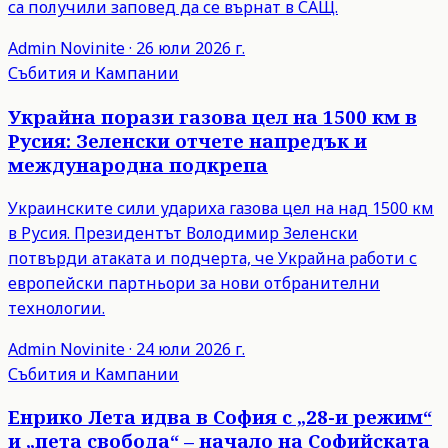
са получили заповед да се върнат в САЩ.
Admin
Novinite
·
26 юли 2026 г.
Събития и Кампании
Украйна порази газова цел на 1500 км в
Русия: Зеленски отчете напредък и
международна подкрепа
Украинските сили удариха газова цел на над 1500 км
в Русия. Президентът Володимир Зеленски
потвърди атаката и подчерта, че Украйна работи с
европейски партньори за нови отбранителни
технологии.
Admin
Novinite
·
24 юли 2026 г.
Събития и Кампании
Енрико Лета идва в София с „28-и режим“
и „пета свобода“ – начало на Софийската