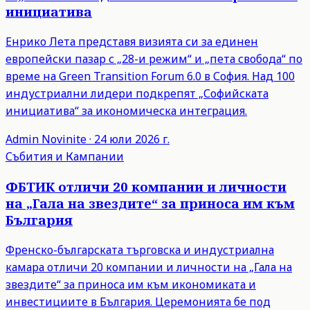
инициатива
Енрико Лета представя визията си за единен
европейски пазар с „28-и режим“ и „пета свобода“ по
време на Green Transition Forum 6.0 в София. Над 100
индустриални лидери подкрепят „Софийската
инициатива“ за икономическа интеграция.
Admin
Novinite
·
24 юли 2026 г.
Събития и Кампании
ФБТИК отличи 20 компании и личности
на „Гала на звездите“ за приноса им към
България
Френско-българската търговска и индустриална
камара отличи 20 компании и личности на „Гала на
звездите“ за приноса им към икономиката и
инвестициите в България. Церемонията бе под