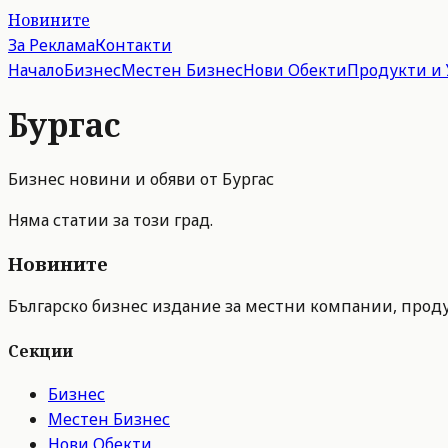
Новините
За Реклама
Контакти
Начало
Бизнес
Местен Бизнес
Нови Обекти
Продукти и 
Бургас
Бизнес новини и обяви от
Бургас
Няма статии за този град.
Новините
Българско бизнес издание за местни компании, продук
Секции
Бизнес
Местен Бизнес
Нови Обекти