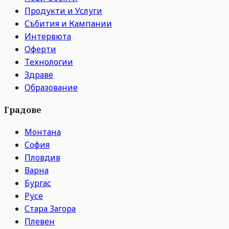
Продукти и Услуги
Събития и Кампании
Интервюта
Оферти
Технологии
Здраве
Образование
Градове
Монтана
София
Пловдив
Варна
Бургас
Русе
Стара Загора
Плевен