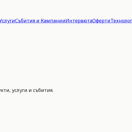
Услуги
Събития и Кампании
Интервюта
Оферти
Техноло
ти, услуги и събития.