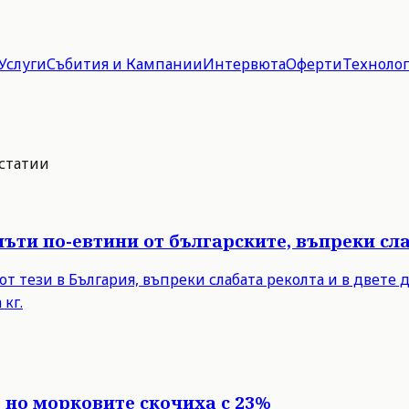
Услуги
Събития и Кампании
Интервюта
Оферти
Техноло
 статии
пъти по-евтини от българските, въпреки сл
от тези в България, въпреки слабата реколта и в двете
 кг.
 но морковите скочиха с 23%