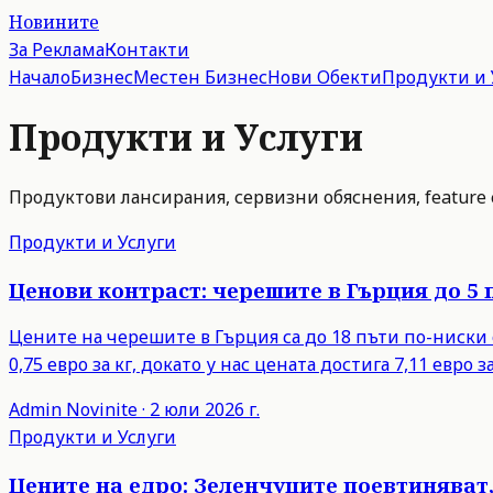
Новините
За Реклама
Контакти
Начало
Бизнес
Местен Бизнес
Нови Обекти
Продукти и 
Продукти и Услуги
Продуктови лансирания, сервизни обяснения, feature
Продукти и Услуги
Ценови контраст: черешите в Гърция до 5 
Цените на черешите в Гърция са до 18 пъти по-ниски 
0,75 евро за кг, докато у нас цената достига 7,11 евро за
Admin
Novinite
·
2 юли 2026 г.
Продукти и Услуги
Цените на едро: Зеленчуците поевтиняват,