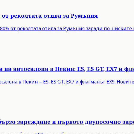
% от реколтата отива за Румъния
но 80% от реколтата отива за Румъния заради по-нискит
 на автосалона в Пекин: ES, ES GT, EX7 и ф
салона в Пекин – ES, ES GT, EX7 и флагманът EX9. Нов
по-бързо зареждане и първото двупосочно з