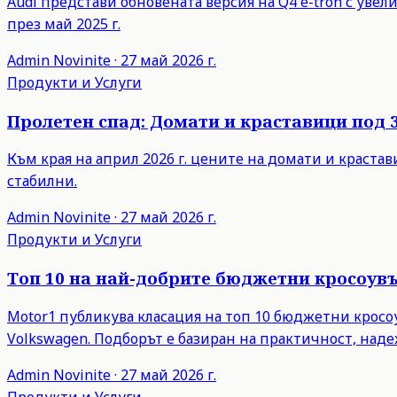
Audi представи обновената версия на Q4 e-tron с уве
през май 2025 г.
Admin
Novinite
·
27 май 2026 г.
Продукти и Услуги
Пролетен спад: Домати и краставици под 3
Към края на април 2026 г. цените на домати и краста
стабилни.
Admin
Novinite
·
27 май 2026 г.
Продукти и Услуги
Топ 10 на най-добрите бюджетни кросоувър
Motor1 публикува класация на топ 10 бюджетни кросоувъ
Volkswagen. Подборът е базиран на практичност, над
Admin
Novinite
·
27 май 2026 г.
Продукти и Услуги