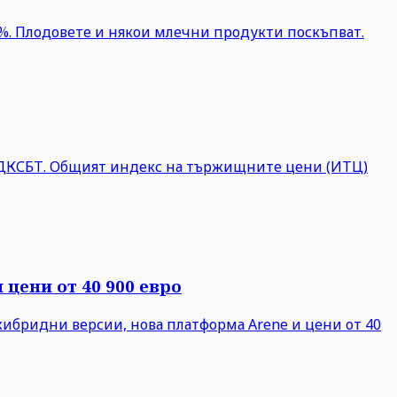
17%. Плодовете и някои млечни продукти поскъпват.
на ДКСБТ. Общият индекс на тържищните цени (ИТЦ)
цени от 40 900 евро
 хибридни версии, нова платформа Arene и цени от 40