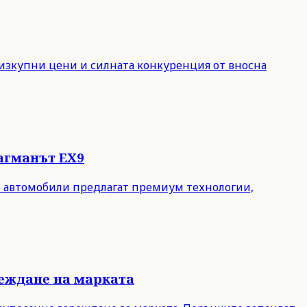
е изкупни цени и силната конкуренция от вносна
лагманът EX9
ите автомобили предлагат премиум технологии,
ареждане на марката