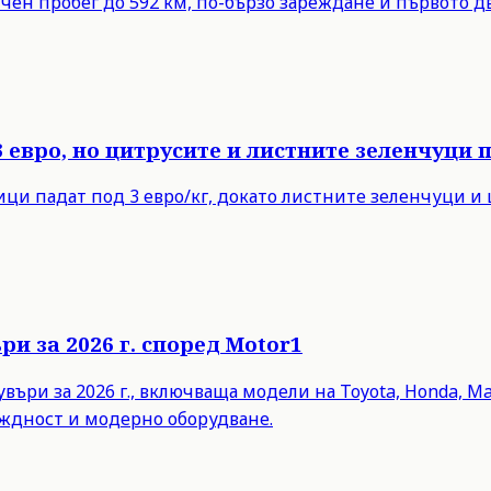
личен пробег до 592 км, по-бързо зареждане и първото 
 евро, но цитрусите и листните зеленчуци 
вици падат под 3 евро/кг, докато листните зеленчуци и
и за 2026 г. според Motor1
ри за 2026 г., включваща модели на Toyota, Honda, Mazda
еждност и модерно оборудване.