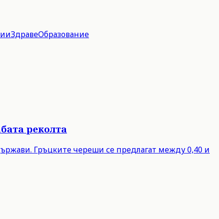
гии
Здраве
Образование
абата реколта
 държави. Гръцките череши се предлагат между 0,40 и