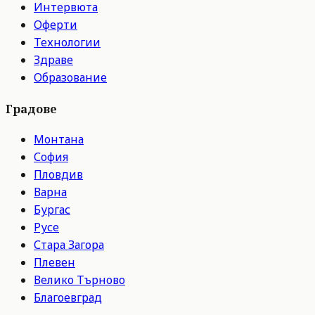
Интервюта
Оферти
Технологии
Здраве
Образование
Градове
Монтана
София
Пловдив
Варна
Бургас
Русе
Стара Загора
Плевен
Велико Търново
Благоевград