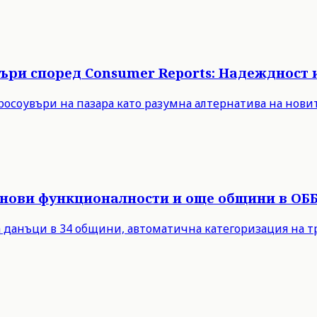
ъри според Consumer Reports: Надеждност 
осоувъри на пазара като разумна алтернатива на новит
 нови функционалности и още общини в ОББ
а данъци в 34 общини, автоматична категоризация на т