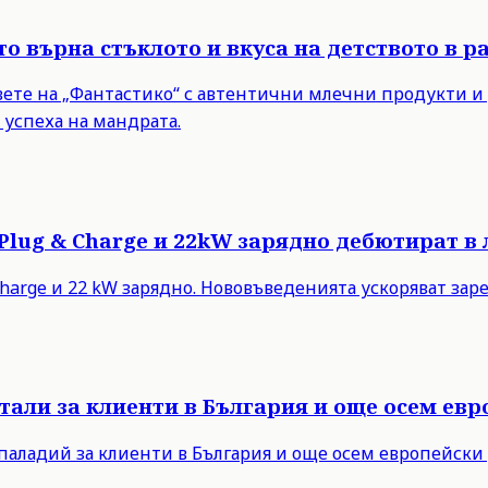
о върна стъклото и вкуса на детството в р
вете на „Фантастико“ с автентични млечни продукти и
 успеха на мандрата.
: Plug & Charge и 22kW зарядно дебютират 
 Charge и 22 kW зарядно. Нововъведенията ускоряват з
етали за клиенти в България и още осем ев
 и паладий за клиенти в България и още осем европейск