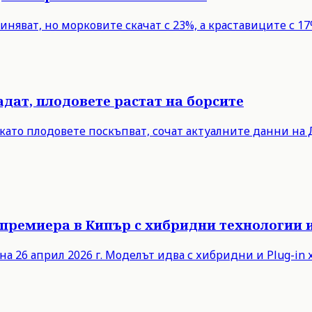
тиняват, но морковите скачат с 23%, а краставиците с 
дат, плодовете растат на борсите
докато плодовете поскъпват, сочат актуалните данни 
премиера в Кипър с хибридни технологии и 
на 26 април 2026 г. Моделът идва с хибридни и Plug-in