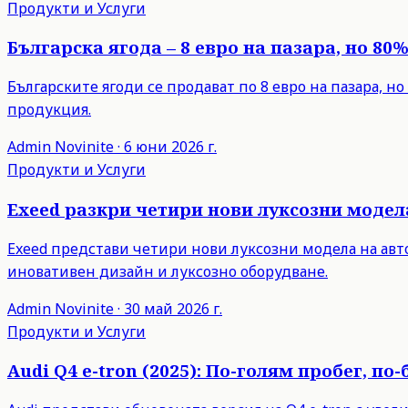
Продукти и Услуги
Българска ягода – 8 евро на пазара, но 80
Българските ягоди се продават по 8 евро на пазара, 
продукция.
Admin
Novinite
·
6 юни 2026 г.
Продукти и Услуги
Exeed разкри четири нови луксозни модела
Exeed представи четири нови луксозни модела на авто
иновативен дизайн и луксозно оборудване.
Admin
Novinite
·
30 май 2026 г.
Продукти и Услуги
Audi Q4 e-tron (2025): По-голям пробег, 