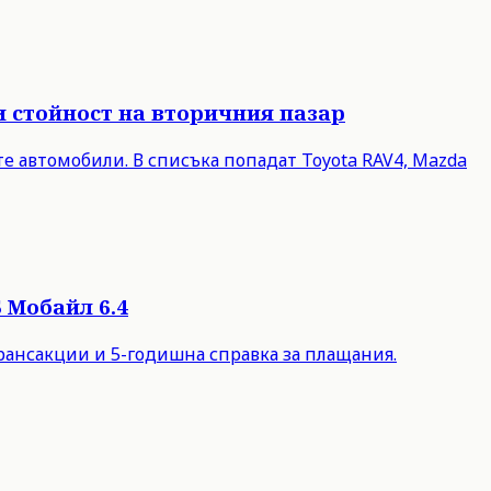
и стойност на вторичния пазар
е автомобили. В списъка попадат Toyota RAV4, Mazda
 Мобайл 6.4
рансакции и 5-годишна справка за плащания.