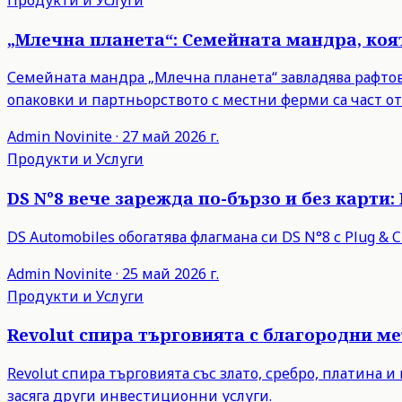
„Млечна планета“: Семейната мандра, коят
Семейната мандра „Млечна планета“ завладява рафто
опаковки и партньорството с местни ферми са част от
Admin
Novinite
·
27 май 2026 г.
Продукти и Услуги
DS N°8 вече зарежда по-бързо и без карти
DS Automobiles обогатява флагмана си DS N°8 с Plug &
Admin
Novinite
·
25 май 2026 г.
Продукти и Услуги
Revolut спира търговията с благородни м
Revolut спира търговията със злато, сребро, платина
засяга други инвестиционни услуги.