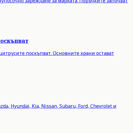
двупосочно зареждане за марката. Поръчките започват
поскъпват
 цитрусите поскъпват. Основните храни остават
, Hyundai, Kia, Nissan, Subaru, Ford, Chevrolet и