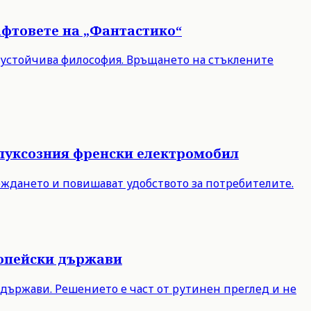
афтовете на „Фантастико“
 устойчива философия. Връщането на стъклените
в луксозния френски електромобил
ареждането и повишават удобството за потребителите.
ропейски държави
и държави. Решението е част от рутинен преглед и не