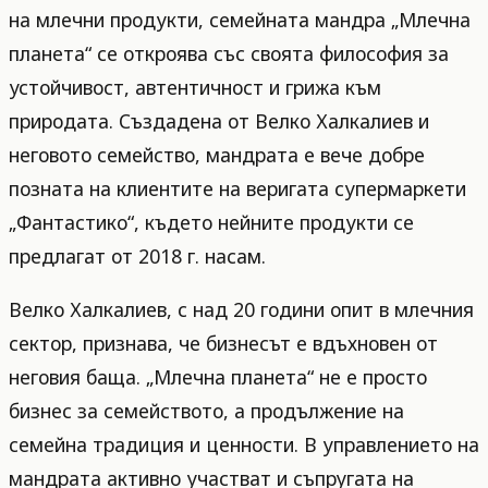
на млечни продукти, семейната мандра „Млечна
планета“ се откроява със своята философия за
устойчивост, автентичност и грижа към
природата. Създадена от Велко Халкалиев и
неговото семейство, мандрата е вече добре
позната на клиентите на веригата супермаркети
„Фантастико“, където нейните продукти се
предлагат от 2018 г. насам.
Велко Халкалиев, с над 20 години опит в млечния
сектор, признава, че бизнесът е вдъхновен от
неговия баща. „Млечна планета“ не е просто
бизнес за семейството, а продължение на
семейна традиция и ценности. В управлението на
мандрата активно участват и съпругата на