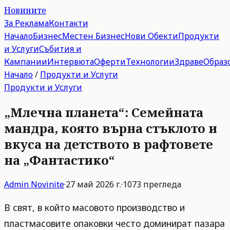
Новините
За Реклама
Контакти
Начало
Бизнес
Местен Бизнес
Нови Обекти
Продукти
и Услуги
Събития и
Кампании
Интервюта
Оферти
Технологии
Здраве
Образ
Начало
/
Продукти и Услуги
Продукти и Услуги
„Млечна планета“: Семейната
мандра, която върна стъклото и
вкуса на детството в рафтовете
на „Фантастико“
Admin
Novinite
·
27 май 2026 г.
·
1073
прегледа
В свят, в който масовото производство и
пластмасовите опаковки често доминират пазара