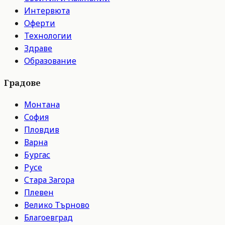
Интервюта
Оферти
Технологии
Здраве
Образование
Градове
Монтана
София
Пловдив
Варна
Бургас
Русе
Стара Загора
Плевен
Велико Търново
Благоевград