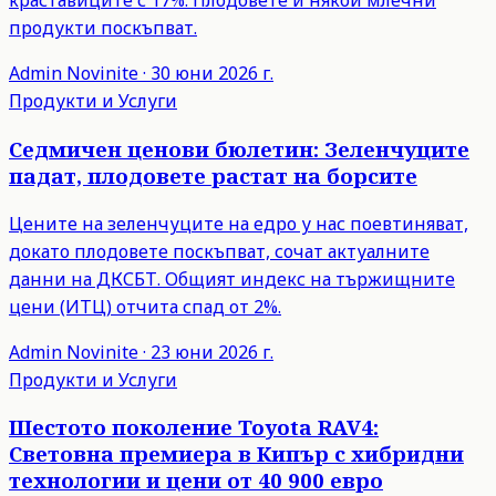
краставиците с 17%. Плодовете и някои млечни
продукти поскъпват.
Admin
Novinite
·
30 юни 2026 г.
Продукти и Услуги
Седмичен ценови бюлетин: Зеленчуците
падат, плодовете растат на борсите
Цените на зеленчуците на едро у нас поевтиняват,
докато плодовете поскъпват, сочат актуалните
данни на ДКСБТ. Общият индекс на тържищните
цени (ИТЦ) отчита спад от 2%.
Admin
Novinite
·
23 юни 2026 г.
Продукти и Услуги
Шестото поколение Toyota RAV4:
Световна премиера в Кипър с хибридни
технологии и цени от 40 900 евро