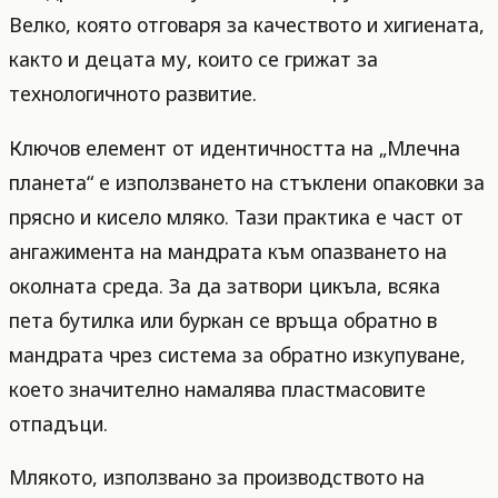
Велко, която отговаря за качеството и хигиената,
както и децата му, които се грижат за
технологичното развитие.
Ключов елемент от идентичността на „Млечна
планета“ е използването на стъклени опаковки за
прясно и кисело мляко. Тази практика е част от
ангажимента на мандрата към опазването на
околната среда. За да затвори цикъла, всяка
пета бутилка или буркан се връща обратно в
мандрата чрез система за обратно изкупуване,
което значително намалява пластмасовите
отпадъци.
Млякото, използвано за производството на