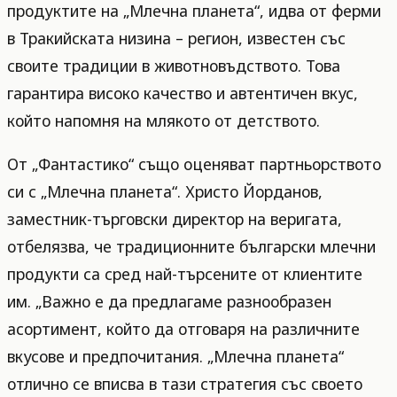
продуктите на „Млечна планета“, идва от ферми
в Тракийската низина – регион, известен със
своите традиции в животновъдството. Това
гарантира високо качество и автентичен вкус,
който напомня на млякото от детството.
От „Фантастико“ също оценяват партньорството
си с „Млечна планета“. Христо Йорданов,
заместник-търговски директор на веригата,
отбелязва, че традиционните български млечни
продукти са сред най-търсените от клиентите
им. „Важно е да предлагаме разнообразен
асортимент, който да отговаря на различните
вкусове и предпочитания. „Млечна планета“
отлично се вписва в тази стратегия със своето