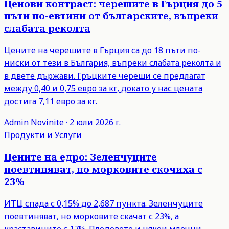
Ценови контраст: черешите в Гърция до 5
пъти по-евтини от българските, въпреки
слабата реколта
Цените на черешите в Гърция са до 18 пъти по-
ниски от тези в България, въпреки слабата реколта и
в двете държави. Гръцките череши се предлагат
между 0,40 и 0,75 евро за кг, докато у нас цената
достига 7,11 евро за кг.
Admin
Novinite
·
2 юли 2026 г.
Продукти и Услуги
Цените на едро: Зеленчуците
поевтиняват, но морковите скочиха с
23%
ИТЦ спада с 0,15% до 2,687 пункта. Зеленчуците
поевтиняват, но морковите скачат с 23%, а