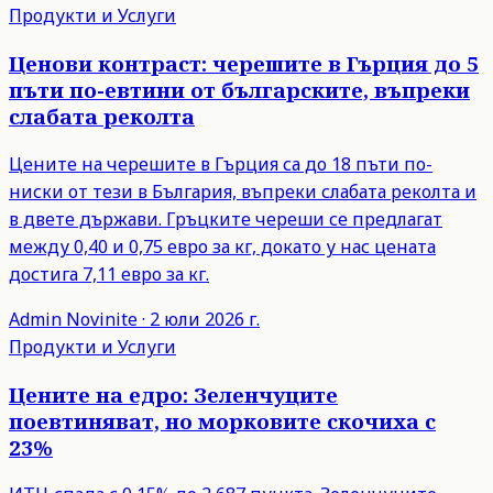
Продукти и Услуги
Ценови контраст: черешите в Гърция до 5
пъти по-евтини от българските, въпреки
слабата реколта
Цените на черешите в Гърция са до 18 пъти по-
ниски от тези в България, въпреки слабата реколта и
в двете държави. Гръцките череши се предлагат
между 0,40 и 0,75 евро за кг, докато у нас цената
достига 7,11 евро за кг.
Admin
Novinite
·
2 юли 2026 г.
Продукти и Услуги
Цените на едро: Зеленчуците
поевтиняват, но морковите скочиха с
23%