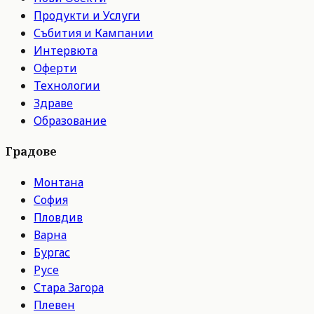
Продукти и Услуги
Събития и Кампании
Интервюта
Оферти
Технологии
Здраве
Образование
Градове
Монтана
София
Пловдив
Варна
Бургас
Русе
Стара Загора
Плевен