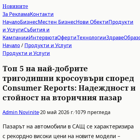
Новините
За Реклама
Контакти
Начало
Бизнес
Местен Бизнес
Нови Обекти
Продукти
и Услуги
Събития и
Кампании
Интервюта
Оферти
Технологии
Здраве
Образ
Начало
/
Продукти и Услуги
Продукти и Услуги
Топ 5 на най-добрите
тригодишни кросоувъри според
Consumer Reports: Надеждност и
стойност на вторичния пазар
Admin
Novinite
·
20 май 2026 г.
·
1079
прегледа
Пазарът на автомобили в САЩ се характеризира
с рекордно високи цени на новите модели –