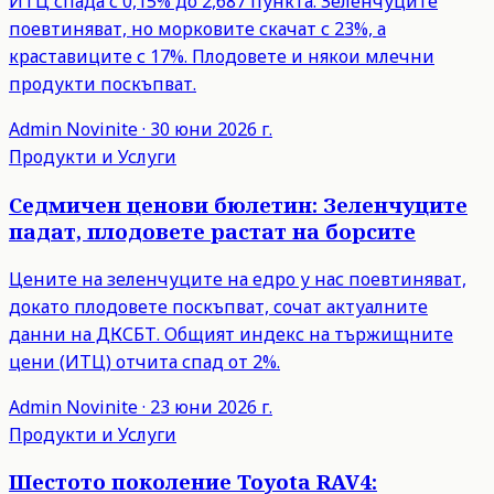
ИТЦ спада с 0,15% до 2,687 пункта. Зеленчуците
поевтиняват, но морковите скачат с 23%, а
краставиците с 17%. Плодовете и някои млечни
продукти поскъпват.
Admin
Novinite
·
30 юни 2026 г.
Продукти и Услуги
Седмичен ценови бюлетин: Зеленчуците
падат, плодовете растат на борсите
Цените на зеленчуците на едро у нас поевтиняват,
докато плодовете поскъпват, сочат актуалните
данни на ДКСБТ. Общият индекс на тържищните
цени (ИТЦ) отчита спад от 2%.
Admin
Novinite
·
23 юни 2026 г.
Продукти и Услуги
Шестото поколение Toyota RAV4: