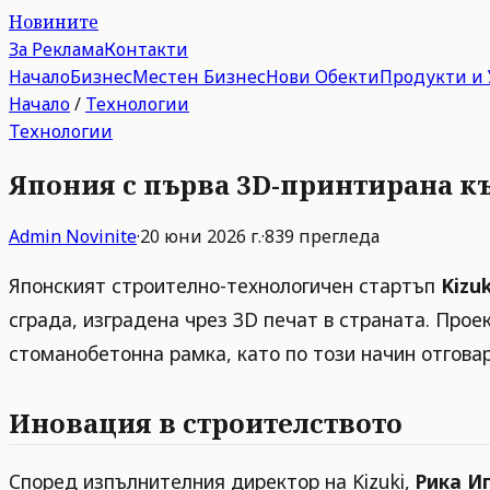
Новините
За Реклама
Контакти
Начало
Бизнес
Местен Бизнес
Нови Обекти
Продукти и 
Начало
/
Технологии
Технологии
Япония с първа 3D-принтирана къ
Admin
Novinite
·
20 юни 2026 г.
·
839
прегледа
Японският строително-технологичен стартъп
Kizuk
сграда, изградена чрез 3D печат в страната. Проек
стоманобетонна рамка, като по този начин отгова
Иновация в строителството
Според изпълнителния директор на Kizuki,
Рика И