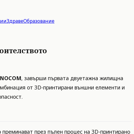
гии
Здраве
Образование
роителството
NOCOM
, завърши първата двуетажна жилищна
комбинация от 3D-принтирани външни елементи и
опасност.
то преминават през пълен процес на 3D-принтирано