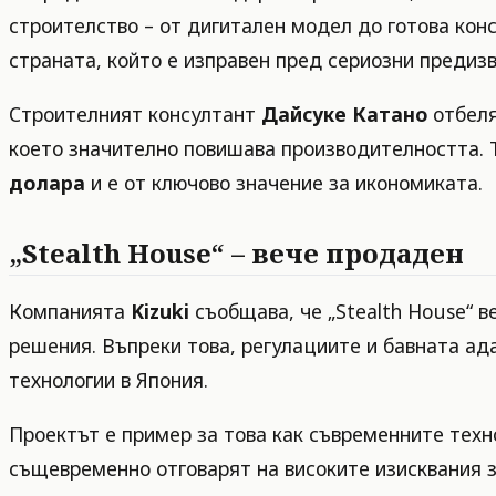
строителство – от дигитален модел до готова кон
страната, който е изправен пред сериозни предизв
Строителният консултант
Дайсуке Катано
отбеля
което значително повишава производителността. Т
долара
и е от ключово значение за икономиката.
„Stealth House“ – вече продаден
Компанията
Kizuki
съобщава, че „Stealth House“ в
решения. Въпреки това, регулациите и бавната ад
технологии в Япония.
Проектът е пример за това как съвременните тех
същевременно отговарят на високите изисквания з