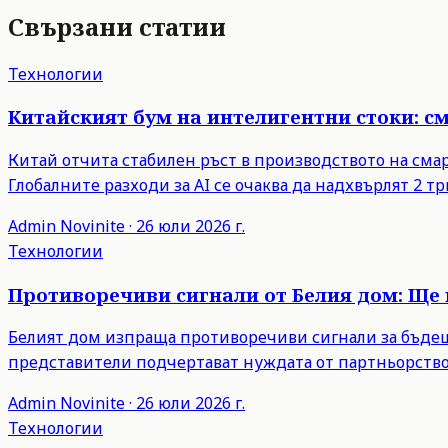
Свързани статии
Технологии
Китайският бум на интелигентни стоки: с
Китай отчита стабилен ръст в производството на сма
Глобалните разходи за AI се очаква да надхвърлят 2 тр
Admin
Novinite
·
26 юли 2026 г.
Технологии
Противоречиви сигнали от Белия дом: Ще 
Белият дом изпраща противоречиви сигнали за бъдещи
представители подчертават нуждата от партньорство
Admin
Novinite
·
26 юли 2026 г.
Технологии