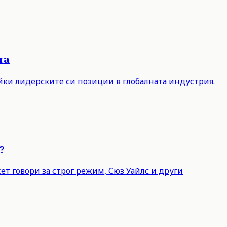
та
айки лидерските си позиции в глобалната индустрия.
?
т говори за строг режим, Сюз Уайлс и други