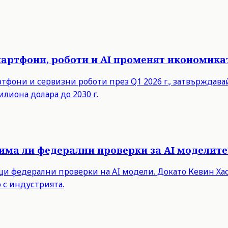
мартфони, роботи и AI променят икономика
ртфони и сервизни роботи през Q1 2026 г., затвърждав
илиона долара до 2030 г.
има ли федерални проверки за AI моделите
 федерални проверки на AI модели. Докато Кевин Хасе
 с индустрията.