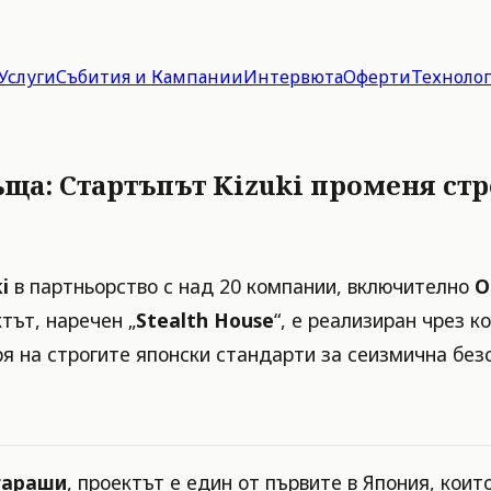
Услуги
Събития и Кампании
Интервюта
Оферти
Техноло
ща: Стартъпът Kizuki променя ст
i
в партньорство с над 20 компании, включително
O
тът, наречен „
Stealth House
“, е реализиран чрез 
ря на строгите японски стандарти за сеизмична без
гараши
, проектът е един от първите в Япония, кои