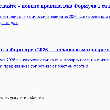
ледайте – новите правила във Формула 1 са
 новите технически правила за 2026 г., въпреки критик
а гледат.
 избори през 2026 г. - стъпка към прозра
з 2026 г. – ключова стъпка към прозрачност, но и из
и предизвиква съпротива от местни партии.
ти, услуги и събития.