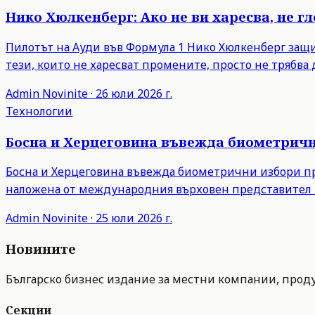
Нико Хюлкенберг: Ако не ви харесва, не г
Пилотът на Ауди във Формула 1 Нико Хюлкенберг защити
тези, които не харесват промените, просто не трябва д
Admin
Novinite
·
26 юли 2026 г.
Технологии
Босна и Херцеговина въвежда биометрични
Босна и Херцеговина въвежда биометрични избори пре
наложена от международния върховен представител 
Admin
Novinite
·
25 юли 2026 г.
Новините
Българско бизнес издание за местни компании, продук
Секции