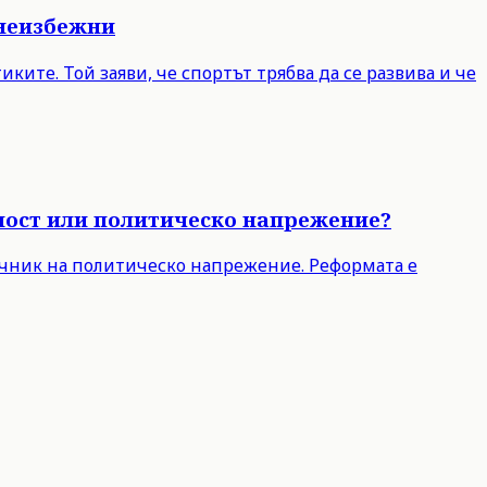
 неизбежни
ите. Той заяви, че спортът трябва да се развива и че
чност или политическо напрежение?
точник на политическо напрежение. Реформата е