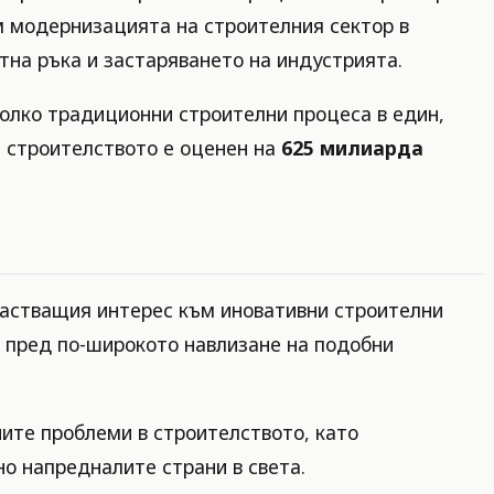
ъм модернизацията на строителния сектор в
тна ръка и застаряването на индустрията.
олко традиционни строителни процеса в един,
а строителството е оценен на
625 милиарда
арастващия интерес към иновативни строителни
а пред по-широкото навлизане на подобни
ите проблеми в строителството, като
но напредналите страни в света.