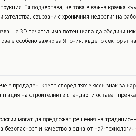
струкция. Тя подчертава, че това е важна крачка к
икателства, свързани с хроничния недостиг на рабо
зва, че 3D печатът има потенциала да обедини няк
ова е особено важно за Япония, където секторът н
ече е продаден, което според тях е ясен знак за н
аптация на строителните стандарти остават пречк
нологии могат да предложат решения на традиционн
а безопасност и качество в една от най-технологич