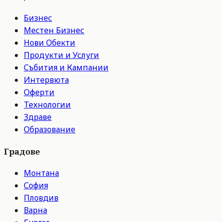
Бизнес
Местен Бизнес
Нови Обекти
Продукти и Услуги
Събития и Кампании
Интервюта
Оферти
Технологии
Здраве
Образование
Градове
Монтана
София
Пловдив
Варна