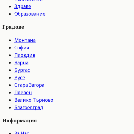
Здраве
Образование
Градове
Монтана
София
Пловдив
Варна
Бургас
Русе
Стара Загора
Плевен
Велико Търново
Благоевград
Информация
За Нас