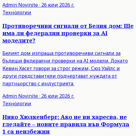
Admin
Novinite
·
26 юли 2026 г.
Технологии
Противоречиви сигнали от Белия дом: Ще
има ли федерални проверки за AI
моделите?
Белият дом изпраща противоречиви сигнали за
бъдещи федерални проверки на AI модели. Докато
Кевин Хасет говори за строг режим, Сюз Уайлс и
други представители подчертават нуждата от
партньорство с индустрията.
Admin
Novinite
·
26 юли 2026 г.
Технологии
Нико Хюлкенберг: Ако не ви харесва, не
гледайте – новите правила във Формула
1 са неизбежни