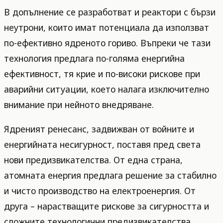
В допълнение се разработват и реактори с бързи
неутрони, които имат потенциала да използват
по-ефективно ядреното гориво. Въпреки че тази
технология предлага по-голяма енергийна
ефективност, тя крие и по-високи рискове при
аварийни ситуации, което налага изключително
внимание при нейното внедряване.
Ядреният ренесанс, задвижван от войните и
енергийната несигурност, поставя пред света
нови предизвикателства. От една страна,
атомната енергия предлага решение за стабилно
и чисто производство на електроенергия. От
друга – нарастващите рискове за сигурността и
сложните технологични предизвикателства