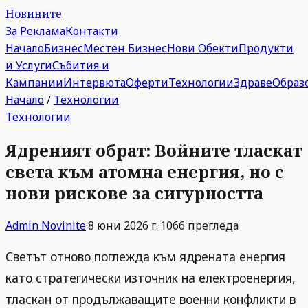
Новините
За Реклама
Контакти
Начало
Бизнес
Местен Бизнес
Нови Обекти
Продукти
и Услуги
Събития и
Кампании
Интервюта
Оферти
Технологии
Здраве
Образ
Начало
/
Технологии
Технологии
Ядреният обрат: Войните тласкат
света към атомна енергия, но с
нови рискове за сигурността
Admin
Novinite
·
8 юни 2026 г.
·
1066
прегледа
Светът отново поглежда към ядрената енергия
като стратегически източник на електроенергия,
тласкан от продължаващите военни конфликти в