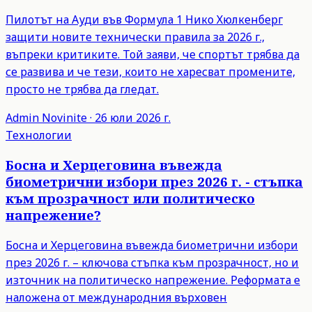
Пилотът на Ауди във Формула 1 Нико Хюлкенберг
защити новите технически правила за 2026 г.,
въпреки критиките. Той заяви, че спортът трябва да
се развива и че тези, които не харесват промените,
просто не трябва да гледат.
Admin
Novinite
·
26 юли 2026 г.
Технологии
Босна и Херцеговина въвежда
биометрични избори през 2026 г. - стъпка
към прозрачност или политическо
напрежение?
Босна и Херцеговина въвежда биометрични избори
през 2026 г. – ключова стъпка към прозрачност, но и
източник на политическо напрежение. Реформата е
наложена от международния върховен