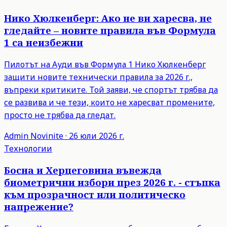
Нико Хюлкенберг: Ако не ви харесва, не
гледайте – новите правила във Формула
1 са неизбежни
Пилотът на Ауди във Формула 1 Нико Хюлкенберг
защити новите технически правила за 2026 г.,
въпреки критиките. Той заяви, че спортът трябва да
се развива и че тези, които не харесват промените,
просто не трябва да гледат.
Admin
Novinite
·
26 юли 2026 г.
Технологии
Босна и Херцеговина въвежда
биометрични избори през 2026 г. - стъпка
към прозрачност или политическо
напрежение?