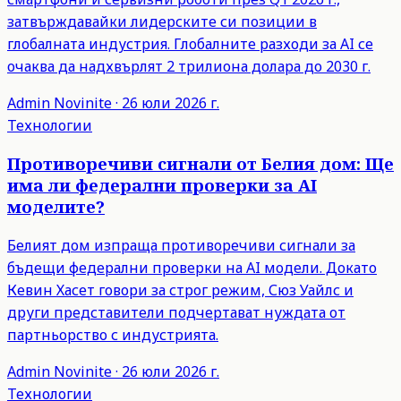
затвърждавайки лидерските си позиции в
глобалната индустрия. Глобалните разходи за AI се
очаква да надхвърлят 2 трилиона долара до 2030 г.
Admin
Novinite
·
26 юли 2026 г.
Технологии
Противоречиви сигнали от Белия дом: Ще
има ли федерални проверки за AI
моделите?
Белият дом изпраща противоречиви сигнали за
бъдещи федерални проверки на AI модели. Докато
Кевин Хасет говори за строг режим, Сюз Уайлс и
други представители подчертават нуждата от
партньорство с индустрията.
Admin
Novinite
·
26 юли 2026 г.
Технологии