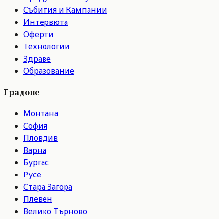
Събития и Кампании
Интервюта
Оферти
Технологии
Здраве
Образование
Градове
Монтана
София
Пловдив
Варна
Бургас
Русе
Стара Загора
Плевен
Велико Търново