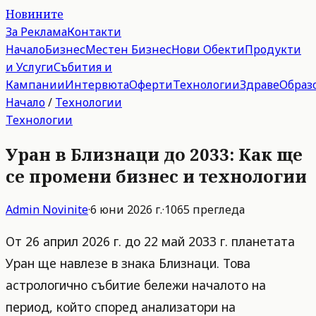
Новините
За Реклама
Контакти
Начало
Бизнес
Местен Бизнес
Нови Обекти
Продукти
и Услуги
Събития и
Кампании
Интервюта
Оферти
Технологии
Здраве
Образ
Начало
/
Технологии
Технологии
Уран в Близнаци до 2033: Как ще
се промени бизнес и технологии
Admin
Novinite
·
6 юни 2026 г.
·
1065
прегледа
От 26 април 2026 г. до 22 май 2033 г. планетата
Уран ще навлезе в знака Близнаци. Това
астрологично събитие бележи началото на
период, който според анализатори на