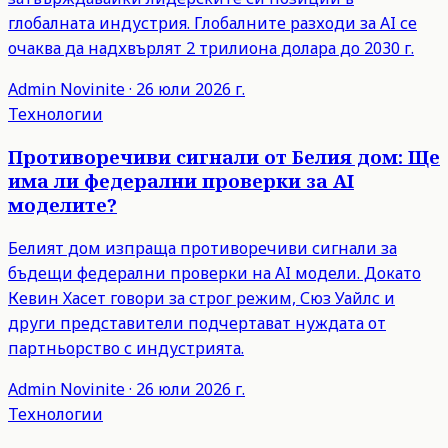
глобалната индустрия. Глобалните разходи за AI се
очаква да надхвърлят 2 трилиона долара до 2030 г.
Admin
Novinite
·
26 юли 2026 г.
Технологии
Противоречиви сигнали от Белия дом: Ще
има ли федерални проверки за AI
моделите?
Белият дом изпраща противоречиви сигнали за
бъдещи федерални проверки на AI модели. Докато
Кевин Хасет говори за строг режим, Сюз Уайлс и
други представители подчертават нуждата от
партньорство с индустрията.
Admin
Novinite
·
26 юли 2026 г.
Технологии