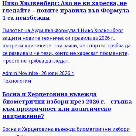
Нико Хюлкенберг: Ако не ви харесва, не
гледайте – новите правила във Формула
1 са неизбежни
Пилотът на Ауди във Формула 1 Нико Хюлкенберг
защити новите технически правила за 2026 г.,
въпреки критиките. Той заяви, че спортът трябва да
се развива и че тези, които не харесват промените,
просто не трябва да гледат.
Admin
Novinite
·
26 юли 2026 г.
Технологии
Босна и Херцеговина въвежда
биометрични избори през 2026 г. - стъпка
към прозрачност или политическо
напрежение?
Босна и Херцеговина въвежда биометрични избори