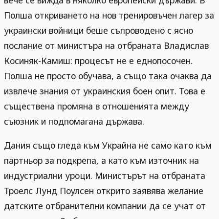
вече се вижда в няколко европейски държави. В
Полша откриването на нов тренировъчен лагер за
украински войници беше съпроводено с ясно
послание от министъра на отбраната Владислав
Косиняк-Камиш: процесът не е еднопосочен.
Полша не просто обучава, а също така очаква да
извлече знания от украинския боен опит. Това е
съществена промяна в отношенията между
съюзник и подпомагана държава.
Дания също гледа към Украйна не само като към
партньор за подкрепа, а като към източник на
индустриални уроци. Министърът на отбраната
Троелс Лунд Поулсен открито заявява желание
датските отбранителни компании да се учат от