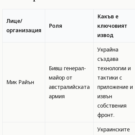
Какъв е
Лице/
Роля
ключовият
организация
извод
Украйна
създава
Бивш генерал-
технологии и
майор от
тактики с
Мик Райън
австралийската
приложение и
армия
извън
собствения
фронт.
Украинските