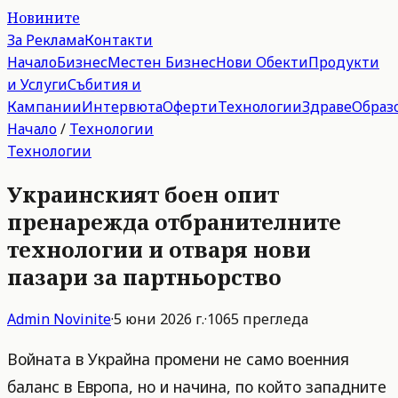
Новините
За Реклама
Контакти
Начало
Бизнес
Местен Бизнес
Нови Обекти
Продукти
и Услуги
Събития и
Кампании
Интервюта
Оферти
Технологии
Здраве
Образ
Начало
/
Технологии
Технологии
Украинският боен опит
пренарежда отбранителните
технологии и отваря нови
пазари за партньорство
Admin
Novinite
·
5 юни 2026 г.
·
1065
прегледа
Войната в Украйна промени не само военния
баланс в Европа, но и начина, по който западните