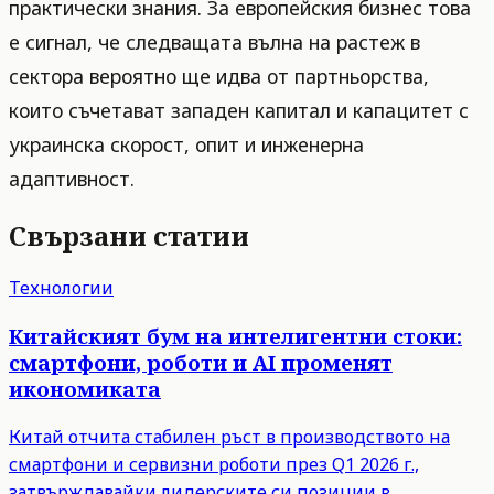
практически знания. За европейския бизнес това
е сигнал, че следващата вълна на растеж в
сектора вероятно ще идва от партньорства,
които съчетават западен капитал и капацитет с
украинска скорост, опит и инженерна
адаптивност.
Свързани статии
Технологии
Китайският бум на интелигентни стоки:
смартфони, роботи и AI променят
икономиката
Китай отчита стабилен ръст в производството на
смартфони и сервизни роботи през Q1 2026 г.,
затвърждавайки лидерските си позиции в