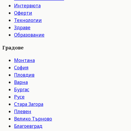
Интервюта
Оферти
Технологии
Здраве
Образование
Градове
Монтана
София
Пловдив
Варна
Бургас
Русе
Стара Загора
Плевен
Велико Търново
Благоевград