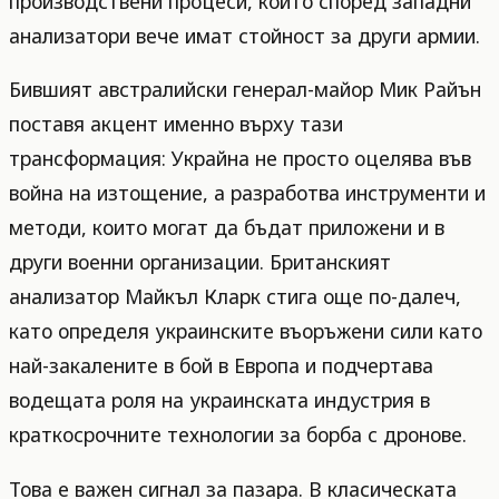
производствени процеси, които според западни
анализатори вече имат стойност за други армии.
Бившият австралийски генерал-майор Мик Райън
поставя акцент именно върху тази
трансформация: Украйна не просто оцелява във
война на изтощение, а разработва инструменти и
методи, които могат да бъдат приложени и в
други военни организации. Британският
анализатор Майкъл Кларк стига още по-далеч,
като определя украинските въоръжени сили като
най-закалените в бой в Европа и подчертава
водещата роля на украинската индустрия в
краткосрочните технологии за борба с дронове.
Това е важен сигнал за пазара. В класическата