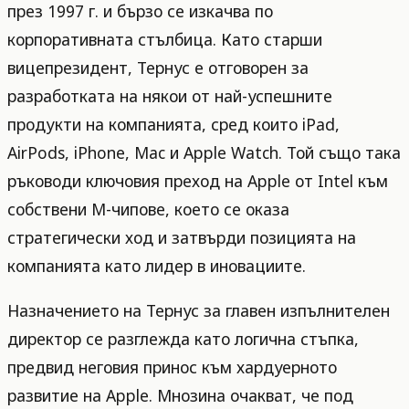
през 1997 г. и бързо се изкачва по
корпоративната стълбица. Като старши
вицепрезидент, Тернус е отговорен за
разработката на някои от най-успешните
продукти на компанията, сред които iPad,
AirPods, iPhone, Mac и Apple Watch. Той също така
ръководи ключовия преход на Apple от Intel към
собствени M-чипове, което се оказа
стратегически ход и затвърди позицията на
компанията като лидер в иновациите.
Назначението на Тернус за главен изпълнителен
директор се разглежда като логична стъпка,
предвид неговия принос към хардуерното
развитие на Apple. Мнозина очакват, че под