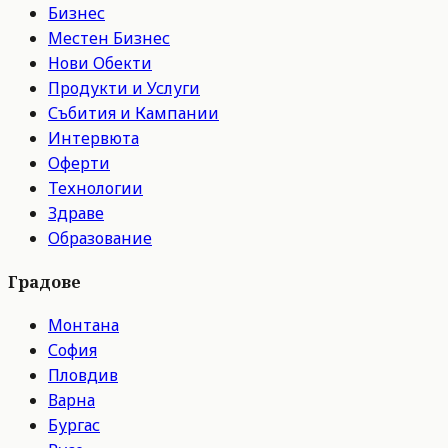
Бизнес
Местен Бизнес
Нови Обекти
Продукти и Услуги
Събития и Кампании
Интервюта
Оферти
Технологии
Здраве
Образование
Градове
Монтана
София
Пловдив
Варна
Бургас