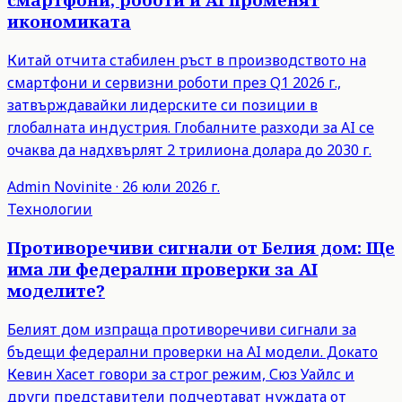
икономиката
Китай отчита стабилен ръст в производството на
смартфони и сервизни роботи през Q1 2026 г.,
затвърждавайки лидерските си позиции в
глобалната индустрия. Глобалните разходи за AI се
очаква да надхвърлят 2 трилиона долара до 2030 г.
Admin
Novinite
·
26 юли 2026 г.
Технологии
Противоречиви сигнали от Белия дом: Ще
има ли федерални проверки за AI
моделите?
Белият дом изпраща противоречиви сигнали за
бъдещи федерални проверки на AI модели. Докато
Кевин Хасет говори за строг режим, Сюз Уайлс и
други представители подчертават нуждата от