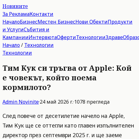
Новините
За Реклама
Контакти
Начало
Бизнес
Местен Бизнес
Нови Обекти
Продукти
и Услуги
Събития и
Кампании
Интервюта
Оферти
Технологии
Здраве
Образ
Начало
/
Технологии
Технологии
Тим Кук си тръгва от Apple: Кой
е човекът, който поема
кормилото?
Admin
Novinite
·
24 май 2026 г.
·
1078
прегледа
След повече от десетилетие начело на Apple,
Тим Кук ще се оттегли като главен изпълнителен
директор през септември 2025 г. и ще заеме