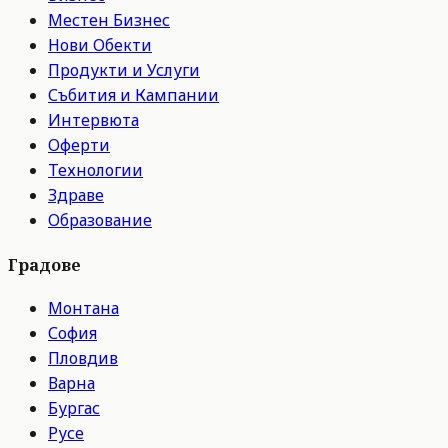
Местен Бизнес
Нови Обекти
Продукти и Услуги
Събития и Кампании
Интервюта
Оферти
Технологии
Здраве
Образование
Градове
Монтана
София
Пловдив
Варна
Бургас
Русе