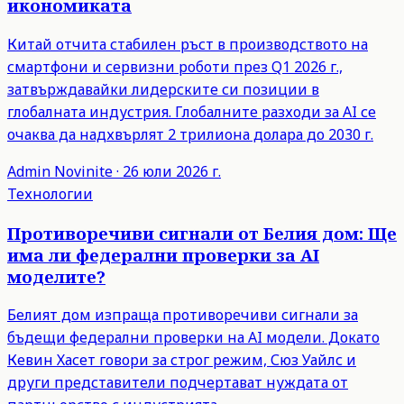
икономиката
Китай отчита стабилен ръст в производството на
смартфони и сервизни роботи през Q1 2026 г.,
затвърждавайки лидерските си позиции в
глобалната индустрия. Глобалните разходи за AI се
очаква да надхвърлят 2 трилиона долара до 2030 г.
Admin
Novinite
·
26 юли 2026 г.
Технологии
Противоречиви сигнали от Белия дом: Ще
има ли федерални проверки за AI
моделите?
Белият дом изпраща противоречиви сигнали за
бъдещи федерални проверки на AI модели. Докато
Кевин Хасет говори за строг режим, Сюз Уайлс и
други представители подчертават нуждата от