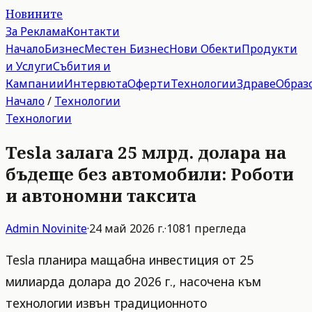
Новините
За Реклама
Контакти
Начало
Бизнес
Местен Бизнес
Нови Обекти
Продукти
и Услуги
Събития и
Кампании
Интервюта
Оферти
Технологии
Здраве
Образ
Начало
/
Технологии
Технологии
Tesla залага 25 млрд. долара на
бъдеще без автомобили: Роботи
и автономни таксита
Admin
Novinite
·
24 май 2026 г.
·
1081
прегледа
Tesla планира мащабна инвестиция от 25
милиарда долара до 2026 г., насочена към
технологии извън традиционното