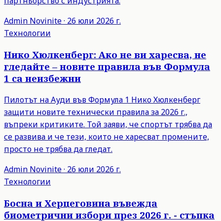
партньорство с индустрията.
Admin
Novinite
·
26 юли 2026 г.
Технологии
Нико Хюлкенберг: Ако не ви харесва, не
гледайте – новите правила във Формула
1 са неизбежни
Пилотът на Ауди във Формула 1 Нико Хюлкенберг
защити новите технически правила за 2026 г.,
въпреки критиките. Той заяви, че спортът трябва да
се развива и че тези, които не харесват промените,
просто не трябва да гледат.
Admin
Novinite
·
26 юли 2026 г.
Технологии
Босна и Херцеговина въвежда
биометрични избори през 2026 г. - стъпка