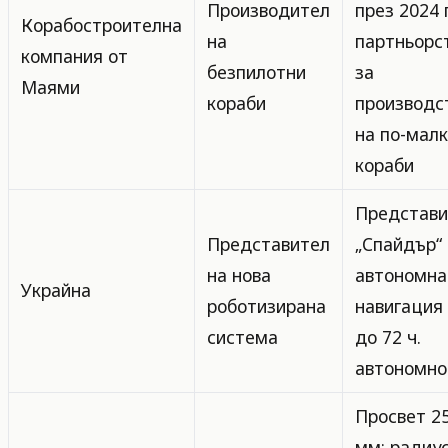
Производител
през 2024 г
Корабостроителна
на
партньорс
компания от
безпилотни
за
Маями
кораби
производс
на по-мал
кораби
Представи
Представител
„Спайдър“ 
на нова
автономна
Украйна
роботизирана
навигация
система
до 72 ч.
автономно
Просвет 2
мм; радиу