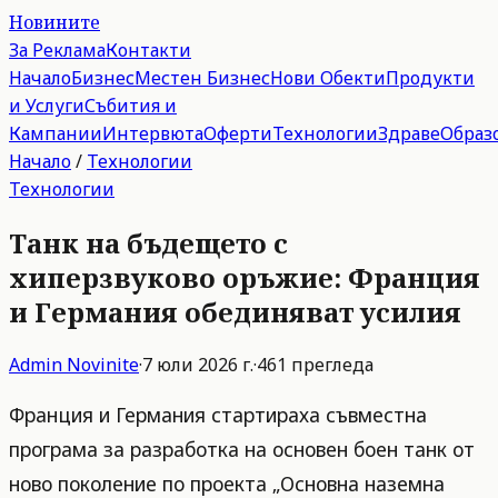
Новините
За Реклама
Контакти
Начало
Бизнес
Местен Бизнес
Нови Обекти
Продукти
и Услуги
Събития и
Кампании
Интервюта
Оферти
Технологии
Здраве
Образ
Начало
/
Технологии
Технологии
Танк на бъдещето с
хиперзвуково оръжие: Франция
и Германия обединяват усилия
Admin
Novinite
·
7 юли 2026 г.
·
461
прегледа
Франция и Германия стартираха съвместна
програма за разработка на основен боен танк от
ново поколение по проекта „Основна наземна