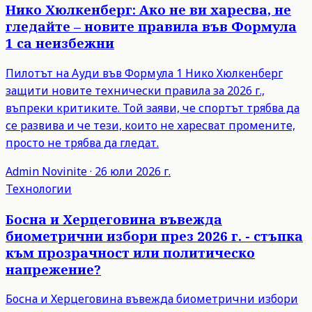
Нико Хюлкенберг: Ако не ви харесва, не
гледайте – новите правила във Формула
1 са неизбежни
Пилотът на Ауди във Формула 1 Нико Хюлкенберг
защити новите технически правила за 2026 г.,
въпреки критиките. Той заяви, че спортът трябва да
се развива и че тези, които не харесват промените,
просто не трябва да гледат.
Admin
Novinite
·
26 юли 2026 г.
Технологии
Босна и Херцеговина въвежда
биометрични избори през 2026 г. - стъпка
към прозрачност или политическо
напрежение?
Босна и Херцеговина въвежда биометрични избори