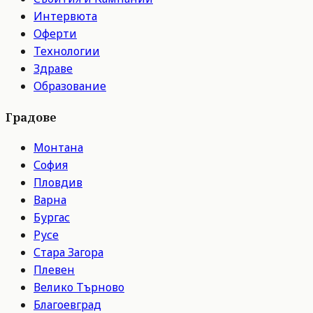
Интервюта
Оферти
Технологии
Здраве
Образование
Градове
Монтана
София
Пловдив
Варна
Бургас
Русе
Стара Загора
Плевен
Велико Търново
Благоевград