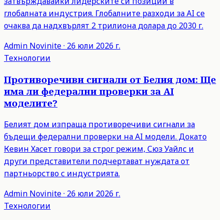
затвърждавайки лидерските си позиции в
глобалната индустрия. Глобалните разходи за AI се
очаква да надхвърлят 2 трилиона долара до 2030 г.
Admin
Novinite
·
26 юли 2026 г.
Технологии
Противоречиви сигнали от Белия дом: Ще
има ли федерални проверки за AI
моделите?
Белият дом изпраща противоречиви сигнали за
бъдещи федерални проверки на AI модели. Докато
Кевин Хасет говори за строг режим, Сюз Уайлс и
други представители подчертават нуждата от
партньорство с индустрията.
Admin
Novinite
·
26 юли 2026 г.
Технологии