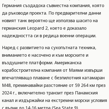
Германия създадоха съвместна компания, която
да ръководи проекта. По предварителни данни
новият танк вероятно ще използва шасито на
германския Leopard 2, което е доказало
надеждността си в редица военни операции.
Наред с развитието на сухопътната техника,
вниманието е насочено и към морските и
въздушните платформи. Американска
корабостроителна компания от Маями извърши
впечатляващо плаване с безпилотния катамаран
M48, преминавайки разстояние от 59 264 км през
2024 г., включително транзит през Панамския
канал и издържайки на екстремни морски условия
с вълни до 14-16 метра (Sea State 9).