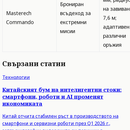
Брониран
на завиван
Masterech
всъдеход за
7,6 м;
Commando
екстремни
адаптивен
мисии
различни
оръжия
Свързани статии
Технологии
Китайският бум на интелигентни стоки:
смартфони, роботи и AI променят
икономиката
Китай отчита стабилен ръст в производството на
смартфони и сервизни роботи през Q1 2026 г.,