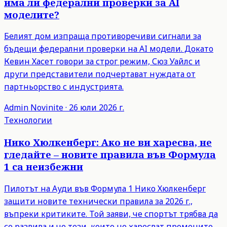
има ли федерални проверки за AI
моделите?
Белият дом изпраща противоречиви сигнали за
бъдещи федерални проверки на AI модели. Докато
Кевин Хасет говори за строг режим, Сюз Уайлс и
други представители подчертават нуждата от
партньорство с индустрията.
Admin
Novinite
·
26 юли 2026 г.
Технологии
Нико Хюлкенберг: Ако не ви харесва, не
гледайте – новите правила във Формула
1 са неизбежни
Пилотът на Ауди във Формула 1 Нико Хюлкенберг
защити новите технически правила за 2026 г.,
въпреки критиките. Той заяви, че спортът трябва да
се развива и че тези, които не харесват промените,