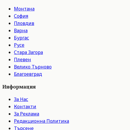
Монтана
София
Пловдив
Варна
Бургас
Русе
Стара Загора
Плевен
Велико Търново
Благоевград
Информация
За Нас
Контакти
За Реклама
Редакционна Политика
Търсене