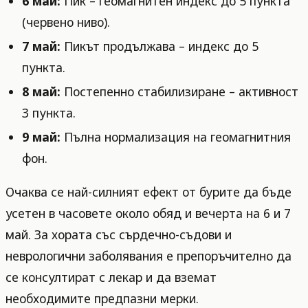
6 май:
Пик – геомагнитен индекс до 5 пункта
(червено ниво).
7 май:
Пикът продължава – индекс до 5
пункта.
8 май:
Постепенно стабилизиране – активност
3 пункта.
9 май:
Пълна нормализация на геомагнитния
фон.
Очаква се най-силният ефект от бурите да бъде
усетен в часовете около обяд и вечерта на 6 и 7
май. За хората със сърдечно-съдови и
неврологични заболявания е препоръчително да
се консултират с лекар и да вземат
необходимите предпазни мерки.