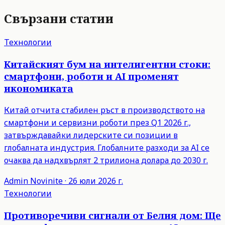
Свързани статии
Технологии
Китайският бум на интелигентни стоки:
смартфони, роботи и AI променят
икономиката
Китай отчита стабилен ръст в производството на
смартфони и сервизни роботи през Q1 2026 г.,
затвърждавайки лидерските си позиции в
глобалната индустрия. Глобалните разходи за AI се
очаква да надхвърлят 2 трилиона долара до 2030 г.
Admin
Novinite
·
26 юли 2026 г.
Технологии
Противоречиви сигнали от Белия дом: Ще