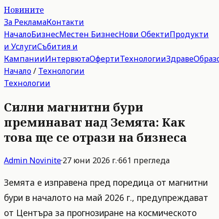
Новините
За Реклама
Контакти
Начало
Бизнес
Местен Бизнес
Нови Обекти
Продукти
и Услуги
Събития и
Кампании
Интервюта
Оферти
Технологии
Здраве
Образ
Начало
/
Технологии
Технологии
Силни магнитни бури
преминават над Земята: Как
това ще се отрази на бизнеса
Admin
Novinite
·
27 юни 2026 г.
·
661
прегледа
Земята е изправена пред поредица от магнитни
бури в началото на май 2026 г., предупреждават
от Центъра за прогнозиране на космическото