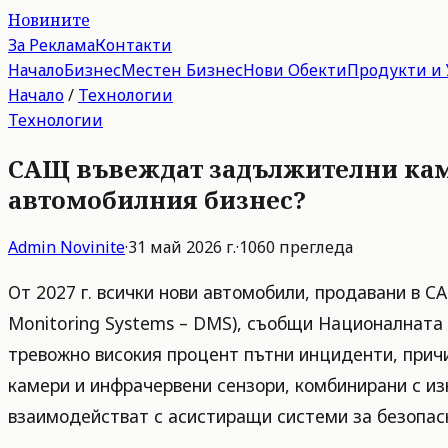
Новините
За Реклама
Контакти
Начало
Бизнес
Местен Бизнес
Нови Обекти
Продукти и 
Начало
/
Технологии
Технологии
САЩ въвеждат задължителни камер
автомобилния бизнес?
Admin
Novinite
·
31 май 2026 г.
·
1060
прегледа
От 2027 г. всички нови автомобили, продавани в 
Monitoring Systems – DMS), съобщи Националната
тревожно високия процент пътни инциденти, причи
камери и инфрачервени сензори, комбинирани с из
взаимодействат с асистиращи системи за безопасн