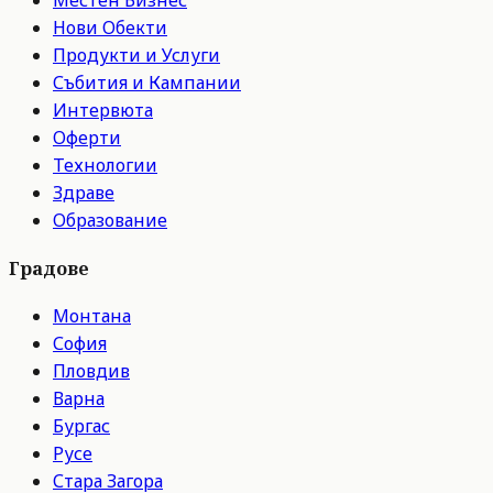
Нови Обекти
Продукти и Услуги
Събития и Кампании
Интервюта
Оферти
Технологии
Здраве
Образование
Градове
Монтана
София
Пловдив
Варна
Бургас
Русе
Стара Загора