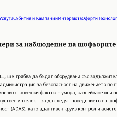
Услуги
Събития и Кампании
Интервюта
Оферти
Техноло
и за наблюдение на шофьорите от 
САЩ, ще трябва да бъдат оборудвани със задължител
 администрация за безопасност на движението по п
нени от човешки фактор – умора, разсейване или 
куствен интелект, за да следят поведението на ш
ост (ADAS), като адаптивен круиз контрол и асисте