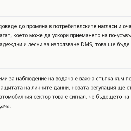
оведе до промяна в потребителските нагласи и оча
агат, което може да ускори приемането на по-усъв
адеждни и лесни за използване DMS, това ще бъде
и за наблюдение на водача е важна стъпка към по
защитата на личните данни, новата регулация ще с
автомобилния сектор това е сигнал, че бъдещето на
ача.