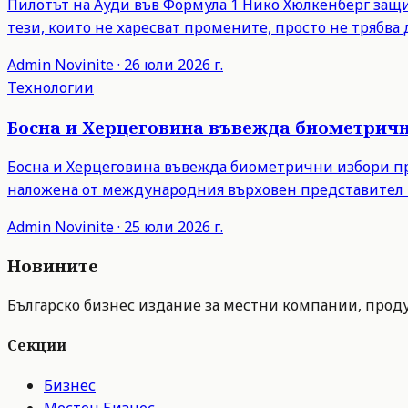
Пилотът на Ауди във Формула 1 Нико Хюлкенберг защити
тези, които не харесват промените, просто не трябва д
Admin
Novinite
·
26 юли 2026 г.
Технологии
Босна и Херцеговина въвежда биометрични
Босна и Херцеговина въвежда биометрични избори пре
наложена от международния върховен представител 
Admin
Novinite
·
25 юли 2026 г.
Новините
Българско бизнес издание за местни компании, продук
Секции
Бизнес
Местен Бизнес