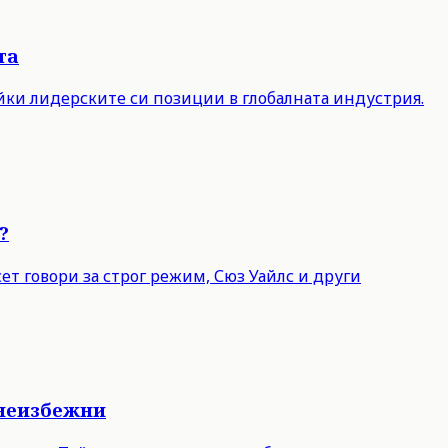
та
айки лидерските си позиции в глобалната индустрия.
?
т говори за строг режим, Сюз Уайлс и други
 неизбежни