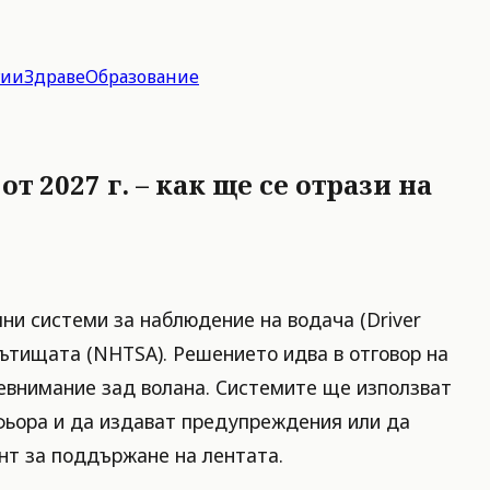
гии
Здраве
Образование
2027 г. – как ще се отрази на
ни системи за наблюдение на водача (Driver
ътищата (NHTSA). Решението идва в отговор на
невнимание зад волана. Системите ще използват
офьора и да издават предупреждения или да
нт за поддържане на лентата.