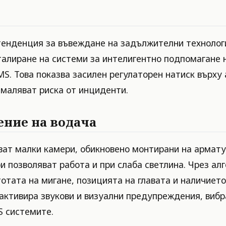
тенденция за въвеждане на задължителни технологи
алиране на системи за интелигентно подпомагане на
S. Това показва засилен регулаторен натиск върху
амаляват риска от инциденти.
ение на водача
ат малки камери, обикновено монтирани на арматур
и позволяват работа и при слаба светлина. Чрез ал
отата на мигане, позицията на главата и наличието
ктивира звукови и визуални предупреждения, вибра
S системите.