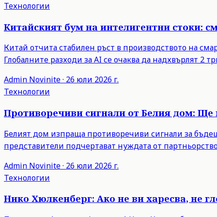
Технологии
Китайският бум на интелигентни стоки: с
Китай отчита стабилен ръст в производството на сма
Глобалните разходи за AI се очаква да надхвърлят 2 тр
Admin
Novinite
·
26 юли 2026 г.
Технологии
Противоречиви сигнали от Белия дом: Ще 
Белият дом изпраща противоречиви сигнали за бъдещи
представители подчертават нуждата от партньорство
Admin
Novinite
·
26 юли 2026 г.
Технологии
Нико Хюлкенберг: Ако не ви харесва, не г