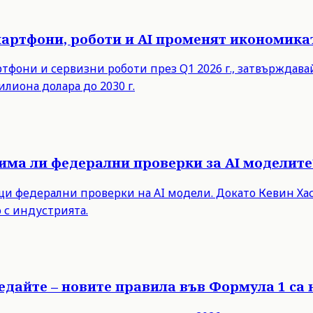
мартфони, роботи и AI променят икономика
ртфони и сервизни роботи през Q1 2026 г., затвърждав
илиона долара до 2030 г.
има ли федерални проверки за AI моделите
 федерални проверки на AI модели. Докато Кевин Хасе
 с индустрията.
ледайте – новите правила във Формула 1 са