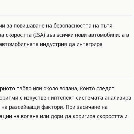
и за повишаване на безопасността на пътя.
 скоростта (ISA) във всички нови автомобили, а в
 автомобилната индустрия да интегрира
ното табло или около волана, които следят
горитми с изкуствен интелект системата анализира
 на разсейващи фактори. При засичане на
ции на волана или дори да коригира скоростта и