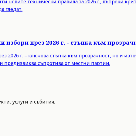
 новите технически правила за 2026 г., въпреки критик
а гледат.
 избори през 2026 г. - стъпка към прозра
з 2026 г. – ключова стъпка към прозрачност, но и из
и предизвиква съпротива от местни партии.
ти, услуги и събития.