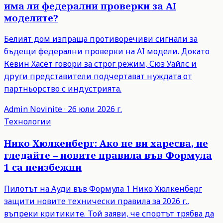
има ли федерални проверки за AI
моделите?
Белият дом изпраща противоречиви сигнали за
бъдещи федерални проверки на AI модели. Докато
Кевин Хасет говори за строг режим, Сюз Уайлс и
други представители подчертават нуждата от
партньорство с индустрията.
Admin
Novinite
·
26 юли 2026 г.
Технологии
Нико Хюлкенберг: Ако не ви харесва, не
гледайте – новите правила във Формула
1 са неизбежни
Пилотът на Ауди във Формула 1 Нико Хюлкенберг
защити новите технически правила за 2026 г.,
въпреки критиките. Той заяви, че спортът трябва да