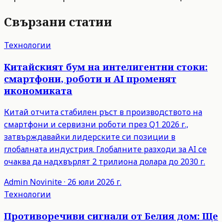
Свързани статии
Технологии
Китайският бум на интелигентни стоки:
смартфони, роботи и AI променят
икономиката
Китай отчита стабилен ръст в производството на
смартфони и сервизни роботи през Q1 2026 г.,
затвърждавайки лидерските си позиции в
глобалната индустрия. Глобалните разходи за AI се
очаква да надхвърлят 2 трилиона долара до 2030 г.
Admin
Novinite
·
26 юли 2026 г.
Технологии
Противоречиви сигнали от Белия дом: Ще