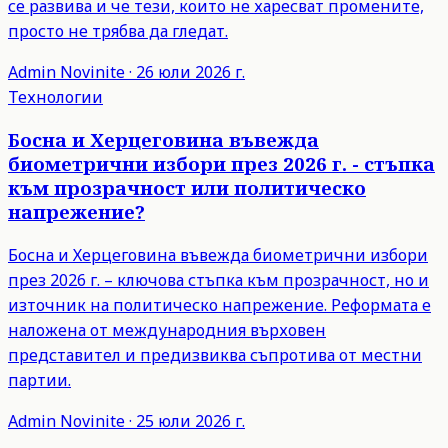
се развива и че тези, които не харесват промените,
просто не трябва да гледат.
Admin
Novinite
·
26 юли 2026 г.
Технологии
Босна и Херцеговина въвежда
биометрични избори през 2026 г. - стъпка
към прозрачност или политическо
напрежение?
Босна и Херцеговина въвежда биометрични избори
през 2026 г. – ключова стъпка към прозрачност, но и
източник на политическо напрежение. Реформата е
наложена от международния върховен
представител и предизвиква съпротива от местни
партии.
Admin
Novinite
·
25 юли 2026 г.