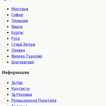
Монтана
София
Пловдив
Варна
Бургас
Русе
Стара Загора
Плевен
Велико Търново
Благоевград
Информация
За Нас
Контакти
За Реклама
Редакционна Политика