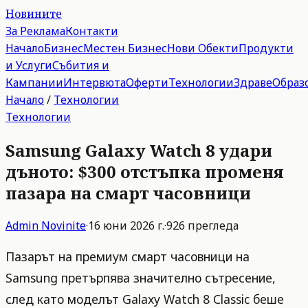
Новините
За Реклама
Контакти
Начало
Бизнес
Местен Бизнес
Нови Обекти
Продукти
и Услуги
Събития и
Кампании
Интервюта
Оферти
Технологии
Здраве
Образ
Начало
/
Технологии
Технологии
Samsung Galaxy Watch 8 удари
дъното: $300 отстъпка променя
пазара на смарт часовници
Admin
Novinite
·
16 юни 2026 г.
·
926
прегледа
Пазарът на премиум смарт часовници на
Samsung претърпява значително сътресение,
след като моделът Galaxy Watch 8 Classic беше