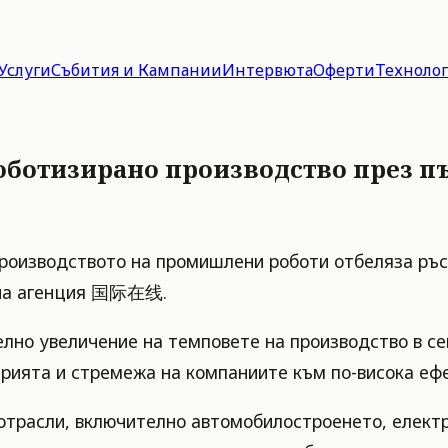
Услуги
Събития и Кампании
Интервюта
Оферти
Техноло
роботизирано производство през п
роизводството на промишлени роботи отбеляза ръс
нна агенция 国际在线.
лно увеличение на темповете на производство в сек
рията и стремежа на компаниите към по-висока ефе
 отрасли, включително автомобилостроенето, елект