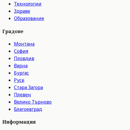
Технологии
Здраве
Образование
Градове
Монтана
София
Пловдив
Варна
Бургас
Русе
Стара Загора
Плевен
Велико Търново
Благоевград
Информация