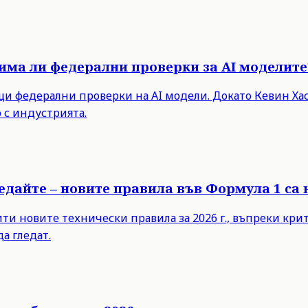
има ли федерални проверки за AI моделите
 федерални проверки на AI модели. Докато Кевин Хасе
 с индустрията.
ледайте – новите правила във Формула 1 са
 новите технически правила за 2026 г., въпреки критик
а гледат.