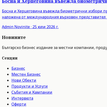
Босна и Херцеговина въвежда биометрични
Босна и Херцеговина въвежда биометрични избори пре
наложена от международния върховен представител 
Admin
Novinite
·
25 юли 2026 г.
Новините
Българско бизнес издание за местни компании, продук
Секции
Бизнес
Местен Бизнес
Нови Обекти
Продукти и Услуги
Събития и Кампании
Интервюта
Оферти