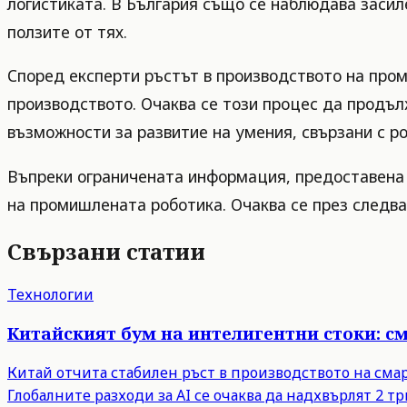
логистиката. В България също се наблюдава засил
ползите от тях.
Според експерти ръстът в производството на про
производството. Очаква се този процес да продъл
възможности за развитие на умения, свързани с р
Въпреки ограничената информация, предоставена
на промишлената роботика. Очаква се през следва
Свързани статии
Технологии
Китайският бум на интелигентни стоки: с
Китай отчита стабилен ръст в производството на сма
Глобалните разходи за AI се очаква да надхвърлят 2 тр