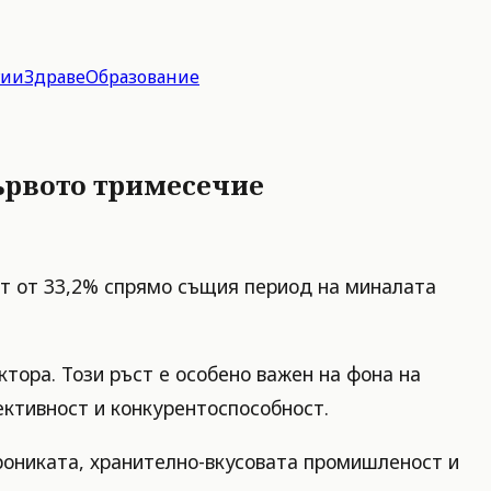
гии
Здраве
Образование
ървото тримесечие
т от 33,2% спрямо същия период на миналата
тора. Този ръст е особено важен на фона на
ктивност и конкурентоспособност.
рониката, хранително-вкусовата промишленост и