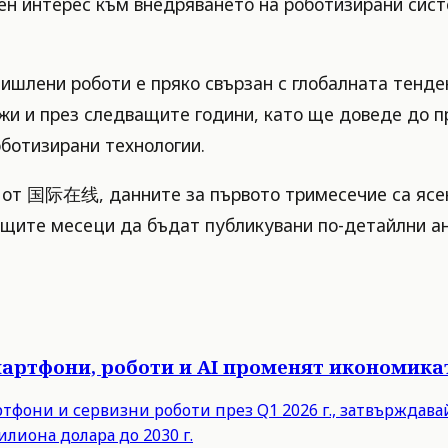
ен интерес към внедряването на роботизирани сист
мишлени роботи е пряко свързан с глобалната тенд
жи и през следващите години, като ще доведе до п
оботизирани технологии.
 от 国际在线, данните за първото тримесечие са ясен
щите месеци да бъдат публикувани по-детайлни ана
мартфони, роботи и AI променят икономика
ртфони и сервизни роботи през Q1 2026 г., затвърждав
илиона долара до 2030 г.