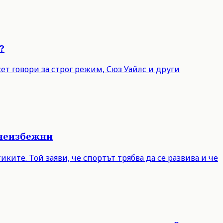
?
т говори за строг режим, Сюз Уайлс и други
 неизбежни
ите. Той заяви, че спортът трябва да се развива и че