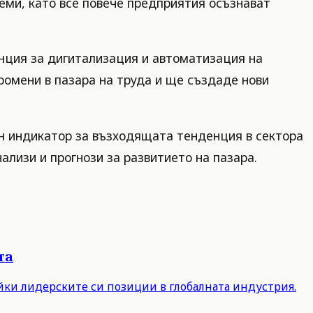
еми, като все повече предприятия осъзнават
енция за дигитализация и автоматизация на
ромени в пазара на труда и ще създаде нови
 индикатор за възходящата тенденция в сектора
лизи и прогнози за развитието на пазара.
та
айки лидерските си позиции в глобалната индустрия.