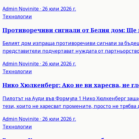
Admin
Novinite
·
26 юли 2026 г.
Технологии
Противоречиви сигнали от Белия дом: Ще 
Белият дом изпраща противоречиви сигнали за бъдещи
представители подчертават нуждата от партньорство
Admin
Novinite
·
26 юли 2026 г.
Технологии
Нико Хюлкенберг: Ако не ви харесва, не г
Пилотът на Ауди във Формула 1 Нико Хюлкенберг защити
тези, които не харесват промените, просто не трябва д
Admin
Novinite
·
26 юли 2026 г.
Технологии