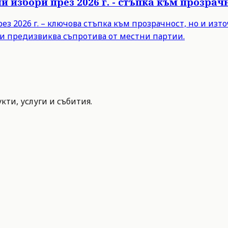
 избори през 2026 г. - стъпка към прозра
з 2026 г. – ключова стъпка към прозрачност, но и из
и предизвиква съпротива от местни партии.
ти, услуги и събития.