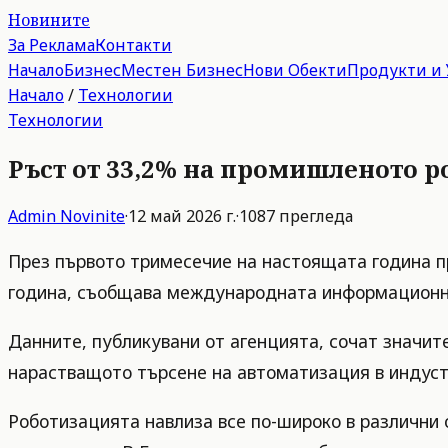
Новините
За Реклама
Контакти
Начало
Бизнес
Местен Бизнес
Нови Обекти
Продукти и 
Начало
/
Технологии
Технологии
Ръст от 33,2% на промишленото 
Admin
Novinite
·
12 май 2026 г.
·
1087
прегледа
През първото тримесечие на настоящата година п
година, съобщава международната информацио
Данните, публикувани от агенцията, сочат значите
нарастващото търсене на автоматизация в индуст
Роботизацията навлиза все по-широко в различни