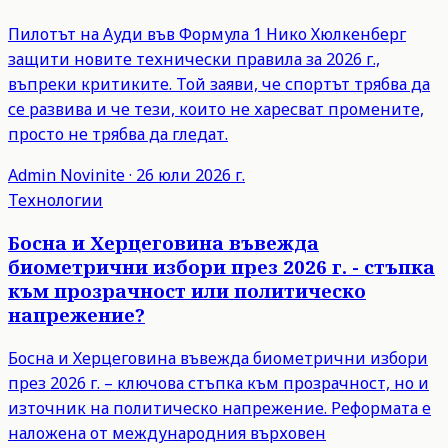
Пилотът на Ауди във Формула 1 Нико Хюлкенберг
защити новите технически правила за 2026 г.,
въпреки критиките. Той заяви, че спортът трябва да
се развива и че тези, които не харесват промените,
просто не трябва да гледат.
Admin
Novinite
·
26 юли 2026 г.
Технологии
Босна и Херцеговина въвежда
биометрични избори през 2026 г. - стъпка
към прозрачност или политическо
напрежение?
Босна и Херцеговина въвежда биометрични избори
през 2026 г. – ключова стъпка към прозрачност, но и
източник на политическо напрежение. Реформата е
наложена от международния върховен