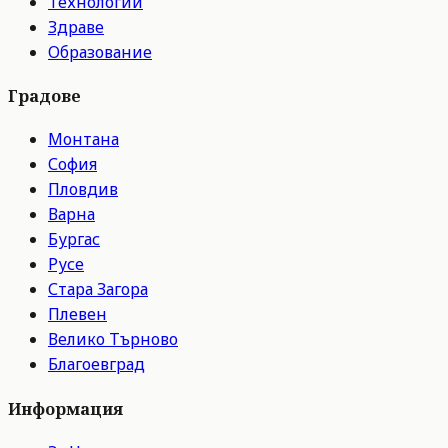
Технологии
Здраве
Образование
Градове
Монтана
София
Пловдив
Варна
Бургас
Русе
Стара Загора
Плевен
Велико Търново
Благоевград
Информация