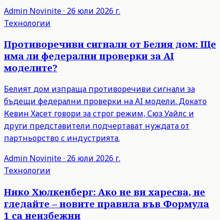
Admin
Novinite
·
26 юли 2026 г.
Технологии
Противоречиви сигнали от Белия дом: Ще
има ли федерални проверки за AI
моделите?
Белият дом изпраща противоречиви сигнали за
бъдещи федерални проверки на AI модели. Докато
Кевин Хасет говори за строг режим, Сюз Уайлс и
други представители подчертават нуждата от
партньорство с индустрията.
Admin
Novinite
·
26 юли 2026 г.
Технологии
Нико Хюлкенберг: Ако не ви харесва, не
гледайте – новите правила във Формула
1 са неизбежни