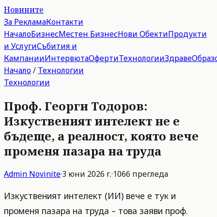
Новините
За Реклама
Контакти
Начало
Бизнес
Местен Бизнес
Нови Обекти
Продукти
и Услуги
Събития и
Кампании
Интервюта
Оферти
Технологии
Здраве
Образ
Начало
/
Технологии
Технологии
Проф. Георги Тодоров:
Изкуственият интелект не е
бъдеще, а реалност, която вече
променя пазара на труда
Admin
Novinite
·
3 юни 2026 г.
·
1066
прегледа
Изкуственият интелект (ИИ) вече е тук и
променя пазара на труда – това заяви проф.