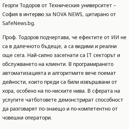
Георги Тодоров от Техническия университет –
София в интервю за NOVA NEWS, цитирано от
SafeNews.bg.
Проф. Тодоров подчертава, че ефектите от ИИ не
са в далечното бъдеще, а са видими и реални
още сега. Най-силно засегнати са IT секторът и
обслужването на клиенти. В програмирането
автоматизацията и алгоритмите вече поемат
дейности, които преди са били извършвани от
хора, особено на по-ниските нива. В сферата на
услугите чатботовете демонстрират способност
да разговарят по-знаещо и по-компетентно от
човешки оператори.