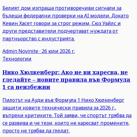
Белият дом изпраща противоречиви сигнали за
бъдещи федерални проверки на AI модели. Докато
Кевин Хасет говори за строг режим, Сюз Уайлс и
други представители подчертават нуждата от
партньорство с индустрията.
Admin
Novinite
·
26 юли 2026 г.
Технологии
Нико Хюлкенберг: Ако не ви харесва, не
гледайте – новите правила във Формула
1 са неизбежни
Пилотът на Ауди във Формула 1 Нико Хюлкенберг
защити новите технически правила за 2026 г.,
въпреки критиките. Той заяви, че спортът трябва да
се развива и че тези, които не харесват промените,
просто не трябва да гледат.