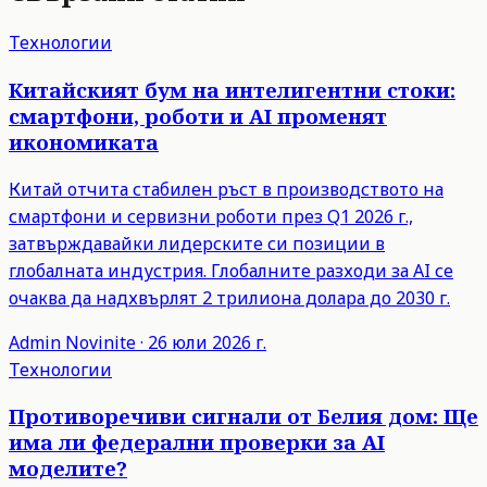
Технологии
Китайският бум на интелигентни стоки:
смартфони, роботи и AI променят
икономиката
Китай отчита стабилен ръст в производството на
смартфони и сервизни роботи през Q1 2026 г.,
затвърждавайки лидерските си позиции в
глобалната индустрия. Глобалните разходи за AI се
очаква да надхвърлят 2 трилиона долара до 2030 г.
Admin
Novinite
·
26 юли 2026 г.
Технологии
Противоречиви сигнали от Белия дом: Ще
има ли федерални проверки за AI
моделите?