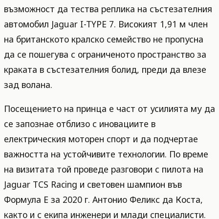
възможност да тества реплика на състезателния
автомобил Jaguar I-TYPE 7. Високият 1,91 м член
на британското кралско семейство не пропусна
да се пошегува с ограниченото пространство за
краката в състезателния болид, преди да влезе
зад волана.
Посещението на принца е част от усилията му да
се запознае отблизо с иновациите в
електрическия моторен спорт и да подчертае
важността на устойчивите технологии. По време
на визитата той проведе разговори с пилота на
Jaguar TCS Racing и световен шампион във
Формула Е за 2020 г. Антонио Феликс да Коста,
както и с екипа инженери и млади специалисти.