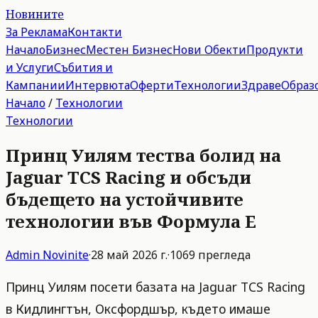
Новините
За Реклама
Контакти
Начало
Бизнес
Местен Бизнес
Нови Обекти
Продукти
и Услуги
Събития и
Кампании
Интервюта
Оферти
Технологии
Здраве
Образ
Начало
/
Технологии
Технологии
Принц Уилям тества болид на
Jaguar TCS Racing и обсъди
бъдещето на устойчивите
технологии във Формула Е
Admin
Novinite
·
28 май 2026 г.
·
1069
прегледа
Принц Уилям посети базата на Jaguar TCS Racing
в Кидлингтън, Оксфордшър, където имаше