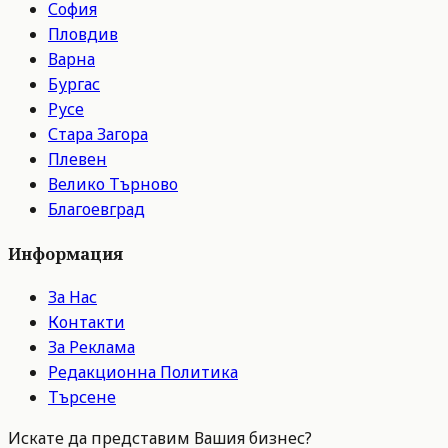
София
Пловдив
Варна
Бургас
Русе
Стара Загора
Плевен
Велико Търново
Благоевград
Информация
За Нас
Контакти
За Реклама
Редакционна Политика
Търсене
Искате да представим Вашия бизнес?