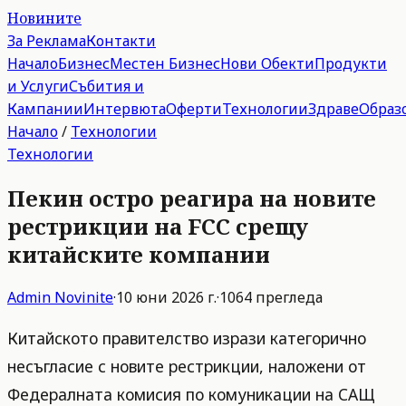
Новините
За Реклама
Контакти
Начало
Бизнес
Местен Бизнес
Нови Обекти
Продукти
и Услуги
Събития и
Кампании
Интервюта
Оферти
Технологии
Здраве
Образ
Начало
/
Технологии
Технологии
Пекин остро реагира на новите
рестрикции на FCC срещу
китайските компании
Admin
Novinite
·
10 юни 2026 г.
·
1064
прегледа
Китайското правителство изрази категорично
несъгласие с новите рестрикции, наложени от
Федералната комисия по комуникации на САЩ