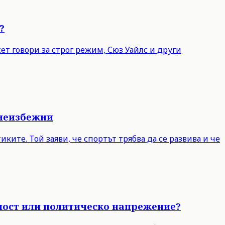
?
т говори за строг режим, Сюз Уайлс и други
 неизбежни
ите. Той заяви, че спортът трябва да се развива и че
чност или политическо напрежение?