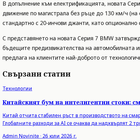
В допълнение към електрификацията, новата Серия
движение по магистрала без ръце до 130 км/ч (на 
стандартно с 20-инчови джанти, като опционално с
С представянето на новата Серия 7 BMW затвържд
бъдещите предизвикателства на автомобилната инд
предлага на клиентите най-доброто от технологич
Свързани статии
Технологии
Китайският бум на интелигентни стоки: с
Китай отчита стабилен ръст в производството на сма
Глобалните разходи за AI се очаква да надхвърлят 2 тр
Admin
Novinite
·
26 юли 2026 г.