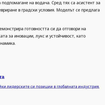
подпомагане на водача. Сред тях са асистент за
невриране в градски условия. Моделът се предлага
емонстрира готовността си да отговори на
та за иновации, лукс и устойчивост, като
инамика.
та
айки лидерските си позиции в глобалната индустрия.