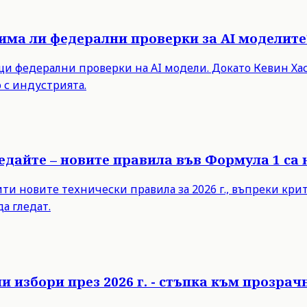
има ли федерални проверки за AI моделите
 федерални проверки на AI модели. Докато Кевин Хасе
 с индустрията.
ледайте – новите правила във Формула 1 са
 новите технически правила за 2026 г., въпреки критик
а гледат.
 избори през 2026 г. - стъпка към прозра