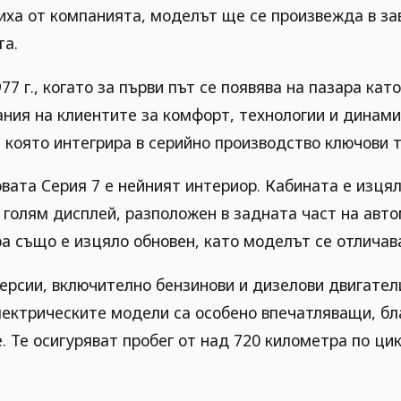
иха от компанията, моделът ще се произвежда в за
та.
77 г., когато за първи път се появява на пазара к
ания на клиентите за комфорт, технологии и динами
, която интегрира в серийно производство ключови 
вата Серия 7 е нейният интериор. Кабината е изцял
 – голям дисплей, разположен в задната част на авт
 също е изцяло обновен, като моделът се отличава
ерсии, включително бензинови и дизелови двигатели
лектрическите модели са особено впечатляващи, бл
. Те осигуряват пробег от над 720 километра по ци