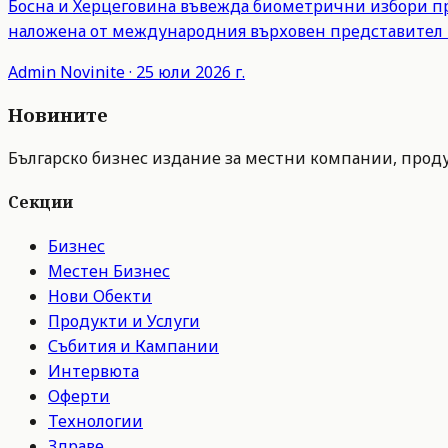
Босна и Херцеговина въвежда биометрични избори пре
наложена от международния върховен представител 
Admin
Novinite
·
25 юли 2026 г.
Новините
Българско бизнес издание за местни компании, продук
Секции
Бизнес
Местен Бизнес
Нови Обекти
Продукти и Услуги
Събития и Кампании
Интервюта
Оферти
Технологии
Здраве