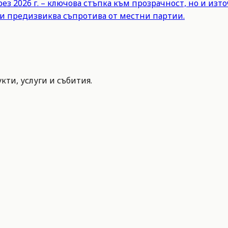
з 2026 г. – ключова стъпка към прозрачност, но и из
и предизвиква съпротива от местни партии.
ти, услуги и събития.