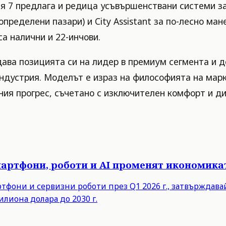
 7 предлага и редица усъвършенствани системи за 
определени пазари) и City Assistant за по-лесно ма
а налични и 22-инчови.
ава позицията си на лидер в премиум сегмента и д
устрия. Моделът е израз на философията на марка
ния прогрес, съчетано с изключителен комфорт и д
мартфони, роботи и AI променят икономика
ртфони и сервизни роботи през Q1 2026 г., затвърждав
илиона долара до 2030 г.