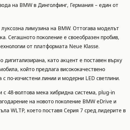
вода на BMW в Динголфинг, Германия – един от
ато луксозна лимузина на BMW. Оттогава моделът
ка. Сегашното поколение е своеобразен пробив,
технологии от платформата Neue Klasse.
о дигитализирана, като акцент е поставен върху
омобила, който предлага висококачествено
 с по-изчистени линии и модерни LED светлини.
 с 48-волтова мека хибридна система, plug-in
агодарение на новото поколение BMW eDrive и
къла WLTP, което поставя Серия 7 сред лидерите в