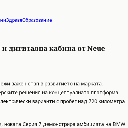
гии
Здраве
Образование
г и дигитална кабина от Neue
ежи важен етап в развитието на марката.
йнерските решения на концептуалната платформа
 електрически варианти с пробег над 720 километра
ия, новата Серия 7 демонстрира амбицията на BMW