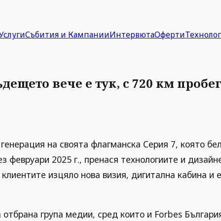
Услуги
Събития и Кампании
Интервюта
Оферти
Техноло
дещето вече е тук, с 720 км пробе
енерация на своята флагманска Серия 7, която бел
ез февруари 2025 г., пренася технологиите и диза
а клиентите изцяло нова визия, дигитална кабина и
 отбрана група медии, сред които и Forbes Българ