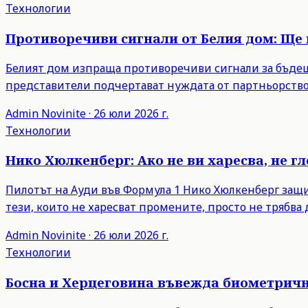
Технологии
Противоречиви сигнали от Белия дом: Ще 
Белият дом изпраща противоречиви сигнали за бъдещи
представители подчертават нуждата от партньорство
Admin
Novinite
·
26 юли 2026 г.
Технологии
Нико Хюлкенберг: Ако не ви харесва, не г
Пилотът на Ауди във Формула 1 Нико Хюлкенберг защити
тези, които не харесват промените, просто не трябва д
Admin
Novinite
·
26 юли 2026 г.
Технологии
Босна и Херцеговина въвежда биометрични