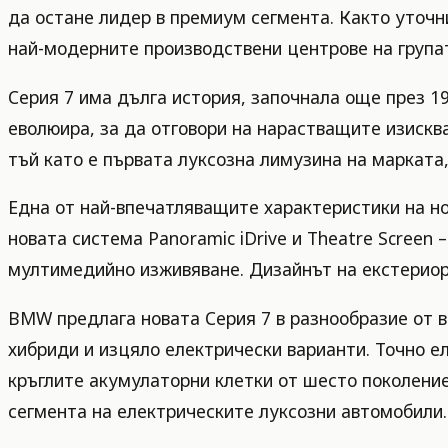
да остане лидер в премиум сегмента. Както уточн
най-модерните производствени центрове на група
Серия 7 има дълга история, започнала още през 19
еволюира, за да отговори на нарастващите изискв
тъй като е първата луксозна лимузина на марката
Една от най-впечатляващите характеристики на но
новата система Panoramic iDrive и Theatre Screen
мултимедийно изживяване. Дизайнът на екстериора
BMW предлага новата Серия 7 в разнообразие от в
хибриди и изцяло електрически варианти. Точно е
кръглите акумулаторни клетки от шесто поколение
сегмента на електрическите луксозни автомобили.