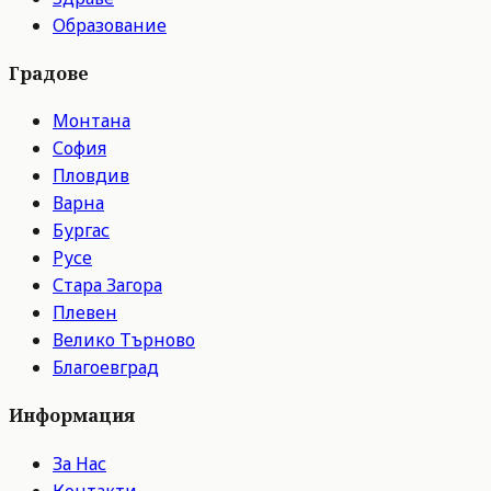
Образование
Градове
Монтана
София
Пловдив
Варна
Бургас
Русе
Стара Загора
Плевен
Велико Търново
Благоевград
Информация
За Нас
Контакти