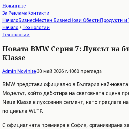
Новините
За Реклама
Контакти
Начало
Бизнес
Местен Бизнес
Нови Обекти
Продукти и 
Начало
/
Технологии
Технологии
Новата BMW Серия 7: Луксът на бъ
Klasse
Admin
Novinite
·
30 май 2026 г.
·
1060
прегледа
BMW представи официално в България най-новата г
Моделът, който дебютира на световната сцена пр
Neue Klasse в луксозния сегмент, като предлага н
по цикъла WLTP.
С официалната премиера в София, организирана за