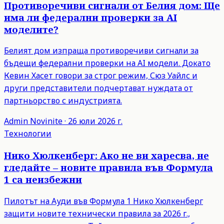
Противоречиви сигнали от Белия дом: Ще
има ли федерални проверки за AI
моделите?
Белият дом изпраща противоречиви сигнали за
бъдещи федерални проверки на AI модели. Докато
Кевин Хасет говори за строг режим, Сюз Уайлс и
други представители подчертават нуждата от
партньорство с индустрията.
Admin
Novinite
·
26 юли 2026 г.
Технологии
Нико Хюлкенберг: Ако не ви харесва, не
гледайте – новите правила във Формула
1 са неизбежни
Пилотът на Ауди във Формула 1 Нико Хюлкенберг
защити новите технически правила за 2026 г.,