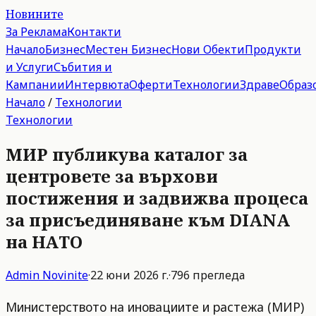
Новините
За Реклама
Контакти
Начало
Бизнес
Местен Бизнес
Нови Обекти
Продукти
и Услуги
Събития и
Кампании
Интервюта
Оферти
Технологии
Здраве
Образ
Начало
/
Технологии
Технологии
МИР публикува каталог за
центровете за върхови
постижения и задвижва процеса
за присъединяване към DIANA
на НАТО
Admin
Novinite
·
22 юни 2026 г.
·
796
прегледа
Министерството на иновациите и растежа (МИР)