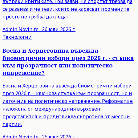
въпреки критиките. Той заяви, че спортът трябва да
се развива и че тези, които не харесват промените,
просто не трябва да гледат.
Admin
Novinite
·
26 юли 2026 г.
Технологии
Босна и Херцеговина въвежда
биометрични избори през 2026 г. - стъпка
към прозрачност или политическо
напрежение?
Босна и Херцеговина въвежда биометрични избори
през 2026 г. – ключова стъпка към прозрачност, но и
източник на политическо напрежение. Реформата е
наложена от международния върховен
представител и предизвиква съпротива от местни
партии.
Admin
Novinite
·
25 юли 2026 г.