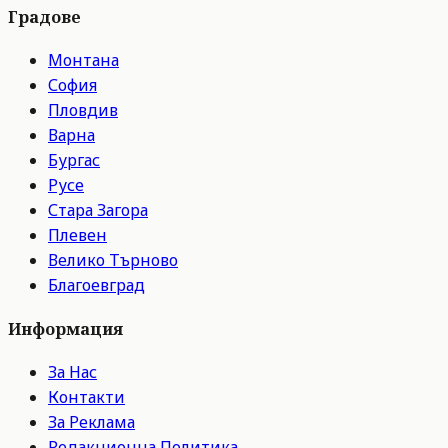
Градове
Монтана
София
Пловдив
Варна
Бургас
Русе
Стара Загора
Плевен
Велико Търново
Благоевград
Информация
За Нас
Контакти
За Реклама
Редакционна Политика