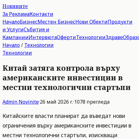
Новините
За Реклама
Контакти
Начало
Бизнес
Местен Бизнес
Нови Обекти
Продукти
и Услуги
Събития и
Кампании
Интервюта
Оферти
Технологии
Здраве
Образ
Начало
/
Технологии
Технологии
Китай затяга контрола върху
американските инвестиции в
местни технологични стартъпи
Admin
Novinite
·
26 май 2026 г.
·
1078
прегледа
Китайските власти планират да въведат нови
ограничения върху американските инвестиции в
местни технологични стартъпи, изискващи