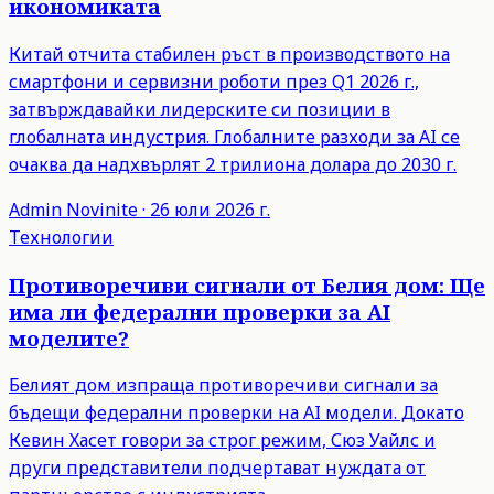
икономиката
Китай отчита стабилен ръст в производството на
смартфони и сервизни роботи през Q1 2026 г.,
затвърждавайки лидерските си позиции в
глобалната индустрия. Глобалните разходи за AI се
очаква да надхвърлят 2 трилиона долара до 2030 г.
Admin
Novinite
·
26 юли 2026 г.
Технологии
Противоречиви сигнали от Белия дом: Ще
има ли федерални проверки за AI
моделите?
Белият дом изпраща противоречиви сигнали за
бъдещи федерални проверки на AI модели. Докато
Кевин Хасет говори за строг режим, Сюз Уайлс и
други представители подчертават нуждата от