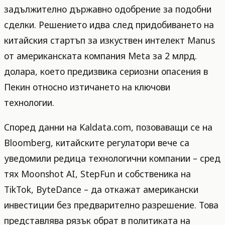
задължително държавно одобрение за подобни
сделки. Решението идва след придобиването на
китайския стартъп за изкуствен интелект Manus
от американската компания Meta за 2 млрд.
долара, което предизвика сериозни опасения в
Пекин относно изтичането на ключови
технологии.
Според данни на Kaldata.com, позоваващи се на
Bloomberg, китайските регулатори вече са
уведомили редица технологични компании – сред
тях Moonshot AI, StepFun и собственика на
TikTok, ByteDance – да откажат американски
инвестиции без предварително разрешение. Това
представлява рязък обрат в политиката на