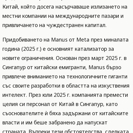
Китай, който досега насърчаваше излизането на
местни компании на международните пазари и
привличането на чуждестранен капитал.
Придобиването на Manus от Meta през миналата
година (2025 г.) е основният катализатор за
новите ограничения. Основан през март 2025 г. в
Сингапур от китайски емигранти, Manus бързо
привлече вниманието на технологичните гиганти
със своите разработки в областта на изкуствения
интелект. През юли 2025 г. компанията премести
целия си персонал от Китай в Сингапур, като
съоснователите ѝ бяха задържани от китайските
власти и им беше забранено да напускат
страната. Въпреки тези обстоятелства, сделката