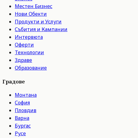
Местен Бизнес
Нови Обекти
Продукти и Услуги
Събития и Кампании
Интервюта
Оферти
Технологии
Здраве
Образование
Градове
Монтана
София
Пловдив
Варна
Бургас
Русе