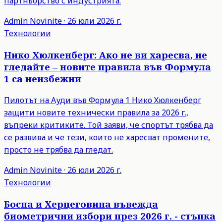
партньорство с индустрията.
Admin
Novinite
·
26 юли 2026 г.
Технологии
Нико Хюлкенберг: Ако не ви харесва, не
гледайте – новите правила във Формула
1 са неизбежни
Пилотът на Ауди във Формула 1 Нико Хюлкенберг
защити новите технически правила за 2026 г.,
въпреки критиките. Той заяви, че спортът трябва да
се развива и че тези, които не харесват промените,
просто не трябва да гледат.
Admin
Novinite
·
26 юли 2026 г.
Технологии
Босна и Херцеговина въвежда
биометрични избори през 2026 г. - стъпка