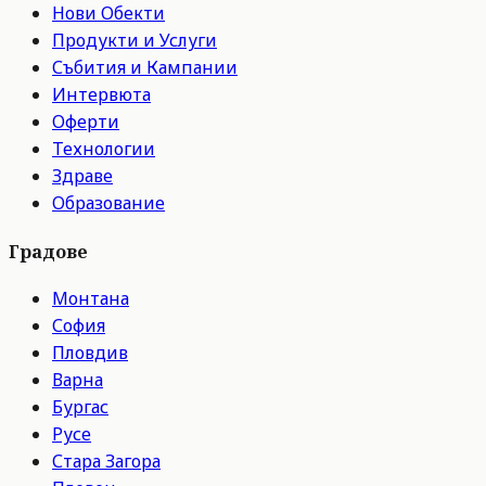
Нови Обекти
Продукти и Услуги
Събития и Кампании
Интервюта
Оферти
Технологии
Здраве
Образование
Градове
Монтана
София
Пловдив
Варна
Бургас
Русе
Стара Загора