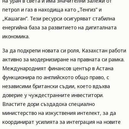
на уран в света и има значителни залежи от
петрол и газ в находища като „Тенгиз“ и
„Кашаган“. Тези ресурси осигуряват стабилна
енергийна база за развитието на дигиталната
икономика.
За да подкрепи новата си роля, Казахстан работи
активно за модернизиране на правната си рамка.
Международният финансов център в Астана
функционира по английското общо право, с
независими британски съдии, което вдъхва
доверие у чуждестранните инвеститори.
Властите дори създадоха специално
министерство на изкуствения интелект, за да
координират усилията за интеграция на новите