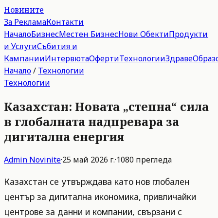
Новините
За Реклама
Контакти
Начало
Бизнес
Местен Бизнес
Нови Обекти
Продукти
и Услуги
Събития и
Кампании
Интервюта
Оферти
Технологии
Здраве
Образ
Начало
/
Технологии
Технологии
Казахстан: Новата „степна“ сила
в глобалната надпревара за
дигитална енергия
Admin
Novinite
·
25 май 2026 г.
·
1080
прегледа
Казахстан се утвърждава като нов глобален
център за дигитална икономика, привличайки
центрове за данни и компании, свързани с