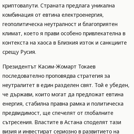
криптовалути. Страната предлага уникална
комбинация от евтина електроенергия,
геополитическа неутралност и благоприятен
климат, което я прави особено привлекателна в
контекста на хаоса в Близкия изток и санкциите
срещу Русия.
Президентът Касим-Жомарт Токаев
последователно проповядва стратегия за
неутралитет в един разделен свят. Той е убеден,
че държави, които могат да предложат евтина
енергия, стабилна правна рамка и политическа
предвидимост, ще спечелят от глобалните
сътресения. Властите в Астана споделят тази
визия и инвестират сериозно в развитието на