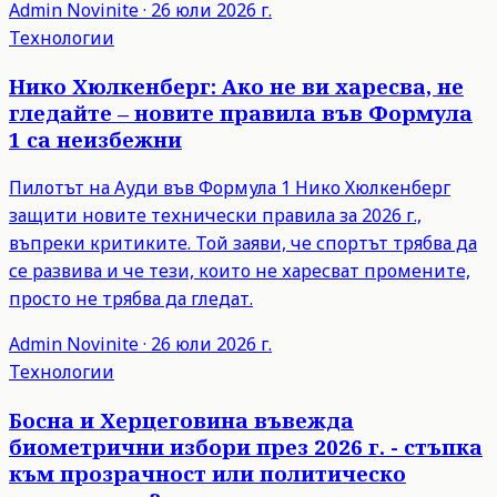
Admin
Novinite
·
26 юли 2026 г.
Технологии
Нико Хюлкенберг: Ако не ви харесва, не
гледайте – новите правила във Формула
1 са неизбежни
Пилотът на Ауди във Формула 1 Нико Хюлкенберг
защити новите технически правила за 2026 г.,
въпреки критиките. Той заяви, че спортът трябва да
се развива и че тези, които не харесват промените,
просто не трябва да гледат.
Admin
Novinite
·
26 юли 2026 г.
Технологии
Босна и Херцеговина въвежда
биометрични избори през 2026 г. - стъпка
към прозрачност или политическо