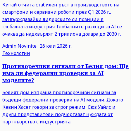
Китай отчита стабилен ръст в производството на
смартфони и сервизни роботи през Q1 2026 г.,
затвърждавайки лидерските си позиции в
глобалната индустрия. Глобалните разходи за AI се
очаква да надхвърлят 2 трилиона долара до 2030 г.
Admin
Novinite
·
26 юли 2026 г.
Технологии
Противоречиви сигнали от Белия дом: Ще
има ли федерални проверки за AI
моделите?
Белият дом изпраща противоречиви сигнали за
бъдещи федерални проверки на AI модели. Докато
Кевин Хасет говори за строг режим, Сюз Уайлс и
други представители подчертават нуждата от
партньорство с индустрията.