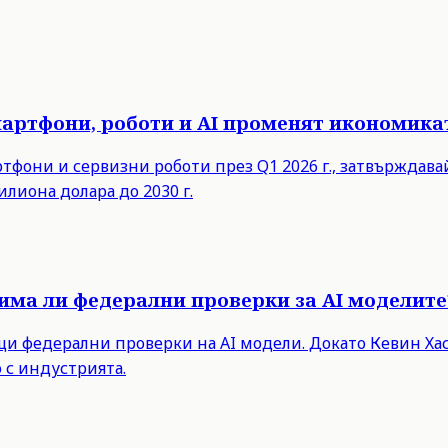
мартфони, роботи и AI променят икономика
ртфони и сервизни роботи през Q1 2026 г., затвърждав
илиона долара до 2030 г.
има ли федерални проверки за AI моделите
 федерални проверки на AI модели. Докато Кевин Хасе
 с индустрията.