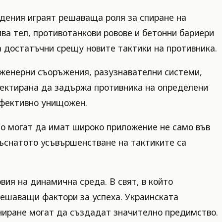
ждения играят решаваща роля за спиране на
ва тел, противотанкови ровове и бетонни бариери
а достатъчни срещу новите тактики на противника.
нженерни съоръжения, разузнавателни системи,
оектирана да задържа противника на определени
 ефективно унищожен.
то могат да имат широко приложение не само във
къснатото усъвършенстване на тактиките са
вия на динамична среда. В свят, в който
решаващи фактори за успеха. Украинската
аниране могат да създадат значително предимство.