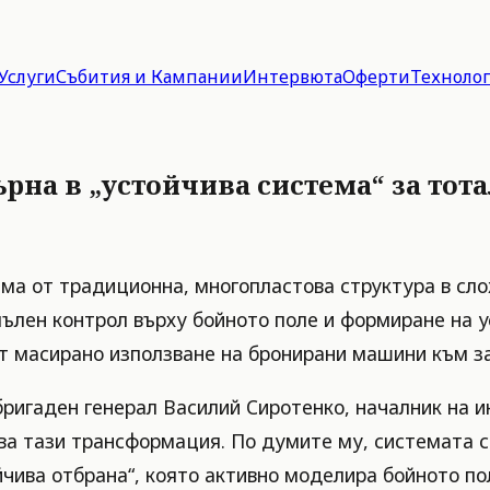
Услуги
Събития и Кампании
Интервюта
Оферти
Техноло
рна в „устойчива система“ за тот
ма от традиционна, многопластова структура в сл
пълен контрол върху бойното поле и формиране на у
 от масирано използване на бронирани машини към з
бригаден генерал Василий Сиротенко, началник на 
а тази трансформация. По думите му, системата се
йчива отбрана“, която активно моделира бойното по