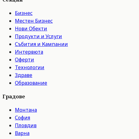
Бизнес
Местен Бизнес
Нови Обекти
Продукти и Услуги
Събития и Кампании
Интервюта
Оферти
Технологии
Здраве
Образование
Градове
Монтана
София
Пловдив
Варна