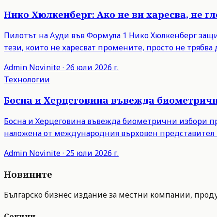
Нико Хюлкенберг: Ако не ви харесва, не г
Пилотът на Ауди във Формула 1 Нико Хюлкенберг защити
тези, които не харесват промените, просто не трябва д
Admin
Novinite
·
26 юли 2026 г.
Технологии
Босна и Херцеговина въвежда биометрични
Босна и Херцеговина въвежда биометрични избори пре
наложена от международния върховен представител 
Admin
Novinite
·
25 юли 2026 г.
Новините
Българско бизнес издание за местни компании, продук
Секции