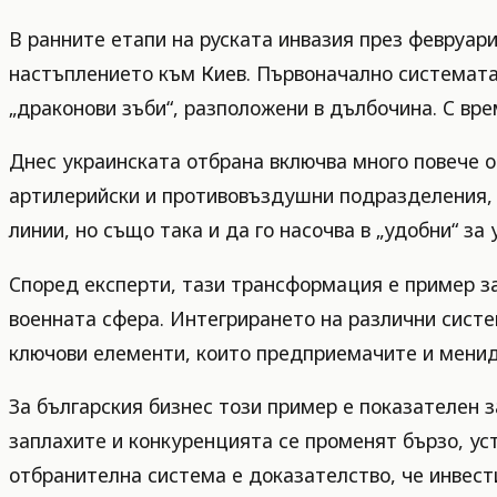
В ранните етапи на руската инвазия през февруар
настъплението към Киев. Първоначално системата 
„драконови зъби“, разположени в дълбочина. С вре
Днес украинската отбрана включва много повече о
артилерийски и противовъздушни подразделения, 
линии, но също така и да го насочва в „удобни“ 
Според експерти, тази трансформация е пример з
военната сфера. Интегрирането на различни систе
ключови елементи, които предприемачите и менид
За българския бизнес този пример е показателен з
заплахите и конкуренцията се променят бързо, ус
отбранителна система е доказателство, че инвест