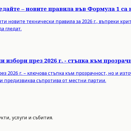
ледайте – новите правила във Формула 1 са
 новите технически правила за 2026 г., въпреки критик
а гледат.
 избори през 2026 г. - стъпка към прозра
з 2026 г. – ключова стъпка към прозрачност, но и из
и предизвиква съпротива от местни партии.
ти, услуги и събития.