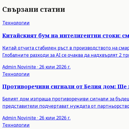
Свързани статии
Технологии
Китайският бум на интелигентни стоки: с
Китай отчита стабилен ръст в производството на сма
Глобалните разходи за AI се очаква да надхвърлят 2 тр
Admin
Novinite
·
26 юли 2026 г.
Технологии
Противоречиви сигнали от Белия дом: Ще 
Белият дом изпраща противоречиви сигнали за бъдещи
представители подчертават нуждата от партньорство
Admin
Novinite
·
26 юли 2026 г.
Технологии