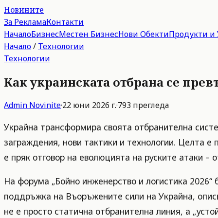
Новините
За Реклама
Контакти
Начало
Бизнес
Местен Бизнес
Нови Обекти
Продукти и 
Начало
/
Технологии
Технологии
Как украинската отбрана се превъ
Admin
Novinite
·
22 юни 2026 г.
·
793
прегледа
Украйна трансформира своята отбранителна систе
заграждения, нови тактики и технологии. Целта е 
е пряк отговор на еволюцията на руските атаки –
На форума „Бойно инженерство и логистика 2026“ 
поддръжка на Въоръжените сили на Украйна, описв
не е просто статична отбранителна линия, а „усто