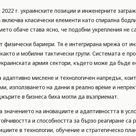
и 2022 г. украинските позиции и инженерните загра
включва класически елементи като спирална бодли
мето обаче става ясно, че подобни укрепления не с
т физически бариери. Тя е интегрирана мрежа от и
както и мобилни тактически групи. Системата е пр
за украинската армия сектори, където може да бъде
а адаптивно мислене и технологичен напредък, кои
ми, използването на данни в реално време и непре
жърите в бизнеса биха могли да възприемат.
а значението на иновациите и адаптивността в усло
тойчивостта и способността за бързо реагиране са 
ициите в технологии, обучение и стратегическо пл