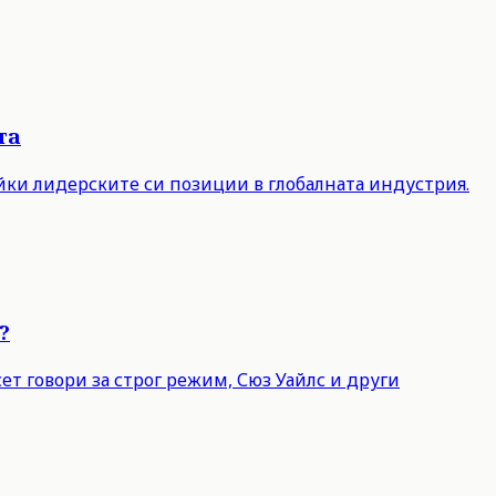
та
айки лидерските си позиции в глобалната индустрия.
?
т говори за строг режим, Сюз Уайлс и други