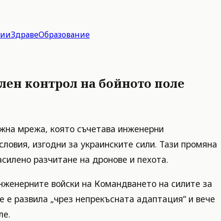
гии
Здраве
Образование
ален контрол на бойното поле
ожна мрежа, която съчетава инженерни
словия, изгодни за украинските сили. Тази промяна
асилено разчитане на дронове и пехота.
инженерните войски на Командването на силите за
 е развила „чрез непрекъсната адаптация“ и вече
ле.