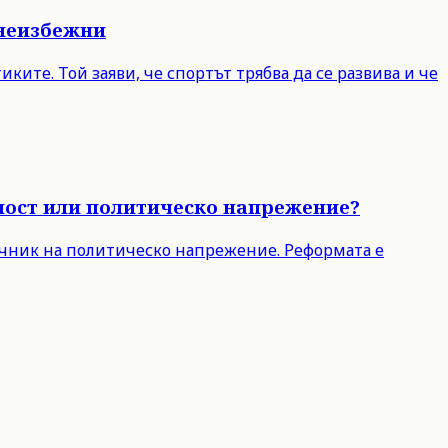
 неизбежни
ите. Той заяви, че спортът трябва да се развива и че
чност или политическо напрежение?
точник на политическо напрежение. Реформата е