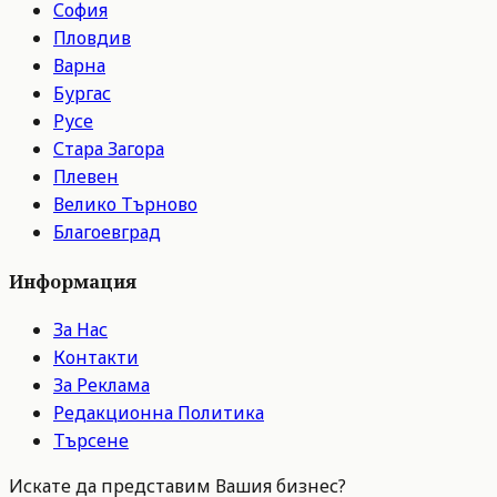
София
Пловдив
Варна
Бургас
Русе
Стара Загора
Плевен
Велико Търново
Благоевград
Информация
За Нас
Контакти
За Реклама
Редакционна Политика
Търсене
Искате да представим Вашия бизнес?