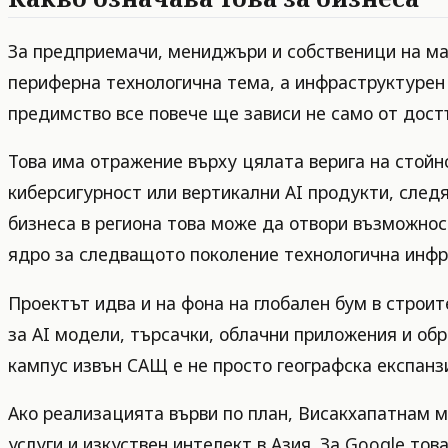
За предприемачи, мениджъри и собственици на малъ
периферна технологична тема, а инфраструктурен 
предимство все повече ще зависи не само от дост
Това има отражение върху цялата верига на стойн
киберсигурност или вертикални AI продукти, след
бизнеса в региона това може да отвори възможност
ядро за следващото поколение технологична инфр
Проектът идва и на фона на глобален бум в строи
за AI модели, търсачки, облачни приложения и обр
кампус извън САЩ е не просто географска експанзи
Ако реализацията върви по план, Висакхапатнам м
услуги и изкуствен интелект в Азия. За Google то