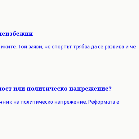
 неизбежни
ите. Той заяви, че спортът трябва да се развива и че
чност или политическо напрежение?
точник на политическо напрежение. Реформата е