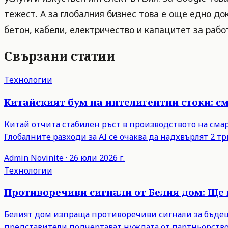
тежест. А за глобалния бизнес това е още едно до
бетон, кабели, електричество и капацитет за рабо
Свързани статии
Технологии
Китайският бум на интелигентни стоки: с
Китай отчита стабилен ръст в производството на сма
Глобалните разходи за AI се очаква да надхвърлят 2 тр
Admin
Novinite
·
26 юли 2026 г.
Технологии
Противоречиви сигнали от Белия дом: Ще 
Белият дом изпраща противоречиви сигнали за бъдещи
представители подчертават нуждата от партньорство