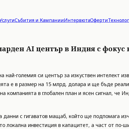
Услуги
Събития и Кампании
Интервюта
Оферти
Техноло
арден AI център в Индия с фокус 
а най-големия си център за изкуствен интелект из
а е в размер на 15 млрд. долара и ще бъде реализ
а компанията в глобален план и ясен сигнал, че Ин
а данни с гигаватов мащаб, който ще подпомага из
осто локална инвестиция в капацитет, а част от по-