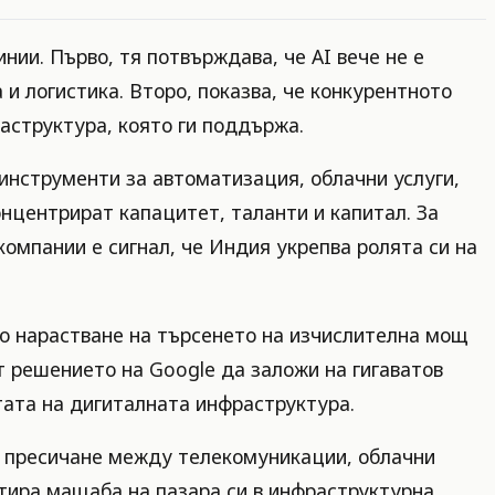
ии. Първо, тя потвърждава, че AI вече не е
и логистика. Второ, показва, че конкурентното
аструктура, която ги поддържа.
инструменти за автоматизация, облачни услуги,
нцентрират капацитет, таланти и капитал. За
компании е сигнал, че Индия укрепва ролята си на
то нарастване на търсенето на изчислителна мощ
т решението на Google да заложи на гигаватов
ртата на дигиталната инфраструктура.
на пресичане между телекомуникации, облачни
ертира мащаба на пазара си в инфраструктурна