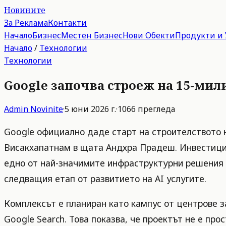
Новините
За Реклама
Контакти
Начало
Бизнес
Местен Бизнес
Нови Обекти
Продукти и 
Начало
/
Технологии
Технологии
Google започва строеж на 15-мили
Admin
Novinite
·
5 юни 2026 г.
·
1066
прегледа
Google официално даде старт на строителството н
Висакхапатнам в щата Андхра Прадеш. Инвестицият
едно от най-значимите инфраструктурни решения н
следващия етап от развитието на AI услугите.
Комплексът е планиран като кампус от центрове з
Google Search. Това показва, че проектът не е пр