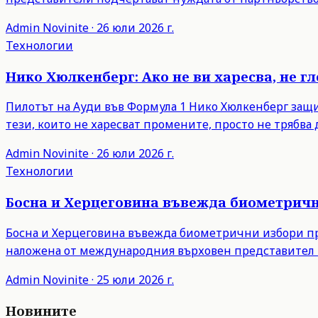
Admin
Novinite
·
26 юли 2026 г.
Технологии
Нико Хюлкенберг: Ако не ви харесва, не г
Пилотът на Ауди във Формула 1 Нико Хюлкенберг защити
тези, които не харесват промените, просто не трябва д
Admin
Novinite
·
26 юли 2026 г.
Технологии
Босна и Херцеговина въвежда биометрични
Босна и Херцеговина въвежда биометрични избори пре
наложена от международния върховен представител 
Admin
Novinite
·
25 юли 2026 г.
Новините