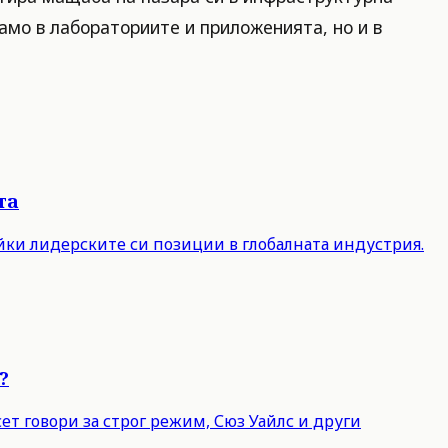
само в лабораториите и приложенията, но и в
та
айки лидерските си позиции в глобалната индустрия.
?
т говори за строг режим, Сюз Уайлс и други