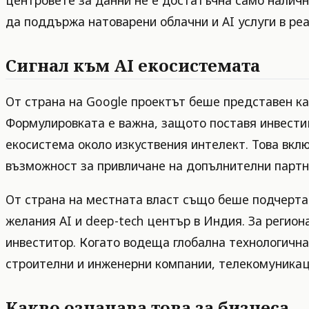
да поддържа натоварени облачни и AI услуги в ре
Сигнал към AI екосистемата
От страна на Google проектът беше представен к
Формулировката е важна, защото поставя инвестици
екосистема около изкуствения интелект. Това вк
възможност за привличане на допълнителни партнь
От страна на местната власт също беше подчертан
желания AI и deep-tech център в Индия. За регио
инвеститор. Когато водеща глобална технологична
строителни и инженерни компании, телекомуникац
Какво означава това за бизнеса