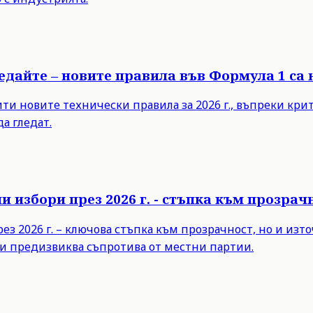
ледайте – новите правила във Формула 1 са
 новите технически правила за 2026 г., въпреки критик
а гледат.
 избори през 2026 г. - стъпка към прозра
з 2026 г. – ключова стъпка към прозрачност, но и из
и предизвиква съпротива от местни партии.