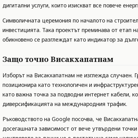
дигитални услуги, които изискват все повече енер
Символичната церемония по началото на строителст
инвестицията. Така проектът преминава от етап н
обикновено се разглеждат като индикатор за дълг
Защо точно Висакхапатнам
Изборът на Висакхапатнам не изглежда случаен. Г
позиционира като технологичен и инфраструктурен
като важна точка за подводни интернет кабели, ко
диверсификацията на международния трафик.
Ръководството на Google посочва, че Висакхапат
досегашната зависимост от вече утвърдени точки 
центровете за данни не е достатъчна само налич