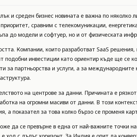
к и среден бизнес новината е важна по няколко лин
приоритет, сравним с телекомуникации, енергетика 
ъпа до модели и софтуер, но и от физическата инфр
остта. Компании, които разработват SaaS решения, 
ят подобни инвестиции като ориентир къде ще се ко
и за партньорства и услуги, а за международните 
аструктура.
телството на центрове за данни. Причината е рязко
аботка на огромни масиви от данни. В този контекс
я, а показател за това колко бързо се променя ка
оже да се превърне в една от най-важните точки 
ва е ход с дълъг хоризонт. За Индия е опит да конв