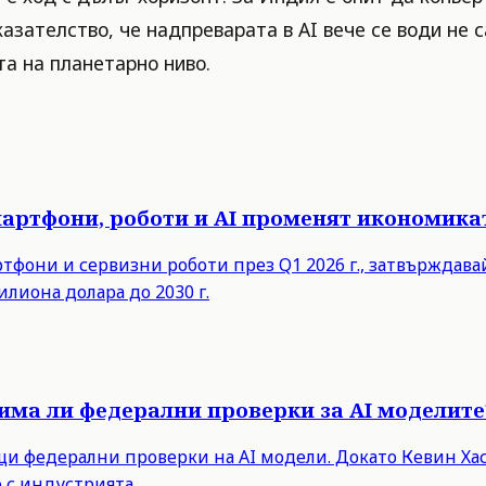
казателство, че надпреварата в AI вече се води не 
та на планетарно ниво.
мартфони, роботи и AI променят икономика
ртфони и сервизни роботи през Q1 2026 г., затвърждав
илиона долара до 2030 г.
има ли федерални проверки за AI моделите
 федерални проверки на AI модели. Докато Кевин Хасе
 с индустрията.