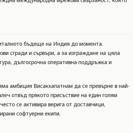
гиталното бъдеще на Индия до момента.
ови сгради и сървъри, а за изграждане на цяла
ктура, дългосрочна оперативна поддръжка и
ляма амбиция Висакхапатнам да се превърне в най-
алеч отвъд прякото присъствие на един голям
често се активира верига от доставчици,
ирани софтуерни екипи.