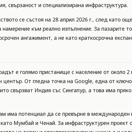
гия, свързаност и специализирана инфраструктура.
вото се състоя на 28 април 2026 г., след като още
а намерение към реално изпълнение. За пазарите т
осрочен ангажимент, а не като краткосрочна експан
радът е голямо пристанище с население от около 2
 център. От гледна точка на Google, една от ключо
ито свързват Индия със Сингапур, а това има пряко
нам има потенциал да се превърне в международен
като Мумбай и Ченай. За инфраструктурен проект о
ността на терен и електрозахранване; нужна е и н