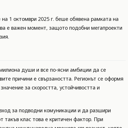
 на 1 октомври 2025 г. беше обявена рамката на
ова е важен момент, защото подобни мегапроекти
зия.
 милиона души и все по-ясни амбиции да се
вите причини е свързаността. Регионът се оформя
 значение за скоростта, устойчивостта и
 вход за подводни комуникации и да разшири
т такъв клас това е критичен фактор. При
адеждна международна мрежова свързаност, която