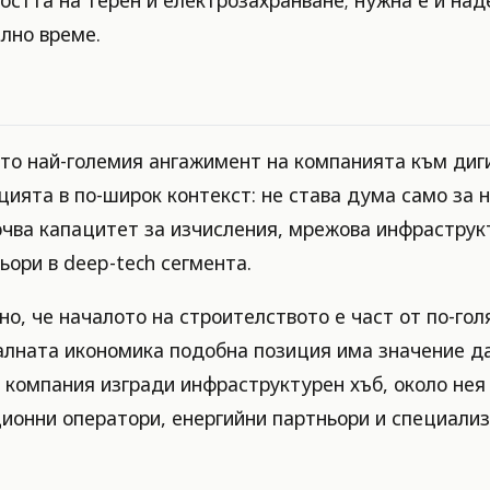
ално време.
ато най-големия ангажимент на компанията към ди
ята в по-широк контекст: не става дума само за н
лючва капацитет за изчисления, мрежова инфрастру
ори в deep-tech сегмента.
о, че началото на строителството е част от по-го
налната икономика подобна позиция има значение д
 компания изгради инфраструктурен хъб, около нея 
ионни оператори, енергийни партньори и специализ