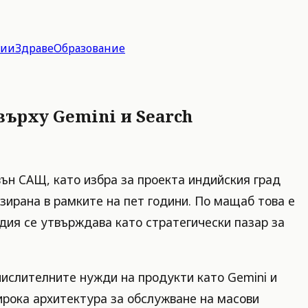
гии
Здраве
Образование
върху Gemini и Search
вън САЩ, като избра за проекта индийския град
ирана в рамките на пет години. По мащаб това е
дия се утвърждава като стратегически пазар за
числителните нужди на продукти като Gemini и
широка архитектура за обслужване на масови