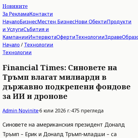
Новините
За Реклама
Контакти
Начало
Бизнес
Местен Бизнес
Нови Обекти
Продукти
и Услуги
Събития и
Кампании
Интервюта
Оферти
Технологии
Здраве
Образ
Начало
/
Технологии
Технологии
Financial Times: Синовете на
Тръмп влагат милиарди в
държавно подкрепени фондове
за ИИ и дронове
Admin
Novinite
·
6 юли 2026 г.
·
475
прегледа
Синовете на американския президент Доналд
Тръмп – Ерик и Доналд Тръмп-младши – са