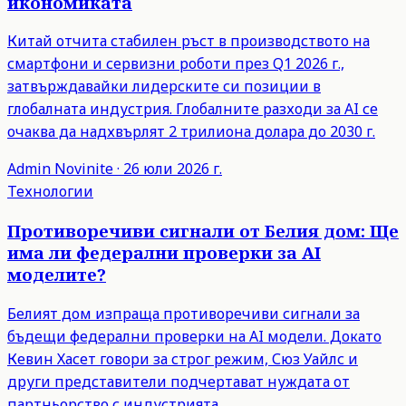
икономиката
Китай отчита стабилен ръст в производството на
смартфони и сервизни роботи през Q1 2026 г.,
затвърждавайки лидерските си позиции в
глобалната индустрия. Глобалните разходи за AI се
очаква да надхвърлят 2 трилиона долара до 2030 г.
Admin
Novinite
·
26 юли 2026 г.
Технологии
Противоречиви сигнали от Белия дом: Ще
има ли федерални проверки за AI
моделите?
Белият дом изпраща противоречиви сигнали за
бъдещи федерални проверки на AI модели. Докато
Кевин Хасет говори за строг режим, Сюз Уайлс и
други представители подчертават нуждата от
партньорство с индустрията.