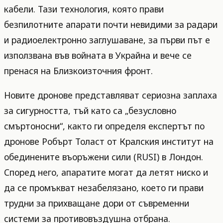
кабели. Тази технология, която прави
безпилотните апарати почти невидими за радари
и радиоелектронно заглушаване, за първи път е
използвана във войната в Украйна и вече се
пренася на Близкоизточния фронт.
Новите дронове представляват сериозна заплаха
за сигурността, тъй като са „безусловно
смъртоносни“, както ги определя експертът по
дронове Робърт Толаст от Кралския институт на
обединените въоръжени сили (RUSI) в Лондон.
Според него, апаратите могат да летят ниско и
да се промъкват незабелязано, което ги прави
трудни за прихващане дори от съвременни
системи за противовъздушна отбрана.