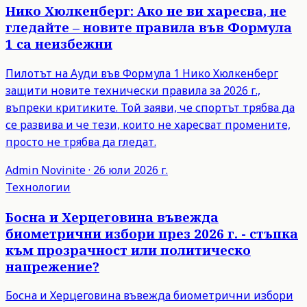
Нико Хюлкенберг: Ако не ви харесва, не
гледайте – новите правила във Формула
1 са неизбежни
Пилотът на Ауди във Формула 1 Нико Хюлкенберг
защити новите технически правила за 2026 г.,
въпреки критиките. Той заяви, че спортът трябва да
се развива и че тези, които не харесват промените,
просто не трябва да гледат.
Admin
Novinite
·
26 юли 2026 г.
Технологии
Босна и Херцеговина въвежда
биометрични избори през 2026 г. - стъпка
към прозрачност или политическо
напрежение?
Босна и Херцеговина въвежда биометрични избори