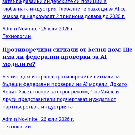
затвърждавайки лидерските си позиции в
глобалната индустрия. Глобалните разходи за AI се
очаква да надхвърлят 2 трилиона долара до 2030 г.
Admin
Novinite
·
26 юли 2026 г.
Технологии
Противоречиви сигнали от Белия дом: Ще
има ли федерални проверки за AI
моделите?
Белият дом изпраща противоречиви сигнали за
бъдещи федерални проверки на AI модели. Докато
Кевин Хасет говори за строг режим, Сюз Уайлс и
други представители подчертават нуждата от
партньорство с индустрията.
Admin
Novinite
·
26 юли 2026 г.
Технологии