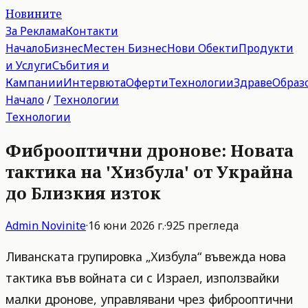
Новините
За Реклама
Контакти
Начало
Бизнес
Местен Бизнес
Нови Обекти
Продукти
и Услуги
Събития и
Кампании
Интервюта
Оферти
Технологии
Здраве
Образ
Начало
/
Технологии
Технологии
Фиброоптични дронове: Новата
тактика на 'Хизбула' от Украйна
до Близкия изток
Admin
Novinite
·
16 юни 2026 г.
·
925
прегледа
Ливанската групировка „Хизбула“ въвежда нова
тактика във войната си с Израел, използвайки
малки дронове, управлявани чрез фиброоптични