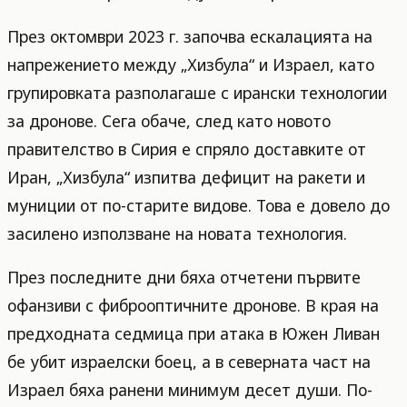
През октомври 2023 г. започва ескалацията на
напрежението между „Хизбула“ и Израел, като
групировката разполагаше с ирански технологии
за дронове. Сега обаче, след като новото
правителство в Сирия е спряло доставките от
Иран, „Хизбула“ изпитва дефицит на ракети и
муниции от по-старите видове. Това е довело до
засилено използване на новата технология.
През последните дни бяха отчетени първите
офанзиви с фиброоптичните дронове. В края на
предходната седмица при атака в Южен Ливан
бе убит израелски боец, а в северната част на
Израел бяха ранени минимум десет души. По-