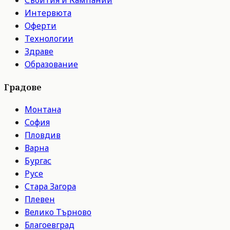
Събития и Кампании
Интервюта
Оферти
Технологии
Здраве
Образование
Градове
Монтана
София
Пловдив
Варна
Бургас
Русе
Стара Загора
Плевен
Велико Търново
Благоевград