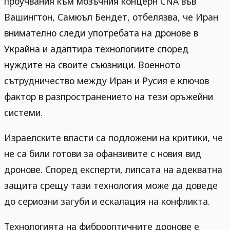
проучвания към мозъчния концерн CNA във
Вашингтон, Самюъл Бендет, отбелязва, че Иран
внимателно следи употребата на дронове в
Украйна и адаптира технологиите според
нуждите на своите съюзници. Военното
сътрудничество между Иран и Русия е ключов
фактор в разпространението на тези оръжейни
системи.
Израелските власти са подложени на критики, че
не са били готови за офанзивите с новия вид
дронове. Според експерти, липсата на адекватна
защита срещу тази технология може да доведе
до сериозни загуби и ескалация на конфликта.
Технологията на фиброоптичните дронове е