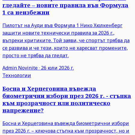
гледайте – новите правила във Формула
1 са неизбежни
Пилотът на Ауди във Формула 1 Нико Хюлкенберг
защити новите технически правила за 2026 г.,
въпреки критиките. Той заяви, че спортът трябва да
се развива и че тези, които не харесват промените,
просто не трябва да гледат.
Admin
Novinite
·
26 юли 2026 г.
Технологии
Босна и Херцеговина въвежда
биометрични избори през 2026 г. - стъпка
към прозрачност или политическо
напрежение?
Босна и Херцеговина въвежда биометрични избори
през 2026 г. – ключова стъпка към прозрачност, но и