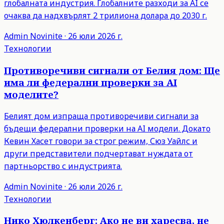
глобалната индустрия. Глобалните разходи за AI се
очаква да надхвърлят 2 трилиона долара до 2030 г.
Admin
Novinite
·
26 юли 2026 г.
Технологии
Противоречиви сигнали от Белия дом: Ще
има ли федерални проверки за AI
моделите?
Белият дом изпраща противоречиви сигнали за
бъдещи федерални проверки на AI модели. Докато
Кевин Хасет говори за строг режим, Сюз Уайлс и
други представители подчертават нуждата от
партньорство с индустрията.
Admin
Novinite
·
26 юли 2026 г.
Технологии
Нико Хюлкенберг: Ако не ви харесва, не