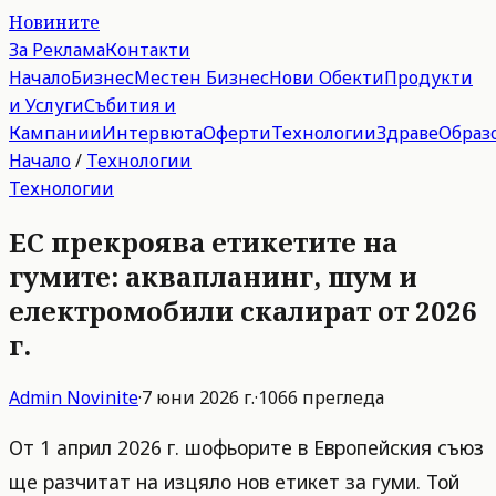
Новините
За Реклама
Контакти
Начало
Бизнес
Местен Бизнес
Нови Обекти
Продукти
и Услуги
Събития и
Кампании
Интервюта
Оферти
Технологии
Здраве
Образ
Начало
/
Технологии
Технологии
ЕС прекроява етикетите на
гумите: аквапланинг, шум и
електромобили скалират от 2026
г.
Admin
Novinite
·
7 юни 2026 г.
·
1066
прегледа
От 1 април 2026 г. шофьорите в Европейския съюз
ще разчитат на изцяло нов етикет за гуми. Той