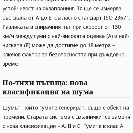
устойчивост на аквапланинг. Тя ще се измерва
със скала от A до E, съгласно стандарт ISO 23671.
Разликата в спирачния път при скорост от 130
км/ч между гуми с най-високата оценка (A) и най-
ниската (E) може да достигне до 18 метра –
ключов фактор за безопасността при дъждовно
време.
По-тихи пътища: нова
класификация на шума
Шумът, който гумите генерират, също е обект на
промени. Старата система с „вълнички“ се заменя
с нова класификация – A, B и C. Гумите в клас A