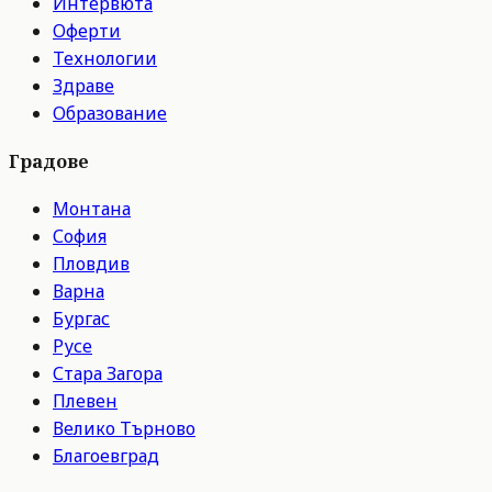
Интервюта
Оферти
Технологии
Здраве
Образование
Градове
Монтана
София
Пловдив
Варна
Бургас
Русе
Стара Загора
Плевен
Велико Търново
Благоевград