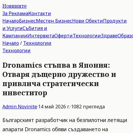
Новините
За Реклама
Контакти
Начало
Бизнес
Местен Бизнес
Нови Обекти
Продукти
и Услуги
Събития и
Кампании
Интервюта
Оферти
Технологии
Здраве
Образ
Начало
/
Технологии
Технологии
Dronamics стъпва в Япония:
Отваря дъщерно дружество и
привлича стратегически
инвеститор
Admin
Novinite
·
14 май 2026 г.
·
1082
прегледа
Българският разработчик на безпилотни летящи
апарати Dronamics обяви създаването на