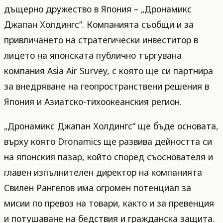
дъщерно дружество в Япония – „Дронамикс
Джапан Холдингс“. Компанията съобщи и за
привличането на стратегически инвеститор в
лицето на японската публично търгувана
компания Asia Air Survey, с която ще си партнира
за внедряване на геопространствени решения в
Япония и Азиатско-тихоокеанския регион.
„Дронамикс Джапан Холдингс“ ще бъде основата,
върху която Dronamics ще развива дейността си
на японския пазар, който според съоснователя и
главен изпълнителен директор на компанията
Свилен Рангелов има огромен потенциал за
мисии по превоз на товари, както и за превенция
и потушаване на бедствия и гражданска защита.