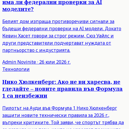
има ли федерални проверки за AI
моделите?
Белият дом изпраща противоречиви сигнали за
бъдещи федерални проверки на AI модели. Докато
Кевин Хасет говори за строг режим, Сюз Уайлс и
други представители подчертават нуждата от
партньорство с индустрията.
Admin
Novinite
·
26 юли 2026 г.
Технологии
Нико Хюлкенберг: Ако не ви харесва, не
гледайте – новите правила във Формула
1 са неизбежни
Пилотът на Ауди във Формула 1 Нико Хюлкенберг
защити новите технически правила за 2026 г.,
въпреки критиките. Той заяви, че спортът трябва да