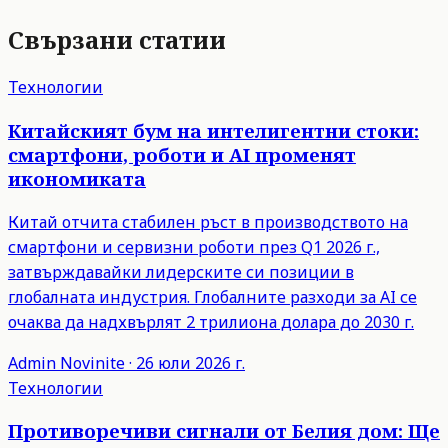
Свързани статии
Технологии
Китайският бум на интелигентни стоки:
смартфони, роботи и AI променят
икономиката
Китай отчита стабилен ръст в производството на
смартфони и сервизни роботи през Q1 2026 г.,
затвърждавайки лидерските си позиции в
глобалната индустрия. Глобалните разходи за AI се
очаква да надхвърлят 2 трилиона долара до 2030 г.
Admin
Novinite
·
26 юли 2026 г.
Технологии
Противоречиви сигнали от Белия дом: Ще