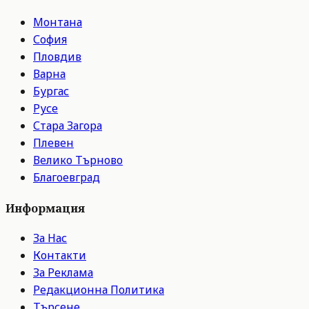
Монтана
София
Пловдив
Варна
Бургас
Русе
Стара Загора
Плевен
Велико Търново
Благоевград
Информация
За Нас
Контакти
За Реклама
Редакционна Политика
Търсене