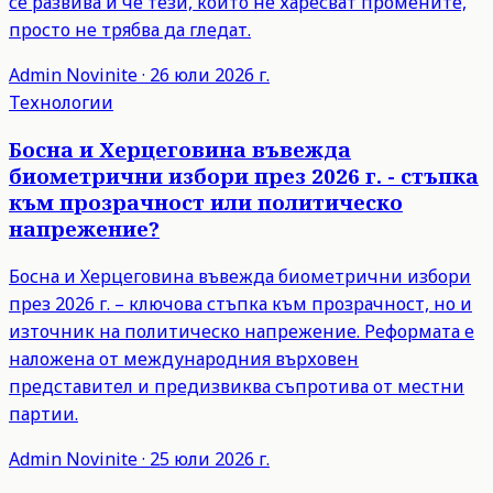
се развива и че тези, които не харесват промените,
просто не трябва да гледат.
Admin
Novinite
·
26 юли 2026 г.
Технологии
Босна и Херцеговина въвежда
биометрични избори през 2026 г. - стъпка
към прозрачност или политическо
напрежение?
Босна и Херцеговина въвежда биометрични избори
през 2026 г. – ключова стъпка към прозрачност, но и
източник на политическо напрежение. Реформата е
наложена от международния върховен
представител и предизвиква съпротива от местни
партии.
Admin
Novinite
·
25 юли 2026 г.