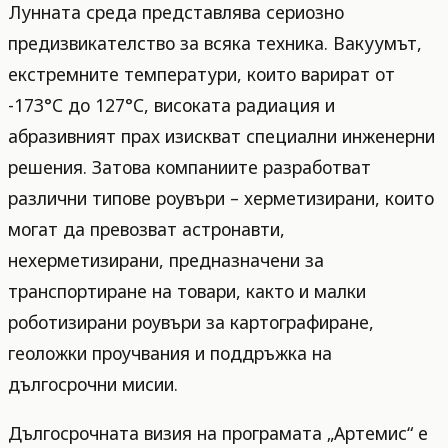
Лунната среда представлява сериозно
предизвикателство за всяка техника. Вакуумът,
екстремните температури, които варират от
-173°C до 127°C, високата радиация и
абразивният прах изискват специални инженерни
решения. Затова компаниите разработват
различни типове роувъри – херметизирани, които
могат да превозват астронавти,
нехерметизирани, предназначени за
транспортиране на товари, както и малки
роботизирани роувъри за картографиране,
геоложки проучвания и поддръжка на
дългосрочни мисии.
Дългосрочната визия на програмата „Артемис“ е