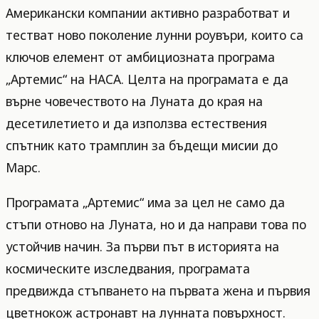
Американски компании активно разработват и
тестват ново поколение лунни роувъри, които са
ключов елемент от амбициозната програма
„Артемис“ на НАСА. Целта на програмата е да
върне човечеството на Луната до края на
десетилетието и да използва естествения
спътник като трамплин за бъдещи мисии до
Марс.
Програмата „Артемис“ има за цел не само да
стъпи отново на Луната, но и да направи това по
устойчив начин. За първи път в историята на
космическите изследвания, програмата
предвижда стъпването на първата жена и първия
цветнокож астронавт на лунната повърхност.