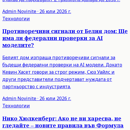
Admin
Novinite
·
26 юли 2026 г.
Технологии
Противоречиви сигнали от Белия дом: Ще
има ли федерални проверки за AI
моделите?
Белият дом изпраща противоречиви сигнали за
бъдещи федерални проверки на AI модели. Докато
Кевин Хасет говори за строг режим, Сюз Уайлс и
други представители подчертават нуждата от
партньорство с индустрията.
Admin
Novinite
·
26 юли 2026 г.
Технологии
Нико Хюлкенберг: Ако не ви харесва, не
гледайте – новите правила във Формула