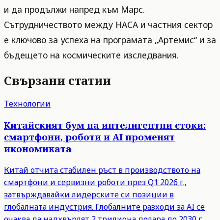
и да продължи напред към Марс.
Сътрудничеството между НАСА и частния сектор
е ключово за успеха на програмата „Артемис“ и за
бъдещето на космическите изследвания.
Свързани статии
Технологии
Китайският бум на интелигентни стоки:
смартфони, роботи и AI променят
икономиката
Китай отчита стабилен ръст в производството на
смартфони и сервизни роботи през Q1 2026 г.,
затвърждавайки лидерските си позиции в
глобалната индустрия. Глобалните разходи за AI се
очаква да надхвърлят 2 трилиона долара до 2030 г.