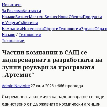
Новините
За Реклама
Контакти
Начало
Бизнес
Местен Бизнес
Нови Обекти
Продукти
и Услуги
Събития и
Кампании
Интервюта
Оферти
Технологии
Здраве
Образ
Начало
/
Технологии
Технологии
Частни компании в САЩ се
надпреварват в разработката на
лунни роувъри за програмата
„Артемис“
Admin
Novinite
·
27 юни 2026 г.
·
666
прегледа
Съвременната космическа надпревара не се води
единствено от държавните космически агенции.