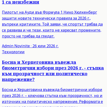
1 са неизбежни
Пилотът на Ауди във Формула 1 Нико Хюлкенберг
защити новите технически правила за 2026 г.,
въпреки критиките. Той заяви, че спортът трябва да
се развива и че тези, които не харесват промените,
просто не трябва да гледат.
Admin
Novinite
·
26 юли 2026 г.
Технологии
Босна и Херцеговина въвежда
биометрични избори през 2026 г. - стъпка
към прозрачност или политическо
напрежение?
Босна и Херцеговина въвежда биометрични избори
през 2026 г. – ключова стъпка към прозрачност, но и
източник на политическо напрежение. Реформата е