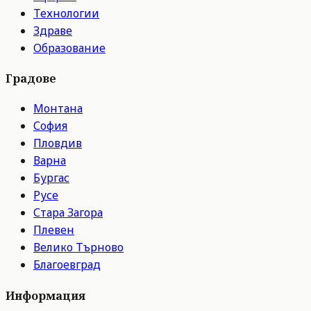
Технологии
Здраве
Образование
Градове
Монтана
София
Пловдив
Варна
Бургас
Русе
Стара Загора
Плевен
Велико Търново
Благоевград
Информация