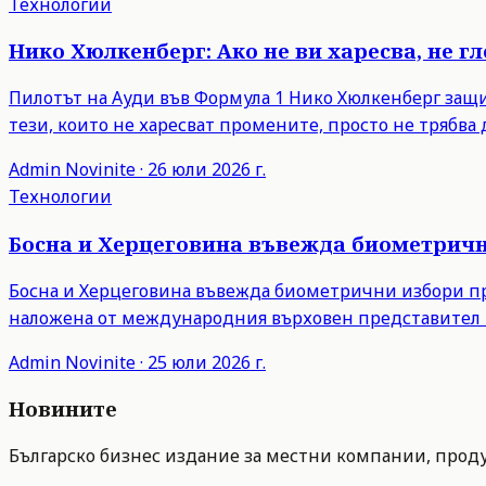
Технологии
Нико Хюлкенберг: Ако не ви харесва, не г
Пилотът на Ауди във Формула 1 Нико Хюлкенберг защити
тези, които не харесват промените, просто не трябва д
Admin
Novinite
·
26 юли 2026 г.
Технологии
Босна и Херцеговина въвежда биометрични
Босна и Херцеговина въвежда биометрични избори пре
наложена от международния върховен представител 
Admin
Novinite
·
25 юли 2026 г.
Новините
Българско бизнес издание за местни компании, продук