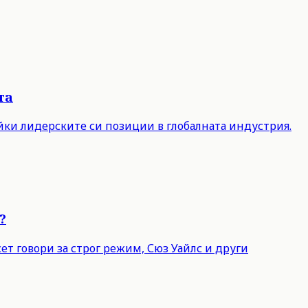
та
айки лидерските си позиции в глобалната индустрия.
?
т говори за строг режим, Сюз Уайлс и други