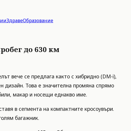
гии
Здраве
Образование
робег до 630 км
лът вече се предлага както с хибридно (DM-i),
ен дизайн. Това е значителна промяна спрямо
или, макар и носещи еднакво име.
ставя в сегмента на компактните кросоувъри.
голям багажник.