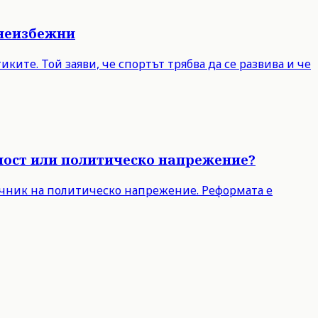
 неизбежни
ите. Той заяви, че спортът трябва да се развива и че
чност или политическо напрежение?
точник на политическо напрежение. Реформата е