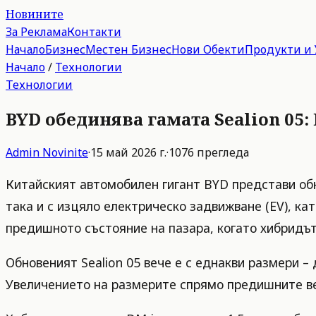
Новините
За Реклама
Контакти
Начало
Бизнес
Местен Бизнес
Нови Обекти
Продукти и 
Начало
/
Технологии
Технологии
BYD обединява гамата Sealion 05:
Admin
Novinite
·
15 май 2026 г.
·
1076
прегледа
Китайският автомобилен гигант BYD представи обно
така и с изцяло електрическо задвижване (EV), ка
предишното състояние на пазара, когато хибридът
Обновеният Sealion 05 вече е с еднакви размери –
Увеличението на размерите спрямо предишните вер