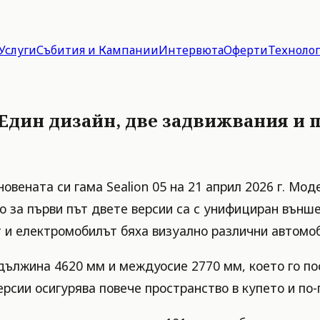
Услуги
Събития и Кампании
Интервюта
Оферти
Техноло
 Един дизайн, две задвижвания и п
вената си гама Sealion 05 на 21 април 2026 г. Моде
то за първи път двете версии са с унифициран външ
 и електромобилът бяха визуално различни автомоб
 дължина 4620 мм и междуосие 2770 мм, което го по
сии осигурява повече пространство в купето и по-