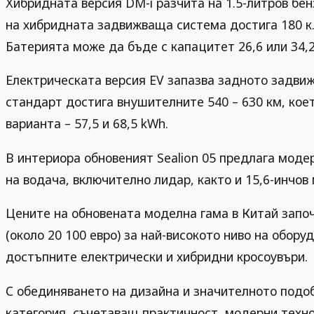
Хибридната версия DM-i разчита на 1.5-литров бен
на хибридната задвижваща система достига 180 к.
Батерията може да бъде с капацитет 26,6 или 34,2
Електрическата версия EV запазва задното задвиж
стандарт достига внушителните 540 – 630 км, кое
варианта – 57,5 и 68,5 kWh.
В интериора обновеният Sealion 05 предлага модер
на водача, включително лидар, както и 15,6-инчо
Цените на обновената моделна гама в Китай започв
(около 20 100 евро) за най-високото ниво на обору
достъпните електрически и хибридни кросоувъри.
С обединяването на дизайна и значителното подоб
категория, съчетаващ практичност, модерни техно