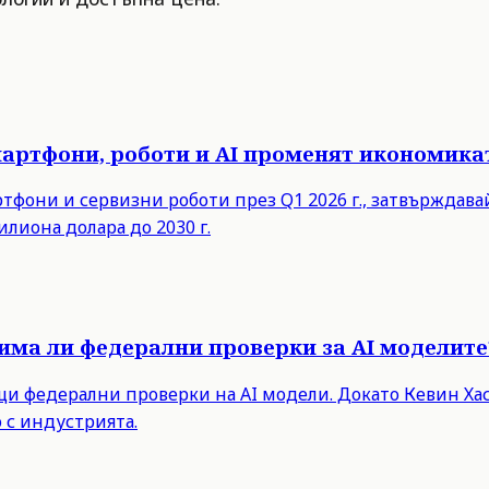
мартфони, роботи и AI променят икономика
ртфони и сервизни роботи през Q1 2026 г., затвърждав
илиона долара до 2030 г.
има ли федерални проверки за AI моделите
 федерални проверки на AI модели. Докато Кевин Хасе
 с индустрията.