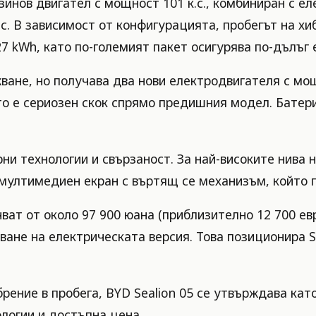
зинов двигател с мощност 101 к.с., комбиниран с 
с. В зависимост от конфигурацията, пробегът на хи
7 kWh, като по-големият пакет осигурява по-дълъг 
ване, но получава два нови електродвигателя с мощ
то е сериозен скок спрямо предишния модел. Батери
ни технологии и свързаност. За най-високите нива 
в мултимедиен екран с въртящ се механизъм, който 
ат от около 97 900 юана (приблизително 12 700 евр
дване на електрическата версия. Това позиционира 
рение в пробега, BYD Sealion 05 се утвърждава кат
логии и достъпна цена.