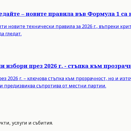
ледайте – новите правила във Формула 1 са
 новите технически правила за 2026 г., въпреки критик
а гледат.
 избори през 2026 г. - стъпка към прозра
з 2026 г. – ключова стъпка към прозрачност, но и из
и предизвиква съпротива от местни партии.
ти, услуги и събития.