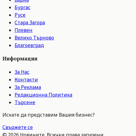
Бургас
Русе
Стара Загора
Плевен
Велико Търново
Благоевград
Информация
За Нас
Контакти
За Реклама
Редакционна Политика
Търсене
Искате да представим Вашия бизнес?
Свържете се
©
2026
Новините. Всички права запазени.