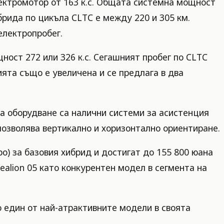
електромотор от 163 к.с. Общата системна мощност
брида по цикъла CLTC е между 220 и 305 км.
електропробег.
ност 272 или 326 к.с. Сегашният пробег по CLTC
ята също е увеличена и се предлага в два
на оборудване са налични системи за асистенция
позволява вертикално и хоризонтално ориентиране.
о) за базовия хибрид и достигат до 155 800 юана
Sealion 05 като конкурентен модел в сегмента на
о един от най-атрактивните модели в своята