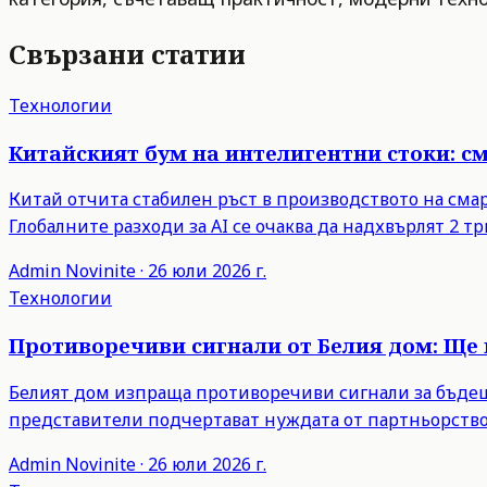
Свързани статии
Технологии
Китайският бум на интелигентни стоки: с
Китай отчита стабилен ръст в производството на сма
Глобалните разходи за AI се очаква да надхвърлят 2 тр
Admin
Novinite
·
26 юли 2026 г.
Технологии
Противоречиви сигнали от Белия дом: Ще 
Белият дом изпраща противоречиви сигнали за бъдещи
представители подчертават нуждата от партньорство
Admin
Novinite
·
26 юли 2026 г.