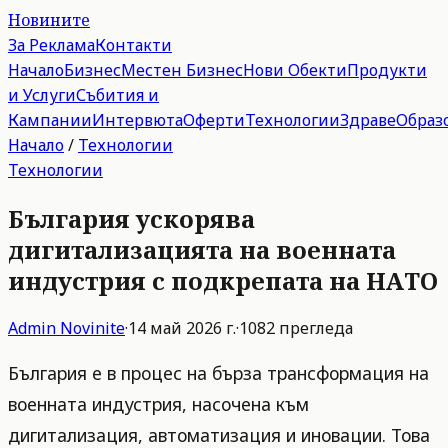
Новините
За Реклама
Контакти
Начало
Бизнес
Местен Бизнес
Нови Обекти
Продукти
и Услуги
Събития и
Кампании
Интервюта
Оферти
Технологии
Здраве
Образ
Начало
/
Технологии
Технологии
България ускорява
дигитализацията на военната
индустрия с подкрепата на НАТО
Admin
Novinite
·
14 май 2026 г.
·
1082
прегледа
България е в процес на бърза трансформация на
военната индустрия, насочена към
дигитализация, автоматизация и иновации. Това