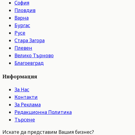
София
Пловдив
Варна
Бургас
Русе
Стара Загора
Плевен
Велико Търново
Благоевград
Информация
За Нас
Контакти
За Реклама
Редакционна Политика
Търсене
Искате да представим Вашия бизнес?