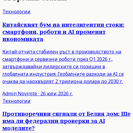
Технологии
Китайският бум на интелигентни стоки:
смартфони, роботи и AI променят
икономиката
Китай отчита стабилен ръст в производството на
смартфони и сервизни роботи през Q1 2026 г.,
затвърждавайки лидерските си позиции в
глобалната индустрия. Глобалните разходи за AI се
очаква да надхвърлят 2 трилиона долара до 2030 г.
Admin
Novinite
·
26 юли 2026 г.
Технологии
Противоречиви сигнали от Белия дом: Ще
има ли федерални проверки за AI
моделите?