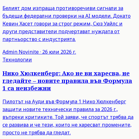
Белият дом изпраща противоречиви сигнали за
бъдещи федерални проверки на AI модели. Докато
Кевин Хасет говори за строг режим, Сюз Уайлс и
други представители подчертават нуждата от
партньорство с индустрията.
Admin
Novinite
·
26 юли 2026 г.
Технологии
Нико Хюлкенберг: Ако не ви харесва, не
гледайте – новите правила във Формула
1 са неизбежни
Пилотът на Ауди във Формула 1 Нико Хюлкенберг
защити новите технически правила за 2026 г.,
въпреки критиките. Той заяви, че спортът трябва да
се развива и че тези, които не харесват промените,
просто не трябва да гледат.