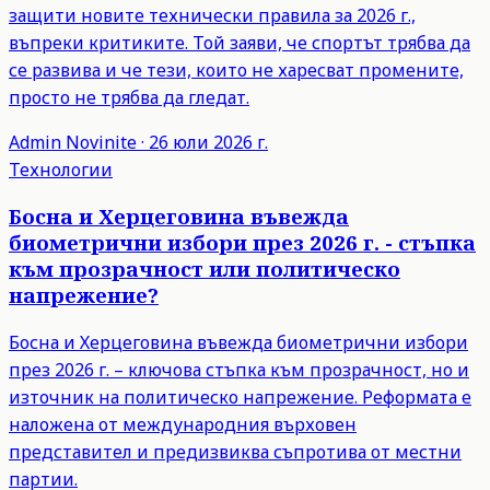
защити новите технически правила за 2026 г.,
въпреки критиките. Той заяви, че спортът трябва да
се развива и че тези, които не харесват промените,
просто не трябва да гледат.
Admin
Novinite
·
26 юли 2026 г.
Технологии
Босна и Херцеговина въвежда
биометрични избори през 2026 г. - стъпка
към прозрачност или политическо
напрежение?
Босна и Херцеговина въвежда биометрични избори
през 2026 г. – ключова стъпка към прозрачност, но и
източник на политическо напрежение. Реформата е
наложена от международния върховен
представител и предизвиква съпротива от местни
партии.