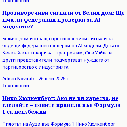
Технологии
Противоречиви сигнали от Белия дом: Ще
има ли федерални проверки за AI
моделите?
Белият дом изпраща противоречиви сигнали за
бъдещи федерални проверки на AI модели. Докато
Кевин Хасет говори за строг режим, Сюз Уайлс и
други представители подчертават нуждата от
партньорство с индустрията.
Admin
Novinite
·
26 юли 2026 г.
Технологии
Нико Хюлкенберг: Ако не ви харесва, не
гледайте – новите правила във Формула
1 са неизбежни
Пилотът на Ауди във Формула 1 Нико Хюлкенберг