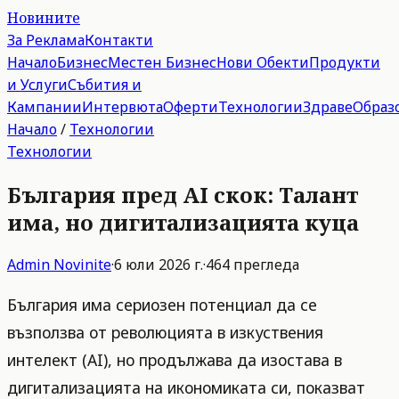
Новините
За Реклама
Контакти
Начало
Бизнес
Местен Бизнес
Нови Обекти
Продукти
и Услуги
Събития и
Кампании
Интервюта
Оферти
Технологии
Здраве
Образ
Начало
/
Технологии
Технологии
България пред AI скок: Талант
има, но дигитализацията куца
Admin
Novinite
·
6 юли 2026 г.
·
464
прегледа
България има сериозен потенциал да се
възползва от революцията в изкуствения
интелект (AI), но продължава да изостава в
дигитализацията на икономиката си, показват