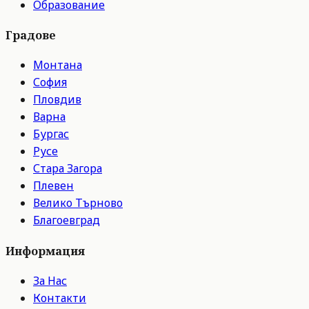
Образование
Градове
Монтана
София
Пловдив
Варна
Бургас
Русе
Стара Загора
Плевен
Велико Търново
Благоевград
Информация
За Нас
Контакти