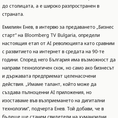
до столицата, а е широко разпространен в
страната.
Емилиян Енев, в интервю за предаването „Бизнес
старт“ на Bloomberg TV Bulgaria, определи
настоящия етап от AI революцията като сравним
с развитието на интернет в средата на 90-те
години. Според него България има възможност да
направи технологичен скок, но само ако бизнесът
и държавата предприемат целенасочени
действия. „Имаме талант, който може да
създава пълноценни AI приложения, но
изоставаме във възприемането на дигитални
технологии“, подчерта Енев. Той добави, че в
бъдеще ще станем свидетели на хуманоидни