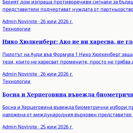
Белият дом изпраща противоречиви сигнали за бъдещи
представители подчертават нуждата от партньорство
Admin
Novinite
·
26 юли 2026 г.
Технологии
Нико Хюлкенберг: Ако не ви харесва, не г
Пилотът на Ауди във Формула 1 Нико Хюлкенберг защити
тези, които не харесват промените, просто не трябва д
Admin
Novinite
·
26 юли 2026 г.
Технологии
Босна и Херцеговина въвежда биометрични
Босна и Херцеговина въвежда биометрични избори пре
наложена от международния върховен представител 
Admin
Novinite
·
25 юли 2026 г.