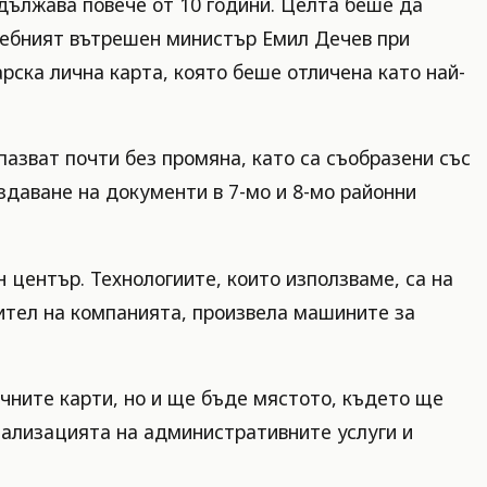
одължава повече от 10 години. Целта беше да
жебният вътрешен министър Емил Дечев при
арска лична карта, която беше отличена като най-
азват почти без промяна, като са съобразени със
здаване на документи в 7-мо и 8-мо районни
н център. Технологиите, които използваме, са на
ител на компанията, произвела машините за
чните карти, но и ще бъде мястото, където ще
тализацията на административните услуги и