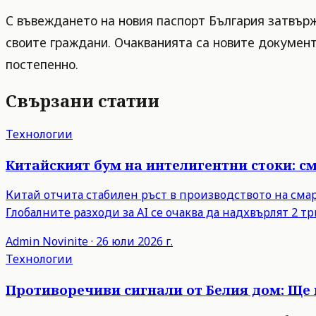
С въвеждането на новия паспорт България затвърж
своите граждани. Очакванията са новите докумен
постепенно.
Свързани статии
Технологии
Китайският бум на интелигентни стоки: с
Китай отчита стабилен ръст в производството на сма
Глобалните разходи за AI се очаква да надхвърлят 2 тр
Admin
Novinite
·
26 юли 2026 г.
Технологии
Противоречиви сигнали от Белия дом: Ще 