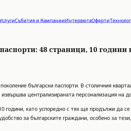
Услуги
Събития и Кампании
Интервюта
Оферти
Техноло
паспорти: 48 страници, 10 години
 поколение български паспорти. В столичния кварт
е извършва централизираната персонализация на д
10 години, като успоредно с тях ще продължи да се
добство за българските граждани, особено за тези,