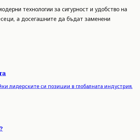
одерни технологии за сигурност и удобство на
есеци, а досегашните да бъдат заменени
та
айки лидерските си позиции в глобалната индустрия.
?