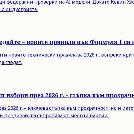
 федерални проверки на AI модели. Докато Кевин Хасе
 с индустрията.
ледайте – новите правила във Формула 1 са
 новите технически правила за 2026 г., въпреки критик
а гледат.
 избори през 2026 г. - стъпка към прозра
з 2026 г. – ключова стъпка към прозрачност, но и из
и предизвиква съпротива от местни партии.