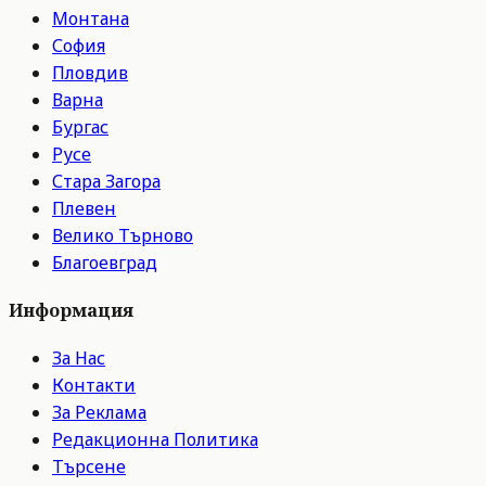
Монтана
София
Пловдив
Варна
Бургас
Русе
Стара Загора
Плевен
Велико Търново
Благоевград
Информация
За Нас
Контакти
За Реклама
Редакционна Политика
Търсене