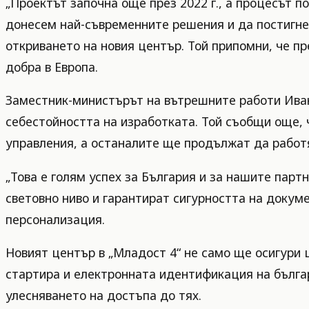
„Проектът започна още през 2022 г., а процесът п
донесем най-съвременните решения и да постигн
откриването на новия център. Той припомни, че пр
добра в Европа.
Заместник-министърът на вътрешните работи Иван 
себестойността на изработката. Той съобщи още, 
управления, а останалите ще продължат да работя
„Това е голям успех за България и за нашите парт
световно ниво и гарантират сигурността на доку
персонализация.
Новият център в „Младост 4“ не само ще осигури 
стартира и електронната идентификация на бълга
улесняването на достъпа до тях.