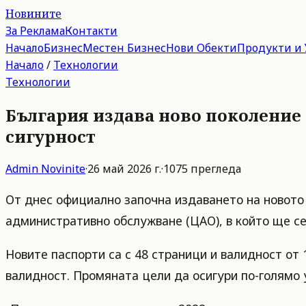
Новините
За Реклама
Контакти
Начало
Бизнес
Местен Бизнес
Нови Обекти
Продукти и 
Начало
/
Технологии
Технологии
България издава ново поколение 
сигурност
Admin
Novinite
·
26 май 2026 г.
·
1075
прегледа
От днес официално започна издаването на новото
административно обслужване (ЦАО), в който ще с
Новите паспорти са с 48 страници и валидност от 
валидност. Промяната цели да осигури по-голямо у