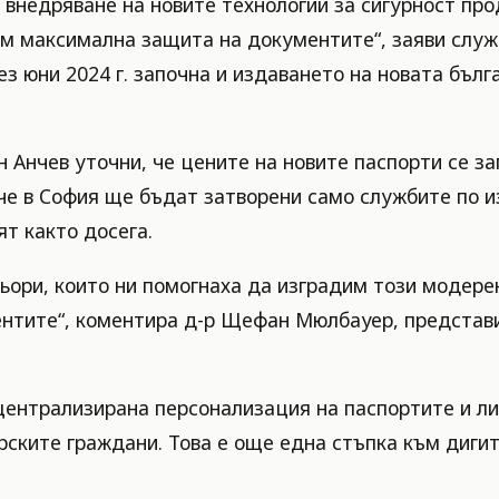
о внедряване на новите технологии за сигурност пр
ем максимална защита на документите“, заяви слу
ез юни 2024 г. започна и издаването на новата бълг
Анчев уточни, че цените на новите паспорти се зап
че в София ще бъдат затворени само службите по и
т както досега.
ньори, които ни помогнаха да изградим този модере
ментите“, коментира д-р Щефан Мюлбауер, представ
централизирана персонализация на паспортите и ли
рските граждани. Това е още една стъпка към диги