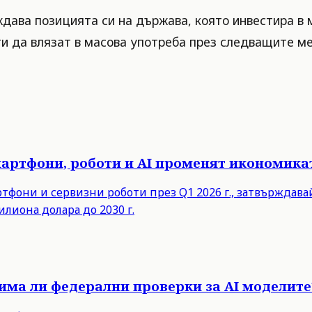
дава позицията си на държава, която инвестира в м
ти да влязат в масова употреба през следващите м
мартфони, роботи и AI променят икономика
ртфони и сервизни роботи през Q1 2026 г., затвърждав
илиона долара до 2030 г.
има ли федерални проверки за AI моделите