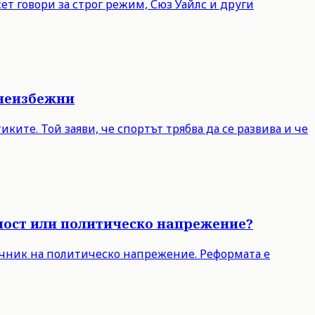
т говори за строг режим, Сюз Уайлс и други
 неизбежни
ите. Той заяви, че спортът трябва да се развива и че
чност или политическо напрежение?
точник на политическо напрежение. Реформата е