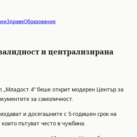
гии
Здраве
Образование
 валидност и централизирана
ал „Младост 4“ беше открит модерен Център за
окументите за самоличност.
 издават и досегашните с 5-годишен срок на
 които пътуват често в чужбина.