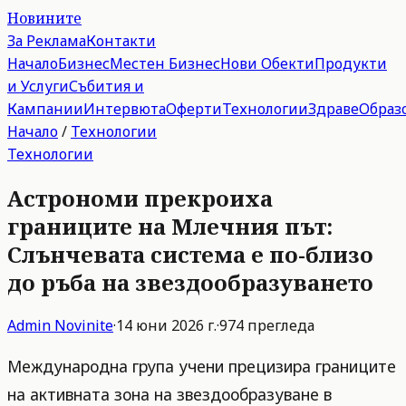
Новините
За Реклама
Контакти
Начало
Бизнес
Местен Бизнес
Нови Обекти
Продукти
и Услуги
Събития и
Кампании
Интервюта
Оферти
Технологии
Здраве
Образ
Начало
/
Технологии
Технологии
Астрономи прекроиха
границите на Млечния път:
Слънчевата система е по-близо
до ръба на звездообразуването
Admin
Novinite
·
14 юни 2026 г.
·
974
прегледа
Международна група учени прецизира границите
на активната зона на звездообразуване в