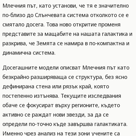
Млечния път, като установи, че тя е значително
по-близо до Слънчевата система отколкото се е
смятало досега. Това ново откритие променя
представите за мащабите на нашата галактика и
разкрива, че Земята се намира в по-компактна и
динамична система.
Досегашните модели описват Млечния път като
безкрайно разширяваща се структура, без ясно
дефинирана стена или рязък край, която
постепенно изтънява. Текущите изследвания
обаче се фокусират върху регионите, където
активно се раждат нови звезди, за да се
определи по-точно къде завършва галактиката.
Именно чрез анализ на тези зони учените са