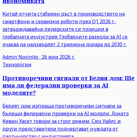
икономиката
Китай отчита стабилен ръст в производството на
смартфони и сервизни роботи през Q1 2026 г.,
затвърждавайки лидерските си позиции в
глобалната индустрия. Глобалните разходи за AI се
очаква да надхвърлят 2 трилиона долара до 2030 г.
Admin
Novinite
·
26 юли 2026 г.
Технологии
Противоречиви сигнали от Белия дом: Ще
има ли федерални проверки за AI
моделите?
Белият дом изпраща противоречиви сигнали за
бъдещи федерални проверки на AI модели. Докато
Кевин Хасет говори за строг режим, Сюз Уайлс и
други представители подчертават нуждата от
партньорство с индустрията.