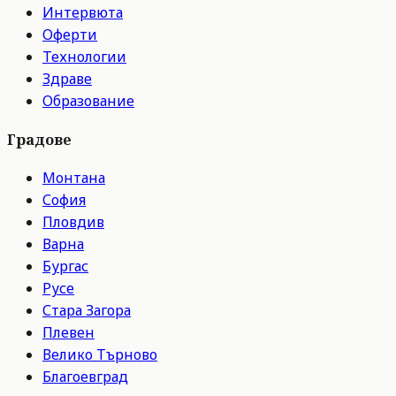
Интервюта
Оферти
Технологии
Здраве
Образование
Градове
Монтана
София
Пловдив
Варна
Бургас
Русе
Стара Загора
Плевен
Велико Търново
Благоевград