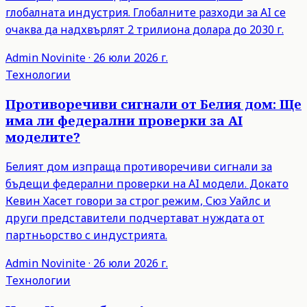
глобалната индустрия. Глобалните разходи за AI се
очаква да надхвърлят 2 трилиона долара до 2030 г.
Admin
Novinite
·
26 юли 2026 г.
Технологии
Противоречиви сигнали от Белия дом: Ще
има ли федерални проверки за AI
моделите?
Белият дом изпраща противоречиви сигнали за
бъдещи федерални проверки на AI модели. Докато
Кевин Хасет говори за строг режим, Сюз Уайлс и
други представители подчертават нуждата от
партньорство с индустрията.
Admin
Novinite
·
26 юли 2026 г.
Технологии