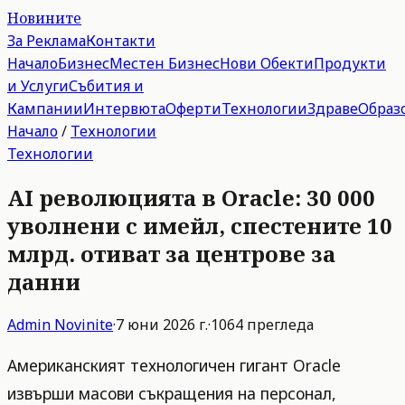
Новините
За Реклама
Контакти
Начало
Бизнес
Местен Бизнес
Нови Обекти
Продукти
и Услуги
Събития и
Кампании
Интервюта
Оферти
Технологии
Здраве
Образ
Начало
/
Технологии
Технологии
AI революцията в Oracle: 30 000
уволнени с имейл, спестените 10
млрд. отиват за центрове за
данни
Admin
Novinite
·
7 юни 2026 г.
·
1064
прегледа
Американският технологичен гигант Oracle
извърши масови съкращения на персонал,