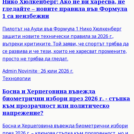
Нико Хюлкенберг: Ако не ви харесва, не
гледайте – новите правила във Формула
1 са неизбежни
Пилотът на Ауди във Формула 1 Нико Хюлкенберг
защити новите технически правила за 2026 г.,
въпреки критиките. Той заяви, че спортът трябва да
се развива и че тези, които не харесват промените,
просто не трябва да гледат.
Admin
Novinite
·
26 юли 2026 г.
Технологии
Босна и Херцеговина въвежда
биометрични избори през 2026 г. - стъпка
към прозрачност или политическо
напрежение?
Босна и Херцеговина въвежда биометрични избори
през 2026 г. – ключова стъпка към прозрачност, но и