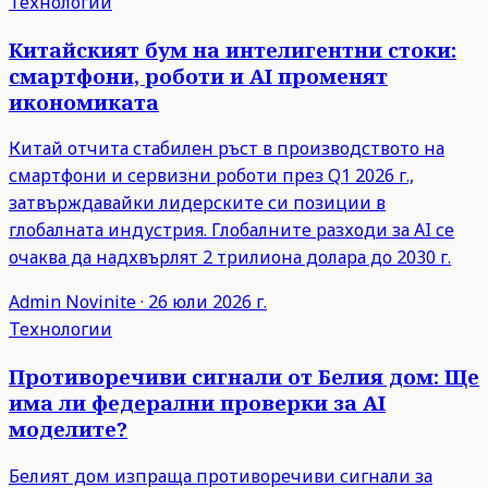
Технологии
Китайският бум на интелигентни стоки:
смартфони, роботи и AI променят
икономиката
Китай отчита стабилен ръст в производството на
смартфони и сервизни роботи през Q1 2026 г.,
затвърждавайки лидерските си позиции в
глобалната индустрия. Глобалните разходи за AI се
очаква да надхвърлят 2 трилиона долара до 2030 г.
Admin
Novinite
·
26 юли 2026 г.
Технологии
Противоречиви сигнали от Белия дом: Ще
има ли федерални проверки за AI
моделите?
Белият дом изпраща противоречиви сигнали за