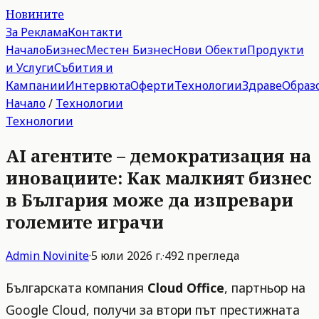
Новините
За Реклама
Контакти
Начало
Бизнес
Местен Бизнес
Нови Обекти
Продукти
и Услуги
Събития и
Кампании
Интервюта
Оферти
Технологии
Здраве
Образ
Начало
/
Технологии
Технологии
AI агентите – демократизация на
иновациите: Как малкият бизнес
в България може да изпревари
големите играчи
Admin
Novinite
·
5 юли 2026 г.
·
492
прегледа
Българската компания
Cloud Office
, партньор на
Google Cloud, получи за втори път престижната