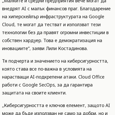
„Малките и средни предприятия вече могат да
внедрят AI с малък финансов праг. Благодарение
на хиперскейлър инфраструктурата на Google
Cloud, те могат да тестват и използват тези
технологии без да правят огромни инвестиции в
собствен хардуер. Това е демократизация на
иновациите“, заяви Лили Костадинова.
Тя подчерта и значението на киберсигурността,
която става все по-важна в условията на
нарастващи AI-подкрепени атаки. Cloud Office
работи с Google SecOps, за да гарантира
защитата на своите клиенти.
„Киберсигурността е ключов елемент, защото AI
може да бъде използван не само за добри, но и