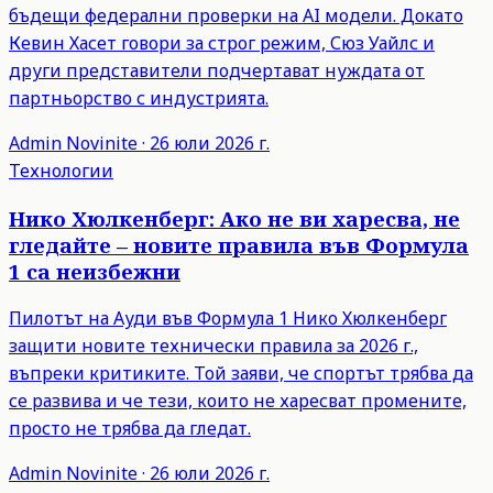
бъдещи федерални проверки на AI модели. Докато
Кевин Хасет говори за строг режим, Сюз Уайлс и
други представители подчертават нуждата от
партньорство с индустрията.
Admin
Novinite
·
26 юли 2026 г.
Технологии
Нико Хюлкенберг: Ако не ви харесва, не
гледайте – новите правила във Формула
1 са неизбежни
Пилотът на Ауди във Формула 1 Нико Хюлкенберг
защити новите технически правила за 2026 г.,
въпреки критиките. Той заяви, че спортът трябва да
се развива и че тези, които не харесват промените,
просто не трябва да гледат.
Admin
Novinite
·
26 юли 2026 г.