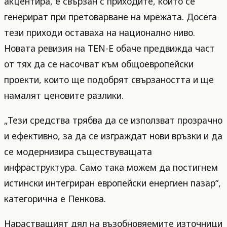
акцентира, е свързан с приходите, които се
генерират при претоварване на мрежата. Досега
тези приходи оставаха на национално ниво.
Новата ревизия на TEN-E обаче предвижда част
от тях да се насочват към общоевропейски
проекти, които ще подобрят свързаността и ще
намалят ценовите разлики.
„Тези средства трябва да се използват прозрачно
и ефективно, за да се изграждат нови връзки и да
се модернизира съществуващата
инфраструктура. Само така можем да постигнем
истински интегриран европейски енергиен пазар“,
категорична е Пенкова.
Нарастващият дял на възобновяемите източници