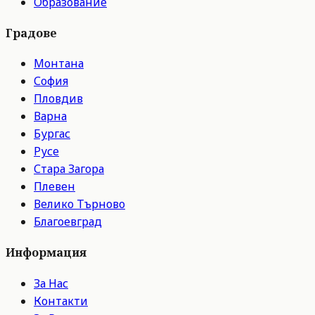
Образование
Градове
Монтана
София
Пловдив
Варна
Бургас
Русе
Стара Загора
Плевен
Велико Търново
Благоевград
Информация
За Нас
Контакти