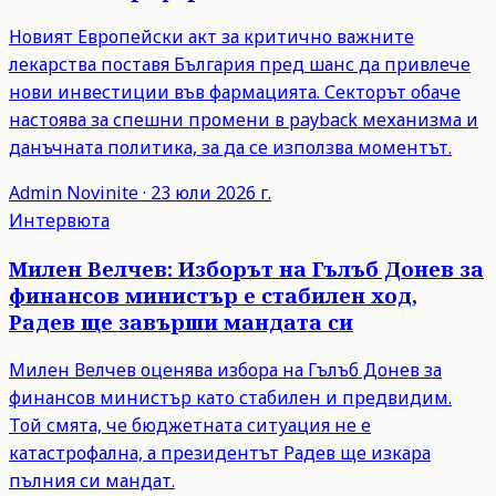
Новият Европейски акт за критично важните
лекарства поставя България пред шанс да привлече
нови инвестиции във фармацията. Секторът обаче
настоява за спешни промени в payback механизма и
данъчната политика, за да се използва моментът.
Admin
Novinite
·
23 юли 2026 г.
Интервюта
Милен Велчев: Изборът на Гълъб Донев за
финансов министър е стабилен ход,
Радев ще завърши мандата си
Милен Велчев оценява избора на Гълъб Донев за
финансов министър като стабилен и предвидим.
Той смята, че бюджетната ситуация не е
катастрофална, а президентът Радев ще изкара
пълния си мандат.