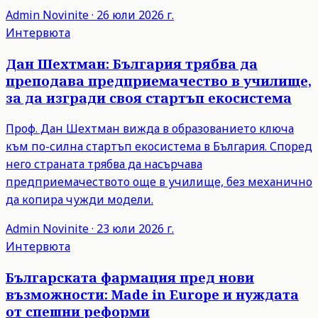
Admin
Novinite
·
26 юли 2026 г.
Интервюта
Дан Шехтман: България трябва да
преподава предприемачество в училище,
за да изгради своя стартъп екосистема
Проф. Дан Шехтман вижда в образованието ключа
към по-силна стартъп екосистема в България. Според
него страната трябва да насърчава
предприемачеството още в училище, без механично
да копира чужди модели.
Admin
Novinite
·
23 юли 2026 г.
Интервюта
Българската фармация пред нови
възможности: Made in Europe и нуждата
от спешни реформи