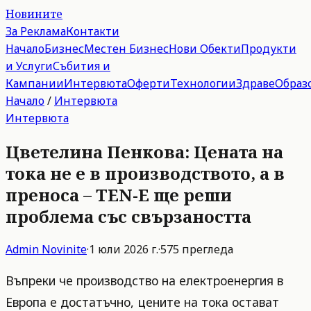
Новините
За Реклама
Контакти
Начало
Бизнес
Местен Бизнес
Нови Обекти
Продукти
и Услуги
Събития и
Кампании
Интервюта
Оферти
Технологии
Здраве
Образ
Начало
/
Интервюта
Интервюта
Цветелина Пенкова: Цената на
тока не е в производството, а в
преноса – TEN-E ще реши
проблема със свързаността
Admin
Novinite
·
1 юли 2026 г.
·
575
прегледа
Въпреки че производство на електроенергия в
Европа е достатъчно, цените на тока остават