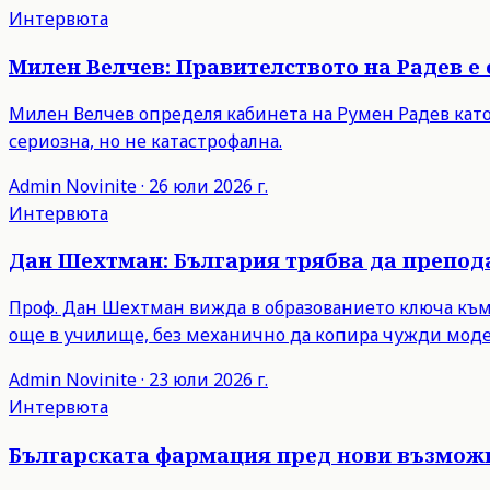
Интервюта
Милен Велчев: Правителството на Радев е 
Милен Велчев определя кабинета на Румен Радев като
сериозна, но не катастрофална.
Admin
Novinite
·
26 юли 2026 г.
Интервюта
Дан Шехтман: България трябва да препода
Проф. Дан Шехтман вижда в образованието ключа към 
още в училище, без механично да копира чужди моде
Admin
Novinite
·
23 юли 2026 г.
Интервюта
Българската фармация пред нови възможн