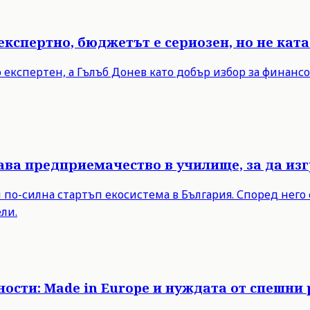
експертно, бюджетът е сериозен, но не кат
 експертен, а Гълъб Донев като добър избор за финанс
ва предприемачество в училище, за да изг
по-силна стартъп екосистема в България. Според него
ли.
ости: Made in Europe и нуждата от спешни