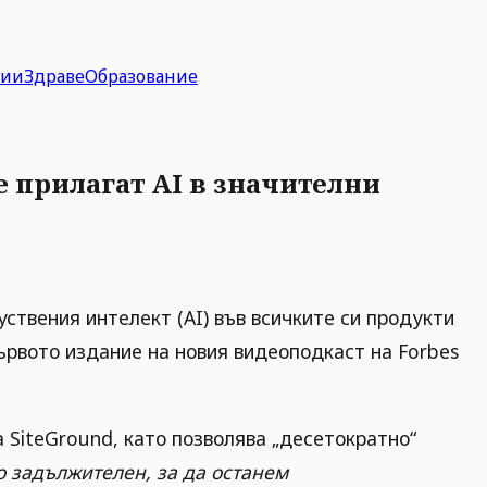
гии
Здраве
Образование
е прилагат AI в значителни
ствения интелект (AI) във всичките си продукти
първото издание на новия видеоподкаст на Forbes
 SiteGround, като позволява „десетократно“
о задължителен, за да останем