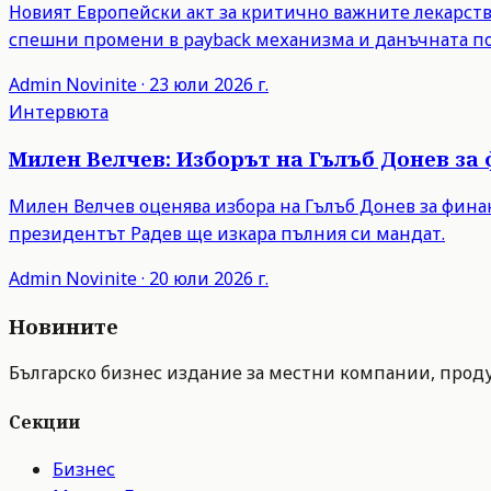
Новият Европейски акт за критично важните лекарств
спешни промени в payback механизма и данъчната пол
Admin
Novinite
·
23 юли 2026 г.
Интервюта
Милен Велчев: Изборът на Гълъб Донев за
Милен Велчев оценява избора на Гълъб Донев за фина
президентът Радев ще изкара пълния си мандат.
Admin
Novinite
·
20 юли 2026 г.
Новините
Българско бизнес издание за местни компании, продук
Секции
Бизнес