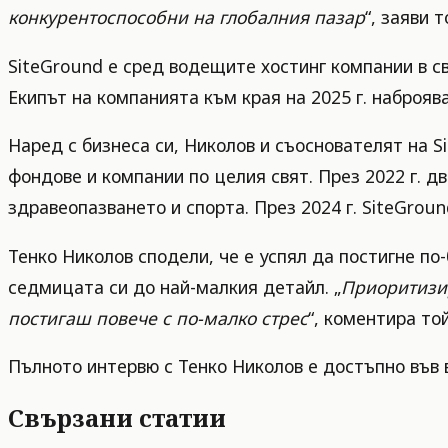
конкурентоспособни на глобалния пазар
“, заяви т
SiteGround е сред водещите хостинг компании в св
Екипът на компанията към края на 2025 г. наброяв
Наред с бизнеса си, Николов и съоснователят на S
фондове и компании по целия свят. През 2022 г. д
здравеопазването и спорта. През 2024 г. SiteGrou
Тенко Николов сподели, че е успял да постигне по
седмицата си до най-малкия детайл. „
Приоритизир
постигаш повече с по-малко стрес
“, коментира той
Пълното интервю с Тенко Николов е достъпно във
Свързани статии