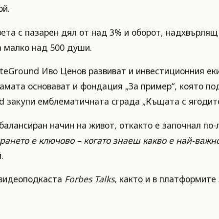
ой.
ета с пазарен дял от над 3% и оборот, надхвърлящ 
а малко над 500 души.
iteGround Иво Ценов развиват и инвестиционния еки
вамата основават и фондация „За пример“, която по
nd закупи емблематичната сграда „Къщата с ягодит
-балансиран начин на живот, откакто е започнал по
ането е ключово – когато знаеш какво е най-важн
.
 видеоподкаста
Forbes Talks
, както и в платформите 