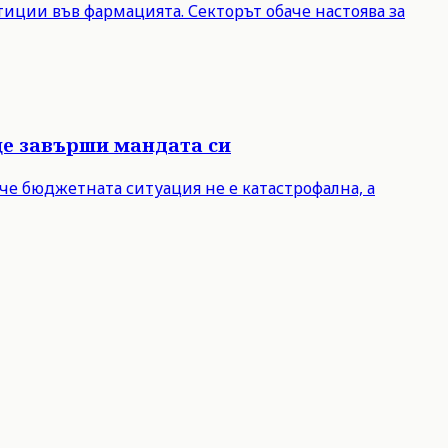
иции във фармацията. Секторът обаче настоява за
ще завърши мандата си
че бюджетната ситуация не е катастрофална, а