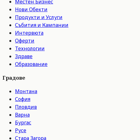
Местен Бизнес
Нови Обекти
Продукти и Услуги
Събития и Кампании
Интервюта
Оферти
Технологии
Здраве
Образование
Градове
Монтана
София
Пловдив
Варна
Бургас
Русе
Стара Загора