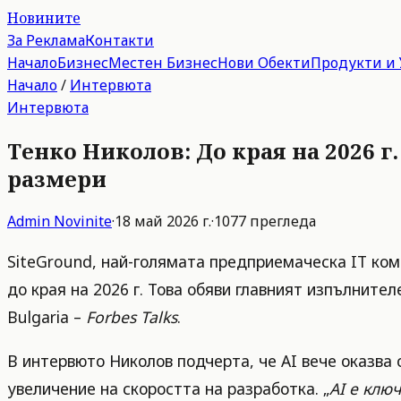
Новините
За Реклама
Контакти
Начало
Бизнес
Местен Бизнес
Нови Обекти
Продукти и 
Начало
/
Интервюта
Интервюта
Тенко Николов: До края на 2026 г
размери
Admin
Novinite
·
18 май 2026 г.
·
1077
прегледа
SiteGround, най-голямата предприемаческа IT комп
до края на 2026 г. Това обяви главният изпълните
Bulgaria –
Forbes Talks
.
В интервюто Николов подчерта, че AI вече оказва 
увеличение на скоростта на разработка. „
AI е клю