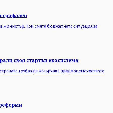
астрофален
ов министър. Той смята бюджетната ситуация за
ради своя стартъп екосистема
 страната трябва да насърчава предприемачеството
 реформи