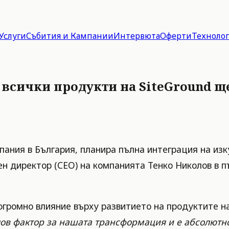
Услуги
Събития и Кампании
Интервюта
Оферти
Техноло
. всички продукти на SiteGround щ
ания в България, планира пълна интеграция на изку
лен директор (CEO) на компанията Тенко Николов в 
огромно влияние върху развитието на продуктите на
чов фактор за нашата трансформация и е абсолютн