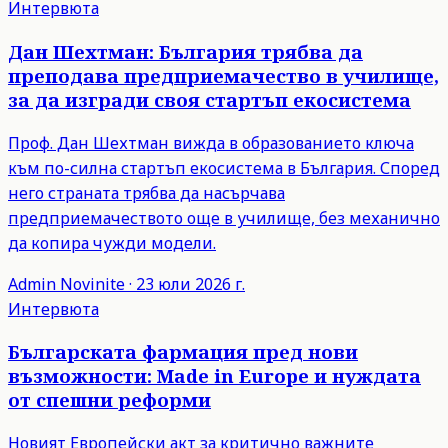
Интервюта
Дан Шехтман: България трябва да
преподава предприемачество в училище,
за да изгради своя стартъп екосистема
Проф. Дан Шехтман вижда в образованието ключа
към по-силна стартъп екосистема в България. Според
него страната трябва да насърчава
предприемачеството още в училище, без механично
да копира чужди модели.
Admin
Novinite
·
23 юли 2026 г.
Интервюта
Българската фармация пред нови
възможности: Made in Europe и нуждата
от спешни реформи
Новият Европейски акт за критично важните