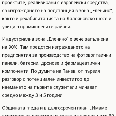
проектите, реализирани с европейски средства,
са изграждането на подстанция в зона „Еленино“,
както и рехабилитацията на Калояновско шосе и
улици в промишлените райони.
Индустриална зона „Еленино“ е вече запълнена
на 90%. Там предстои изграждането на
предприятия за производство на фотоволтаични
панели, батерии, дронове и фармацевтични
компоненти. По думите на Танев, от първия
разговор с потенциален инвеститор до
наемането на първите служители минават
средно между 3 и 5 години.
Общината гледа и в дългосрочен план. „Имаме
стратегия за развитие на града за следващите 30