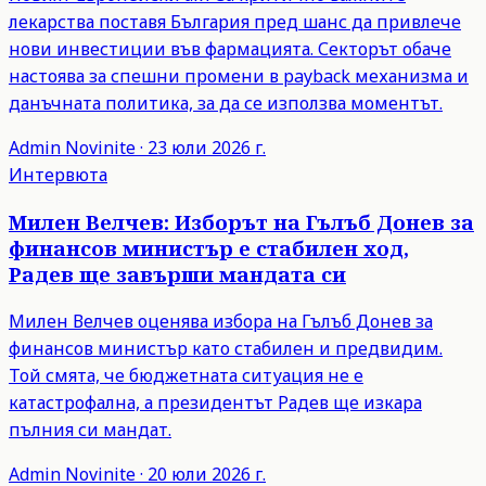
лекарства поставя България пред шанс да привлече
нови инвестиции във фармацията. Секторът обаче
настоява за спешни промени в payback механизма и
данъчната политика, за да се използва моментът.
Admin
Novinite
·
23 юли 2026 г.
Интервюта
Милен Велчев: Изборът на Гълъб Донев за
финансов министър е стабилен ход,
Радев ще завърши мандата си
Милен Велчев оценява избора на Гълъб Донев за
финансов министър като стабилен и предвидим.
Той смята, че бюджетната ситуация не е
катастрофална, а президентът Радев ще изкара
пълния си мандат.
Admin
Novinite
·
20 юли 2026 г.