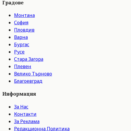
Градове
Монтана
София
Пловдив
Варна
Бургас
Русе
Стара Загора
Плевен
Велико Търново
Благоевград
Информация
За Нас
Контакти
За Реклама
Редакционна Политика