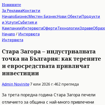
Новините
За Реклама
Контакти
Начало
Бизнес
Местен Бизнес
Нови Обекти
Продукти
и Услуги
Събития и
Кампании
Интервюта
Оферти
Технологии
Здраве
Образ
Начало
/
Интервюта
Интервюта
Стара Загора – индустриалната
точка на България: как терените
и евросредствата привличат
инвестиции
Admin
Novinite
·
7 юли 2026 г.
·
462
прегледа
За трета поредна година Стара Загора печели
отличието за община с най-много привлечени