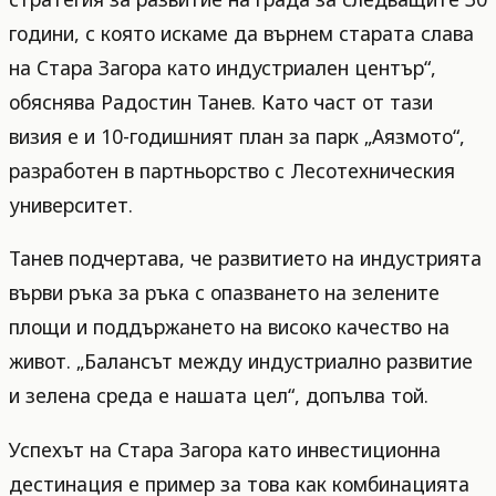
години, с която искаме да върнем старата слава
на Стара Загора като индустриален център“,
обяснява Радостин Танев. Като част от тази
визия е и 10-годишният план за парк „Аязмото“,
разработен в партньорство с Лесотехническия
университет.
Танев подчертава, че развитието на индустрията
върви ръка за ръка с опазването на зелените
площи и поддържането на високо качество на
живот. „Балансът между индустриално развитие
и зелена среда е нашата цел“, допълва той.
Успехът на Стара Загора като инвестиционна
дестинация е пример за това как комбинацията