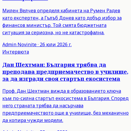
Милен Велчев определя кабинета на Румен Радев
като експертен, а Гълъб Донев като добър избор за
финансов министър. Той смята бюджетната
ситуация за сериозна, но не катастрофална.
Admin
Novinite
·
26 юли 2026 г.
Интервюта
Дан Шехтман: България трябва да
преподава предприемачество в училище,
за да изгради своя стартъп екосистема
Проф. Дан Шехтман вижда в образованието ключа
към по-силна стартъп екосистема в България. Според
него страната трябва да насърчава
предприемачеството още в училище, без механично
да копира чужди модели.