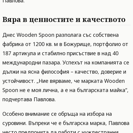
Павлова.
Вяра в ценностите и качеството
Днес Wooden Spoon разполага със собствена
фабрика от 1200 кв. м в Божурище, портфолио от
187 артикула и стабилно присъствие в над 40
международни пазара. Успехът на компанията се
дължи на ясна философия – качество, доверие и
устойчивост. „Ние вярваме, че марката Wooden
Spoon не е моя лична, а е на българската майка“,
подчертава Павлова.
Особено внимание се обръща на избора на
суровини. Въпреки че е българска марка, Павлова
често предпочита да работи с чуждестранни