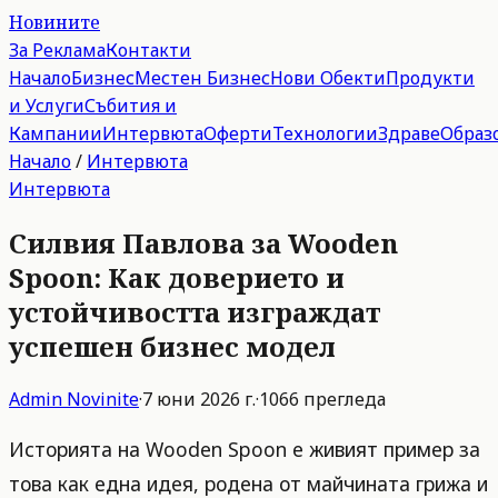
Новините
За Реклама
Контакти
Начало
Бизнес
Местен Бизнес
Нови Обекти
Продукти
и Услуги
Събития и
Кампании
Интервюта
Оферти
Технологии
Здраве
Образ
Начало
/
Интервюта
Интервюта
Силвия Павлова за Wooden
Spoon: Как доверието и
устойчивостта изграждат
успешен бизнес модел
Admin
Novinite
·
7 юни 2026 г.
·
1066
прегледа
Историята на Wooden Spoon е живият пример за
това как една идея, родена от майчината грижа и