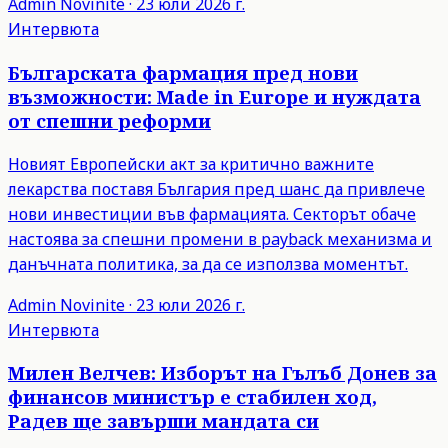
Admin
Novinite
·
23 юли 2026 г.
Интервюта
Българската фармация пред нови
възможности: Made in Europe и нуждата
от спешни реформи
Новият Европейски акт за критично важните
лекарства поставя България пред шанс да привлече
нови инвестиции във фармацията. Секторът обаче
настоява за спешни промени в payback механизма и
данъчната политика, за да се използва моментът.
Admin
Novinite
·
23 юли 2026 г.
Интервюта
Милен Велчев: Изборът на Гълъб Донев за
финансов министър е стабилен ход,
Радев ще завърши мандата си