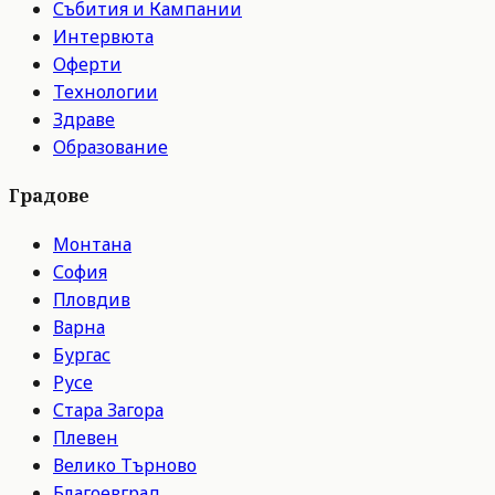
Събития и Кампании
Интервюта
Оферти
Технологии
Здраве
Образование
Градове
Монтана
София
Пловдив
Варна
Бургас
Русе
Стара Загора
Плевен
Велико Търново
Благоевград