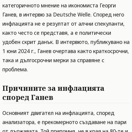
категоричното мнение на икономиста Георги
Ганев, в интервю за Deutsche Welle. Според него
инфлацията не е резултат от алчни спекуланти,
както често се представя, а е политически
удобен скрит данък. В интервюто, публикувано на
1 юни 2024 г., Ганев очертава както краткосрочни,
така и дългосрочни мерки за справяне с
проблема.
Причините за инфлацията
според Ганев
Основният двигател на инфлацията, според
анализатора, е прекомерното създаване на пари
от държавата. Той припомня, че в края на 80-те и