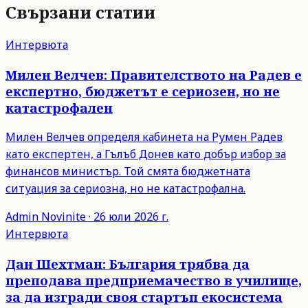
Свързани статии
Интервюта
Милен Велчев: Правителството на Радев е
експертно, бюджетът е сериозен, но не
катастрофален
Милен Велчев определя кабинета на Румен Радев
като експертен, а Гълъб Донев като добър избор за
финансов министър. Той смята бюджетната
ситуация за сериозна, но не катастрофална.
Admin
Novinite
·
26 юли 2026 г.
Интервюта
Дан Шехтман: България трябва да
преподава предприемачество в училище,
за да изгради своя стартъп екосистема