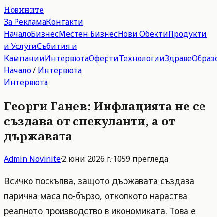
Новините
За Реклама
Контакти
Начало
Бизнес
Местен Бизнес
Нови Обекти
Продукти
и Услуги
Събития и
Кампании
Интервюта
Оферти
Технологии
Здраве
Образ
Начало
/
Интервюта
Интервюта
Георги Ганев: Инфлацията не се
създава от спекуланти, а от
държавата
Admin
Novinite
·
2 юни 2026 г.
·
1059
прегледа
Всичко поскъпва, защото държавата създава
парична маса по-бързо, отколкото нараства
реалното производство в икономиката. Това е