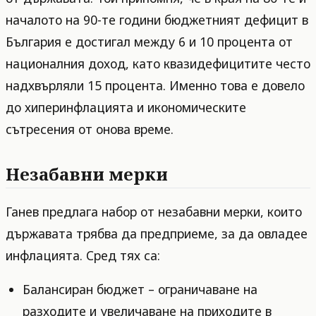
началото на 90-те години бюджетният дефицит в
България е достигал между 6 и 10 процента от
националния доход, като квазидефицитите често
надхвърляли 15 процента. Именно това е довело
до хиперинфлацията и икономическите
сътресения от онова време.
Незабавни мерки
Ганев предлага набор от незабавни мерки, които
държавата трябва да предприеме, за да овладее
инфлацията. Сред тях са:
Балансиран бюджет – ограничаване на
разходите и увеличаване на приходите в