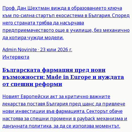
Проф. Дан Шехтман вижда в образованието ключа
към по-силна стартъп екосистема в България. Според
него страната трябва да насърчава
предприемачеството още в училище, без механично
да копира чужди модели.
Admin
Novinite
·
23 юли 2026 г.
Интервюта
Българската фармация пред нови
възможности: Made in Europe и нуждата
от спешни реформи
Новият Европейски акт за критично важните
лекарства поставя България пред шанс да привлече
нови инвестиции във фармацията. Секторът обаче
настоява за спешни промени в payback механизма и
данъчната политика, за да се използва моментът.