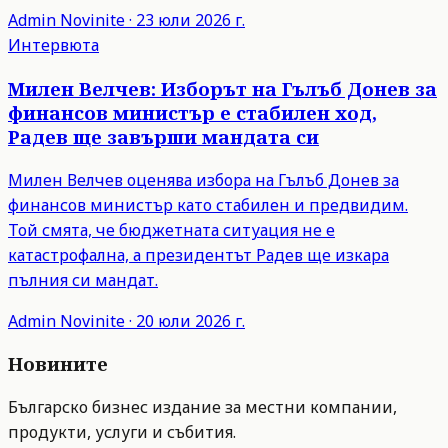
Admin
Novinite
·
23 юли 2026 г.
Интервюта
Милен Велчев: Изборът на Гълъб Донев за
финансов министър е стабилен ход,
Радев ще завърши мандата си
Милен Велчев оценява избора на Гълъб Донев за
финансов министър като стабилен и предвидим.
Той смята, че бюджетната ситуация не е
катастрофална, а президентът Радев ще изкара
пълния си мандат.
Admin
Novinite
·
20 юли 2026 г.
Новините
Българско бизнес издание за местни компании,
продукти, услуги и събития.