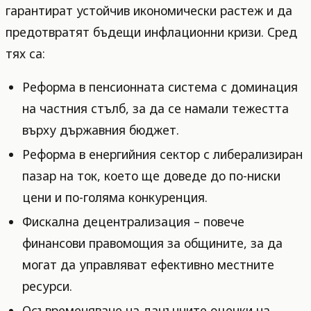
гарантират устойчив икономически растеж и да
предотвратят бъдещи инфлационни кризи. Сред
тях са:
Реформа в пенсионната система с доминация
на частния стълб, за да се намали тежестта
върху държавния бюджет.
Реформа в енергийния сектор с либерализиран
пазар на ток, което ще доведе до по-ниски
цени и по-голяма конкуренция.
Фискална децентрализация – повече
финансови правомощия за общините, за да
могат да управляват ефективно местните
ресурси.
Осъвременяване на данъчните оценки на