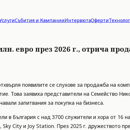
Услуги
Събития и Кампании
Интервюта
Оферти
Техноло
лн. евро през 2026 г., отрича про
отхвърля появилите се слухове за продажба на комп
тие. Това заявиха представители на Семейство Нико
чавали запитвания за покупка на бизнеса.
ели в България с над 3700 служители и хора от 16
Sky City и Joy Station. През 2025 г. дружеството п