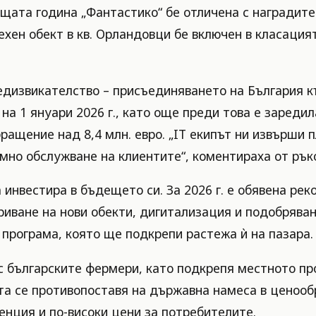
щата година „Фантастико“ бе отличена с наградите 
техен обект в кв. Орландовци бе включен в класаци
едизвикателство – присъединяването на България к
 на 1 януари 2026 г., като още преди това е зареди
ращение над 8,4 млн. евро. „IT екипът ни извърши 
мно обслужване на клиентите“, коментираха от рък
 инвестира в бъдещето си. За 2026 г. е обявена ре
риване на нови обекти, дигитализация и подобрява
програма, която ще подкрепи растежа ѝ на пазара.
с българските фермери, като подкрепя местното пр
а се противопоставя на държавна намеса в ценооб
енция и по-високи цени за потребителите.