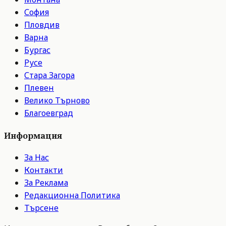
София
Пловдив
Варна
Бургас
Русе
Стара Загора
Плевен
Велико Търново
Благоевград
Информация
За Нас
Контакти
За Реклама
Редакционна Политика
Търсене