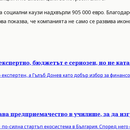
за социални каузи надхвърли 905 000 евро. Благода
ва показва, че компанията не само се развива икон
експертно, бюджетът е сериозен, но не кат
 експертен, а Гълъб Донев като добър избор за финанс
ва предприемачество в училище, за да изг
по-силна стартъп екосистема в България. Според него