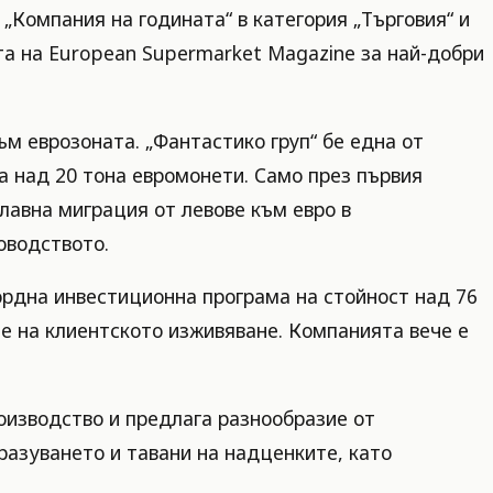
„Компания на годината“ в категория „Търговия“ и
ята на European Supermarket Magazine за най-добри
ъм еврозоната. „Фантастико груп“ бе една от
ла над 20 тона евромонети. Само през първия
плавна миграция от левове към евро в
оводството.
кордна инвестиционна програма на стойност над 76
не на клиентското изживяване. Компанията вече е
оизводство и предлага разнообразие от
разуването и тавани на надценките, като