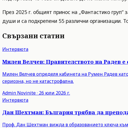
През 2025 г. общият принос на „Фантастико груп“ 
души и са подкрепени 55 различни организации. То
Свързани статии
Интервюта
Милен Велчев: Правителството на Радев е 
Милен Велчев определя кабинета на Румен Радев като
сериозна, но не катастрофална.
Admin
Novinite
·
26 юли 2026 г.
Интервюта
Дан Шехтман: България трябва да препода
Проф. Дан Шехтман вижда в образованието ключа към 