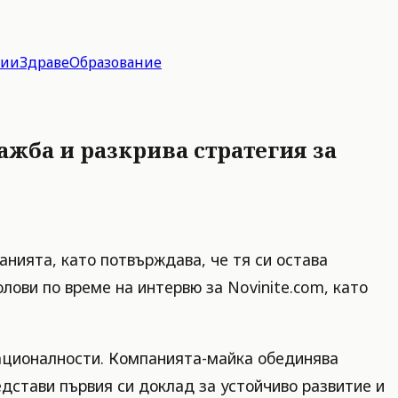
гии
Здраве
Образование
дажба и разкрива стратегия за
анията, като потвърждава, че тя си остава
лови по време на интервю за Novinite.com, като
 националности. Компанията-майка обединява
редстави първия си доклад за устойчиво развитие и