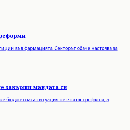
 реформи
иции във фармацията. Секторът обаче настоява за
ще завърши мандата си
че бюджетната ситуация не е катастрофална, а