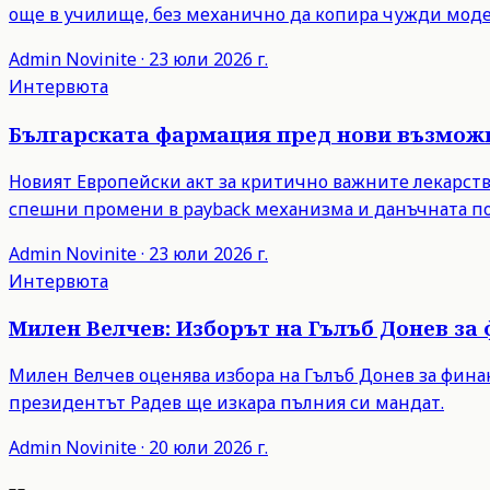
още в училище, без механично да копира чужди моде
Admin
Novinite
·
23 юли 2026 г.
Интервюта
Българската фармация пред нови възможн
Новият Европейски акт за критично важните лекарств
спешни промени в payback механизма и данъчната пол
Admin
Novinite
·
23 юли 2026 г.
Интервюта
Милен Велчев: Изборът на Гълъб Донев за
Милен Велчев оценява избора на Гълъб Донев за фина
президентът Радев ще изкара пълния си мандат.
Admin
Novinite
·
20 юли 2026 г.