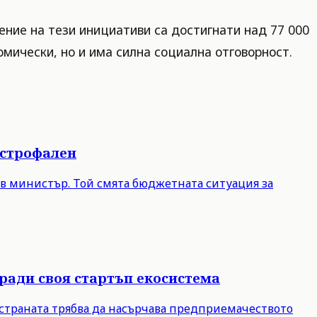
рение на тези инициативи са достигнати над 77 000
омически, но и има силна социална отговорност.
астрофален
ов министър. Той смята бюджетната ситуация за
ради своя стартъп екосистема
 страната трябва да насърчава предприемачеството