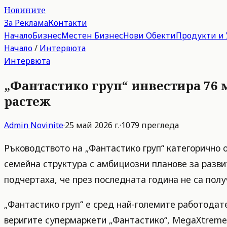
Новините
За Реклама
Контакти
Начало
Бизнес
Местен Бизнес
Нови Обекти
Продукти и 
Начало
/
Интервюта
Интервюта
„Фантастико груп“ инвестира 76 м
растеж
Admin
Novinite
·
25 май 2026 г.
·
1079
прегледа
Ръководството на „Фантастико груп“ категорично 
семейна структура с амбициозни планове за разви
подчертаха, че през последната година не са полу
„Фантастико груп“ е сред най-големите работодат
веригите супермаркети „Фантастико“, MegaXtreme, 