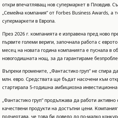
откри впечатляващ нов супермаркет в Пловдив. Съ
„Семейна компания“ от Forbes Business Awards, а 
супермаркети в Европа.
През 2026 г. компанията е изправена пред ново пр
първите големи вериги, започнала работа с еврото
месец на новата година компанията е пуснала в об
новогодишната нощ, за да гарантираме безпробле
Въпреки промените, „Фантастико груп“ не спира да
млн. евро. Средствата ще бъдат насочени към отк
стартирала 5-годишна амбициозна инвестиционна 
„Фантастико груп“ продължава да работи активно 
качествени продукти на достъпни цени. Компаният
подчертава, че това би довело до по-малко конкур