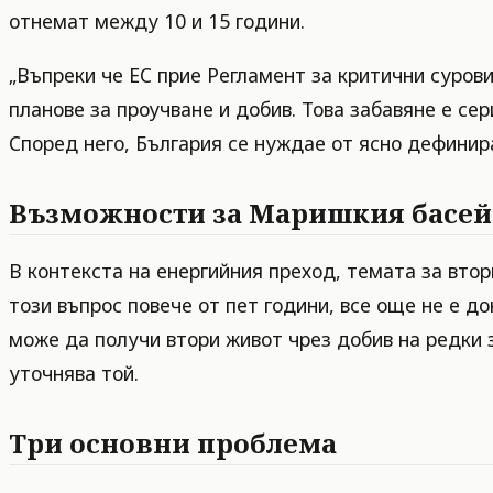
отнемат между 10 и 15 години.
„Въпреки че ЕС прие Регламент за критични сурови
планове за проучване и добив. Това забавяне е се
Според него, България се нуждае от ясно дефинира
Възможности за Маришкия басе
В контекста на енергийния преход, темата за втор
този въпрос повече от пет години, все още не е д
може да получи втори живот чрез добив на редки 
уточнява той.
Три основни проблема