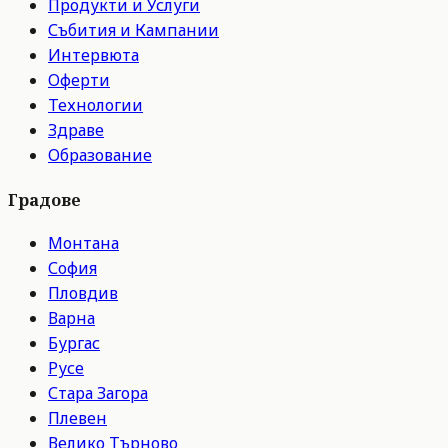
Продукти и Услуги
Събития и Кампании
Интервюта
Оферти
Технологии
Здраве
Образование
Градове
Монтана
София
Пловдив
Варна
Бургас
Русе
Стара Загора
Плевен
Велико Търново