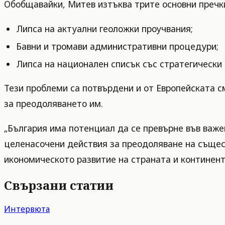
Обобщавайки, Митев изтъква трите основни пречк
Липса на актуални геоложки проучвания;
Бавни и тромави административни процедури;
Липса на национален списък със стратегически 
Тези проблеми са потвърдени и от Европейската с
за преодоляването им.
„България има потенциал да се превърне във важен
целенасочени действия за преодоляване на същес
икономическото развитие на страната и континент
Свързани статии
Интервюта