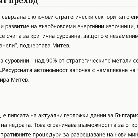
ят преход
свързана с ключови стратегически сектори като ен
и развитие на възобновяеми енергийни източници,
е счита за критична суровина, защото е незаменим
анели“, подчертава Митев.
а суровини – над 90% от стратегическите метали се
 „Ресурсната автономност започва с намаляване на 
тира Митев.
, е липсата на актуални геоложки данни за Българи
 на недрата. Това ограничава възможността за отк
стративните процедури за разрешаване на нови мин