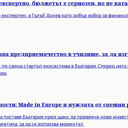
експертно, бюджетът е сериозен, но не кат
 експертен, а Гълъб Донев като добър избор за финанс
ва предприемачество в училище, за да изг
по-силна стартъп екосистема в България. Според него
ли.
ости: Made in Europe и нуждата от спешни
а поставя България пред шанс да привлече нови инвест
итика, за да се използва моментът.