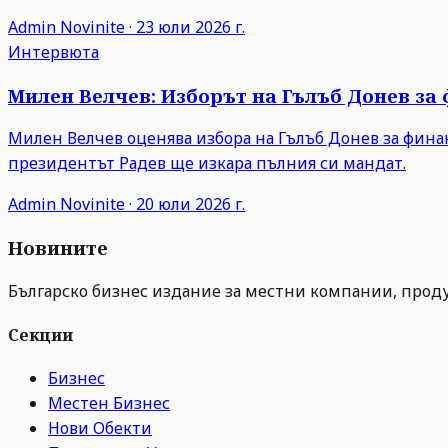
Admin
Novinite
·
23 юли 2026 г.
Интервюта
Милен Велчев: Изборът на Гълъб Донев за
Милен Велчев оценява избора на Гълъб Донев за фина
президентът Радев ще изкара пълния си мандат.
Admin
Novinite
·
20 юли 2026 г.
Новините
Българско бизнес издание за местни компании, продук
Секции
Бизнес
Местен Бизнес
Нови Обекти