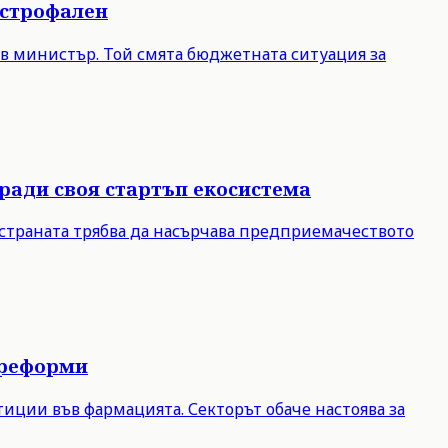
астрофален
ов министър. Той смята бюджетната ситуация за
ради своя стартъп екосистема
 страната трябва да насърчава предприемачеството
 реформи
иции във фармацията. Секторът обаче настоява за