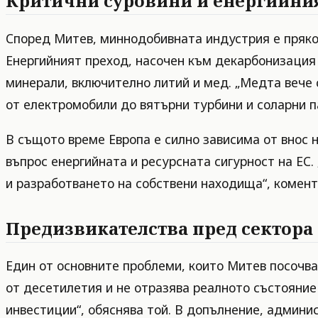
Критични суровини и енергийни
Според Митев, миннодобивната индустрия е пряко 
Енергийният преход, насочен към декарбонизация 
минерали, включително литий и мед. „Медта вече с
от електромобили до вятърни турбини и соларни п
В същото време Европа е силно зависима от внос н
въпрос енергийната и ресурсната сигурност на ЕС.
и разработването на собствени находища“, комен
Предизвикателства пред сектора
Един от основните проблеми, които Митев посочва
от десетилетия и не отразява реалното състояние
инвестиции“, обяснява той. В допълнение, админи