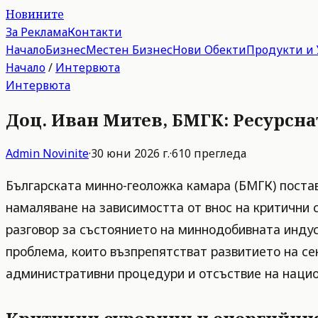
Новините
За Реклама
Контакти
Начало
Бизнес
Местен Бизнес
Нови Обекти
Продукти и 
Начало
/
Интервюта
Интервюта
Доц. Иван Митев, БМГК: Ресурсна
Admin
Novinite
·
30 юни 2026 г.
·
610
прегледа
Българската минно-геоложка камара (БМГК) поста
намаляване на зависимостта от внос на критични 
разговор за състоянието на миннодобивната индус
проблема, които възпрепятстват развитието на се
административни процедури и отсъствие на национ