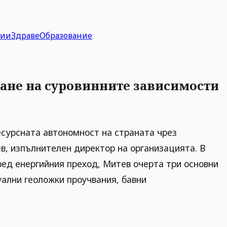
гии
Здраве
Образование
ване на суровинните зависимости
есурсната автономност на страната чрез
ев, изпълнителен директор на организацията. В
ред енергийния преход, Митев очерта три основни
уални геоложки проучвания, бавни