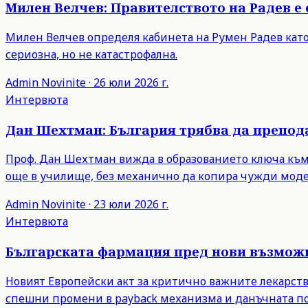
Милен Велчев: Правителството на Радев е 
Милен Велчев определя кабинета на Румен Радев като
сериозна, но не катастрофална.
Admin
Novinite
·
26 юли 2026 г.
Интервюта
Дан Шехтман: България трябва да препода
Проф. Дан Шехтман вижда в образованието ключа към 
още в училище, без механично да копира чужди моде
Admin
Novinite
·
23 юли 2026 г.
Интервюта
Българската фармация пред нови възможн
Новият Европейски акт за критично важните лекарств
спешни промени в payback механизма и данъчната пол