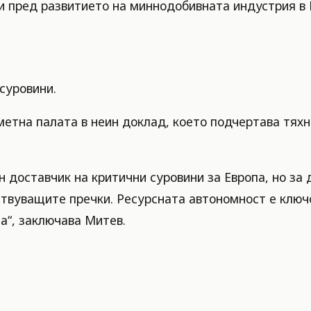
и пред развитието на миннодобивната индустрия в 
суровини.
метна палата в неин доклад, което подчертава тях
 доставчик на критични суровини за Европа, но за 
твуващите пречки. Ресурсната автономност е ключо
а“, заключава Митев.