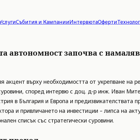
Услуги
Събития и Кампании
Интервюта
Оферти
Техноло
та автономност започва с намаля
вя акцент върху необходимостта от укрепване на р
суровини, според интервю с доц. д-р инж. Иван Мит
трия в България и Европа и предизвикателствата п
ктора и привличането на инвестиции – липса на акт
ален списък със стратегически суровини.