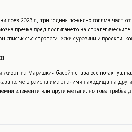
ни през 2023 г., три години по-късно голяма част о
риозна пречка пред постигането на стратегическите
н списък със стратегически суровини и проекти, ко
йн
и живот на Маришкия басейн става все по-актуална.
оказано, че в района има значими находища на дру
земни елементи или други метали, но това трябва д