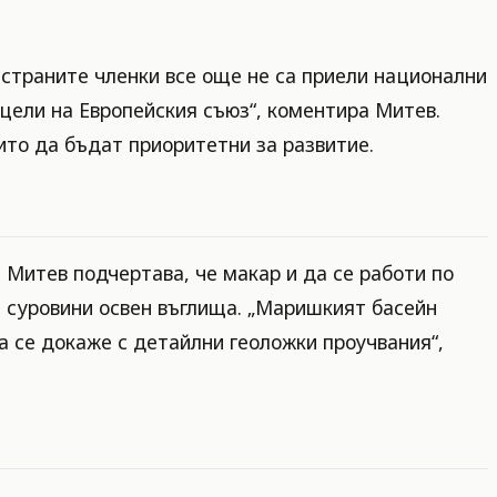
т страните членки все още не са приели национални
 цели на Европейския съюз“, коментира Митев.
ито да бъдат приоритетни за развитие.
 Митев подчертава, че макар и да се работи по
ги суровини освен въглища. „Маришкият басейн
а се докаже с детайлни геоложки проучвания“,