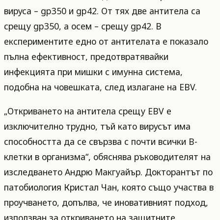
вируса – gp350 и gp42. От тях две антитела са
срещу gp350, а осем – срещу gp42. В
експериментите едно от антителата е показало
пълна ефективност, предотвратявайки
инфекцията при мишки с имунна система,
подобна на човешката, след излагане на EBV.
„Откриването на антитела срещу EBV е
изключително трудно, тъй като вирусът има
способността да се свързва с почти всички B-
клетки в организма“, обяснява ръководителят на
изследването Андрю Макгуайър. Докторантът по
патобиология Кристал Чан, която също участва в
проучването, допълва, че иновативният подход,
използван за откриването на защитните