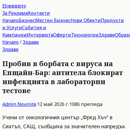
Новините
За Реклама
Контакти
Начало
Бизнес
Местен Бизнес
Нови Обекти
Продукти
и Услуги
Събития и
Кампании
Интервюта
Оферти
Технологии
Здраве
Образ
Начало
/
Здраве
Здраве
Пробив в борбата с вируса на
Епщайн-Бар: антитела блокират
инфекцията в лабораторни
тестове
Admin
Novinite
·
12 май 2026 г.
·
1086
прегледа
Учени от онкологичния център „Фред Хъч“ в
Сиатъл, САЩ, съобщиха за значителен напредък