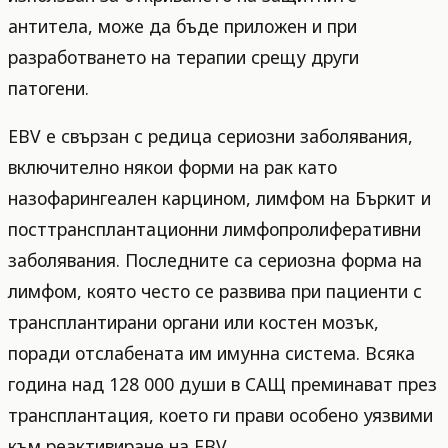
антитела, може да бъде приложен и при
разработването на терапии срещу други
патогени.
EBV е свързан с редица сериозни заболявания,
включително някои форми на рак като
назофарингеален карцином, лимфом на Бъркит и
посттрансплантационни лимфопролиферативни
заболявания. Последните са сериозна форма на
лимфом, която често се развива при пациенти с
трансплантирани органи или костен мозък,
поради отслабената им имунна система. Всяка
година над 128 000 души в САЩ преминават през
трансплантация, което ги прави особено уязвими
към реактивиране на EBV.