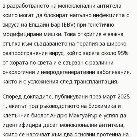
в разработването на моноклонални антитела,
които могат да блокират напълно инфекцията с
вируса на Епщайн-Бар (EBV) при генетично
модифицирани мишки. Това откритие е важна
стъпка към създаването на терапия за широко
разпространения вирус, който засяга около 95%
от хората по света и е свързан с различни
онкологични и невродегенеративни заболявания,
както и с усложнения след трансплантация.
Според докладите, публикувани през март 2025
г., екипът под ръководството на биохимика и
клетъчния биолог Андрю Макгуайър е успял да
идентифицира десет моноклонални антитела,
които се насочват към два основни протеина на