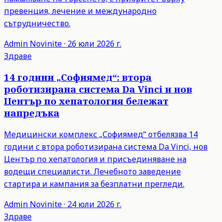
превенция, лечение и международно
сътрудничество.
Admin
Novinite
·
26 юли 2026 г.
Здраве
14 години „Софиямед“: втора
роботизирана система Da Vinci и нов
Център по хепатология бележат
напредъка
Медицински комплекс „Софиямед“ отбелязва 14
години с втора роботизирана система Da Vinci, нов
Център по хепатология и присъединяване на
водещи специалисти. Лечебното заведение
стартира и кампания за безплатни прегледи.
Admin
Novinite
·
24 юли 2026 г.
Здраве