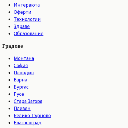
Интервюта
Оферти
Технологии
Здраве
Образование
Градове
Монтана
София
Пловдив
Варна
Бургас
Русе
Стара Загора
Плевен
Велико Търново
Благоевград