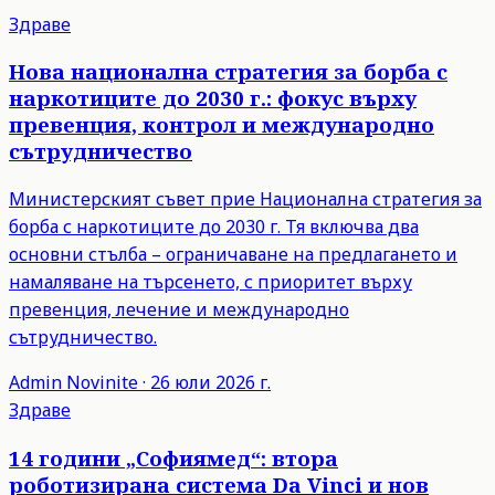
Здраве
Нова национална стратегия за борба с
наркотиците до 2030 г.: фокус върху
превенция, контрол и международно
сътрудничество
Министерският съвет прие Национална стратегия за
борба с наркотиците до 2030 г. Тя включва два
основни стълба – ограничаване на предлагането и
намаляване на търсенето, с приоритет върху
превенция, лечение и международно
сътрудничество.
Admin
Novinite
·
26 юли 2026 г.
Здраве
14 години „Софиямед“: втора
роботизирана система Da Vinci и нов