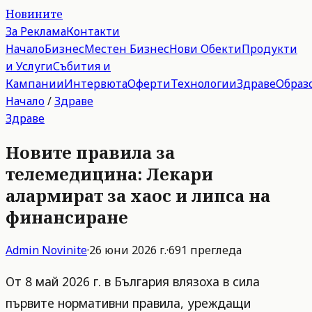
Новините
За Реклама
Контакти
Начало
Бизнес
Местен Бизнес
Нови Обекти
Продукти
и Услуги
Събития и
Кампании
Интервюта
Оферти
Технологии
Здраве
Образ
Начало
/
Здраве
Здраве
Новите правила за
телемедицина: Лекари
алармират за хаос и липса на
финансиране
Admin
Novinite
·
26 юни 2026 г.
·
691
прегледа
От 8 май 2026 г. в България влязоха в сила
първите нормативни правила, уреждащи