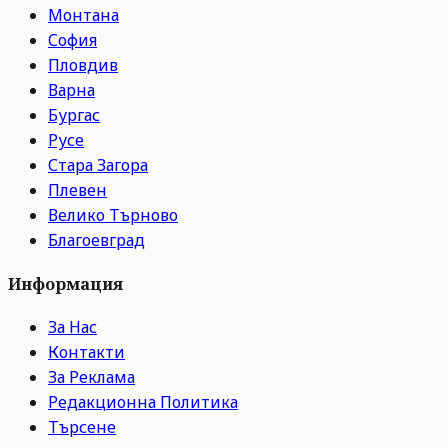
Монтана
София
Пловдив
Варна
Бургас
Русе
Стара Загора
Плевен
Велико Търново
Благоевград
Информация
За Нас
Контакти
За Реклама
Редакционна Политика
Търсене