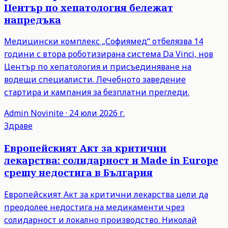
Център по хепатология бележат
напредъка
Медицински комплекс „Софиямед“ отбелязва 14
години с втора роботизирана система Da Vinci, нов
Център по хепатология и присъединяване на
водещи специалисти. Лечебното заведение
стартира и кампания за безплатни прегледи.
Admin
Novinite
·
24 юли 2026 г.
Здраве
Европейският Акт за критични
лекарства: солидарност и Made in Europe
срещу недостига в България
Европейският Акт за критични лекарства цели да
преодолее недостига на медикаменти чрез
солидарност и локално производство. Николай