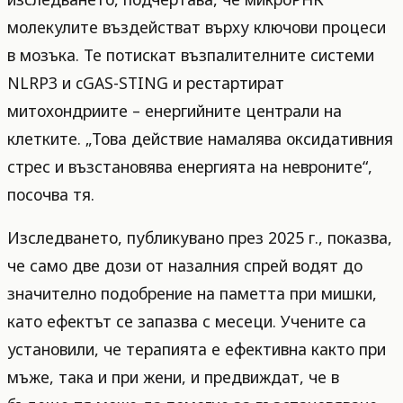
молекулите въздействат върху ключови процеси
в мозъка. Те потискат възпалителните системи
NLRP3 и cGAS-STING и рестартират
митохондриите – енергийните централи на
клетките. „Това действие намалява оксидативния
стрес и възстановява енергията на невроните“,
посочва тя.
Изследването, публикувано през 2025 г., показва,
че само две дози от назалния спрей водят до
значително подобрение на паметта при мишки,
като ефектът се запазва с месеци. Учените са
установили, че терапията е ефективна както при
мъже, така и при жени, и предвиждат, че в