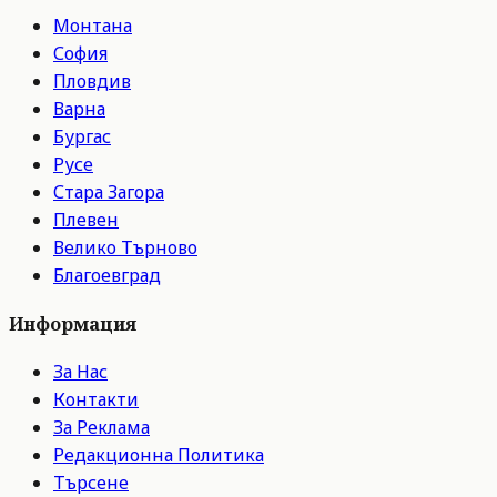
Монтана
София
Пловдив
Варна
Бургас
Русе
Стара Загора
Плевен
Велико Търново
Благоевград
Информация
За Нас
Контакти
За Реклама
Редакционна Политика
Търсене