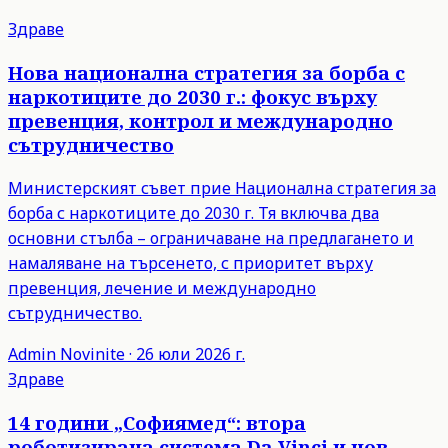
Здраве
Нова национална стратегия за борба с
наркотиците до 2030 г.: фокус върху
превенция, контрол и международно
сътрудничество
Министерският съвет прие Национална стратегия за
борба с наркотиците до 2030 г. Тя включва два
основни стълба – ограничаване на предлагането и
намаляване на търсенето, с приоритет върху
превенция, лечение и международно
сътрудничество.
Admin
Novinite
·
26 юли 2026 г.
Здраве
14 години „Софиямед“: втора
роботизирана система Da Vinci и нов