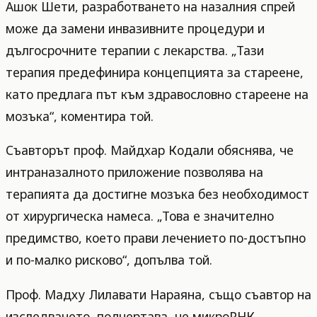
Ашок Шети, разработването на назалния спрей
може да замени инвазивните процедури и
дългосрочните терапии с лекарства. „Тази
терапия предефинира концепцията за стареене,
като предлага път към здравословно стареене на
мозъка“, коментира той.
Съавторът проф. Майдхар Кодали обяснява, че
интраназалното приложение позволява на
терапията да достигне мозъка без необходимост
от хирургическа намеса. „Това е значително
предимство, което прави лечението по-достъпно
и по-малко рисково“, допълва той.
Проф. Мадху Лилавати Нараяна, също съавтор на
изследването, подчертава, че микроРНК