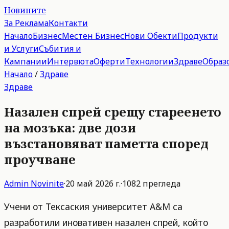
Новините
За Реклама
Контакти
Начало
Бизнес
Местен Бизнес
Нови Обекти
Продукти
и Услуги
Събития и
Кампании
Интервюта
Оферти
Технологии
Здраве
Образ
Начало
/
Здраве
Здраве
Назален спрей срещу стареенето
на мозъка: две дози
възстановяват паметта според
проучване
Admin
Novinite
·
20 май 2026 г.
·
1082
прегледа
Учени от Тексаския университет A&M са
разработили иновативен назален спрей, който