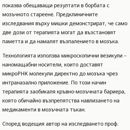
показва обещаващи резултати в борбата с
мозъчното стареене. Предклиничните
изследвания върху мишки демонстрират, че само
две дози от терапията могат да възстановят
паметта и да намалят възпалението в мозъка.
Технологията използва микроскопични везикули –
наномащабни носители, които доставят
микроРНК молекули директно до мозъка чрез
интраназално приложение. По този начин
терапията заобикаля кръвно-мозъчната бариера,
която обичайно възпрепятства навлизането на
медикаменти в мозъчната тъкан.
Според водещия автор на изследването проф.