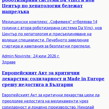
Център по хепатология бележат
напредъка
Медицински комплекс „Софиямед“ отбелязва 14
години с втора роботизирана система Da Vinci, нов
Център по хепатология и присъединяване на
водещи специалисти. Лечебното заведение
стартира и кампания за безплатни прегледи.
Admin
Novinite
·
24 юли 2026 г.
Здраве
Европейският Акт за критични
лекарства: солидарност и Made in Europe
срещу недостига в България
Европейският Акт за критични лекарства цели да
преодолее недостига на медикаменти чрез
солидарност и локално производство. Николай