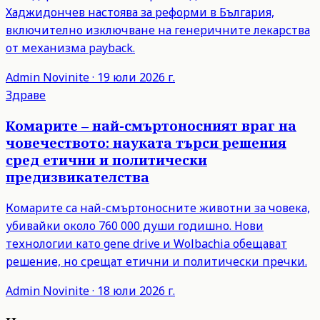
Хаджидончев настоява за реформи в България,
включително изключване на генеричните лекарства
от механизма payback.
Admin
Novinite
·
19 юли 2026 г.
Здраве
Комарите – най-смъртоносният враг на
човечеството: науката търси решения
сред етични и политически
предизвикателства
Комарите са най-смъртоносните животни за човека,
убивайки около 760 000 души годишно. Нови
технологии като gene drive и Wolbachia обещават
решение, но срещат етични и политически пречки.
Admin
Novinite
·
18 юли 2026 г.