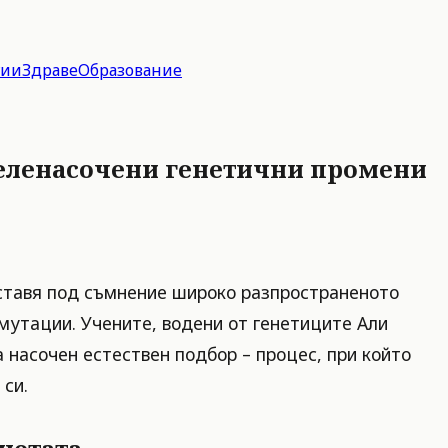
гии
Здраве
Образование
целенасочени генетични промени
оставя под съмнение широко разпространеното
мутации. Учените, водени от генетиците Али
 насочен естествен подбор – процес, при който
 си.