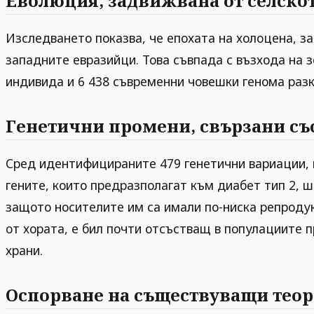
Еволюция, задвижвана от селскот
Изследването показва, че епохата на холоцена, за
западните евразийци. Това съвпада с възхода на 
индивида и 6 438 съвременни човешки генома разкр
Генетични промени, свързани съ
Сред идентифицираните 479 генетични вариации, п
гените, които предразполагат към диабет тип 2, 
защото носителите им са имали по-ниска репродук
от хората, е бил почти отсъстващ в популациите 
храни.
Оспорване на съществуващи тео