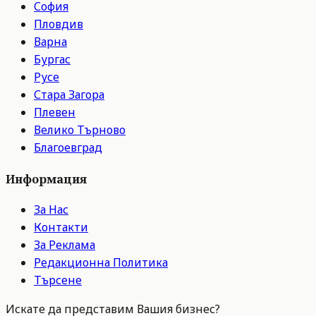
София
Пловдив
Варна
Бургас
Русе
Стара Загора
Плевен
Велико Търново
Благоевград
Информация
За Нас
Контакти
За Реклама
Редакционна Политика
Търсене
Искате да представим Вашия бизнес?