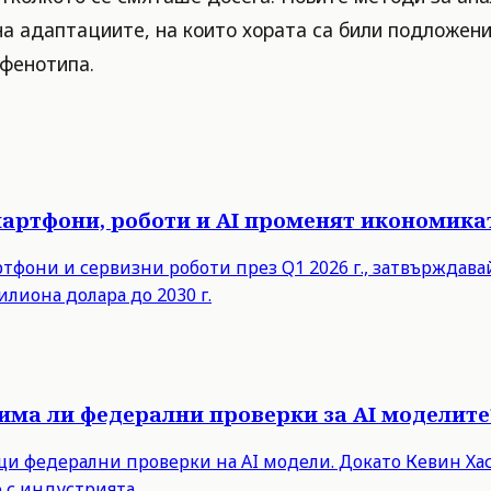
а адаптациите, на които хората са били подложени
 фенотипа.
мартфони, роботи и AI променят икономика
ртфони и сервизни роботи през Q1 2026 г., затвърждав
илиона долара до 2030 г.
има ли федерални проверки за AI моделите
 федерални проверки на AI модели. Докато Кевин Хасе
 с индустрията.