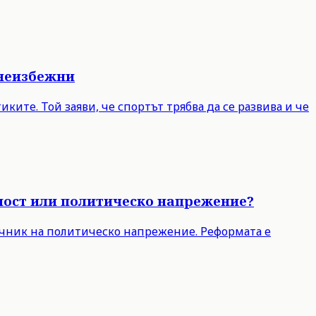
 неизбежни
ите. Той заяви, че спортът трябва да се развива и че
чност или политическо напрежение?
точник на политическо напрежение. Реформата е