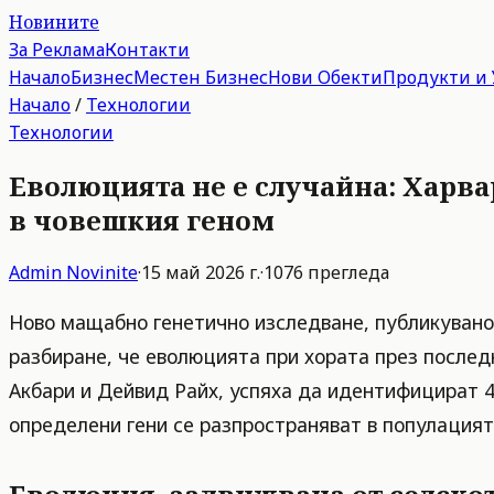
Новините
За Реклама
Контакти
Начало
Бизнес
Местен Бизнес
Нови Обекти
Продукти и 
Начало
/
Технологии
Технологии
Еволюцията не е случайна: Харв
в човешкия геном
Admin
Novinite
·
15 май 2026 г.
·
1076
прегледа
Ново мащабно генетично изследване, публикувано
разбиране, че еволюцията при хората през послед
Акбари и Дейвид Райх, успяха да идентифицират 4
определени гени се разпространяват в популацият