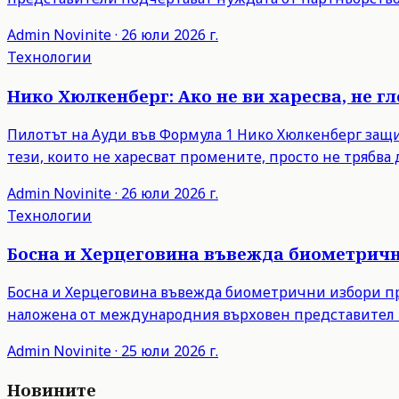
Admin
Novinite
·
26 юли 2026 г.
Технологии
Нико Хюлкенберг: Ако не ви харесва, не г
Пилотът на Ауди във Формула 1 Нико Хюлкенберг защити
тези, които не харесват промените, просто не трябва д
Admin
Novinite
·
26 юли 2026 г.
Технологии
Босна и Херцеговина въвежда биометрични
Босна и Херцеговина въвежда биометрични избори пре
наложена от международния върховен представител 
Admin
Novinite
·
25 юли 2026 г.
Новините