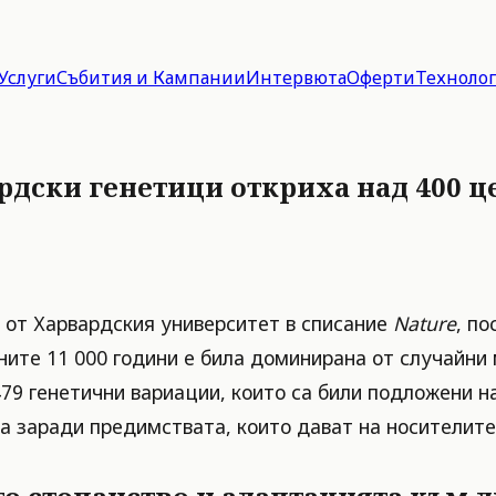
Услуги
Събития и Кампании
Интервюта
Оферти
Техноло
ардски генетици откриха над 400 
 от Харвардския университет в списание
Nature
, п
ните 11 000 години е била доминирана от случайни 
79 генетични вариации, които са били подложени на
а заради предимствата, които дават на носителите