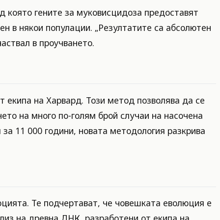
ед която гените за муковисцидоза предоставят
ен в някои популации. „Резултатите са абсолютен
частвал в проучването.
т екипа на Харвард. Този метод позволява да се
ето на много по-голям брой случаи на насочена
 за 11 000 години, новата методология разкрива
цията. Те подчертават, че човешката еволюция е
лиз на древна ДНК, разработени от екипа на