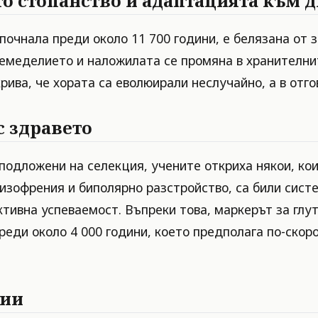
о стопанство и адаптацията към д
почнала преди около 11 700 години, е белязана от 
земеделието и наложилата се промяна в хранителни
ива, че хората са еволюирали неслучайно, а в отгов
с здравето
одложени на селекция, учените откриха някои, кои
шизофрения и биполярно разстройство, са били сис
тивна успеваемост. Въпреки това, маркерът за глу
преди около 4 000 години, което предполага по-ск
рии