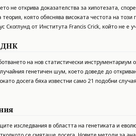
нето не открива доказателства за хипотезата, спор
теория, която обяснява високата честота на този г
 Скоглунд от Института Francis Crick, който не е у
а ДНК
ботването на нов статистически инструментариум о
случайния генетичен шум, което доведе до откриван
окато досега бяха известни само 21 подобни случая
ния
ите изследвания в областта на генетиката и еволю
тколкото се смяташе досега. Новите методи за ана