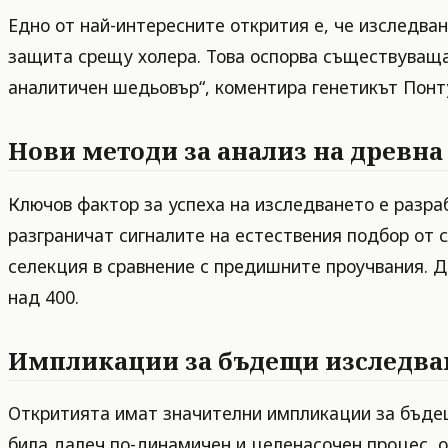
Едно от най-интересните открития е, че изследва
защита срещу холера. Това оспорва съществуваща 
аналитичен шедьовър“, коментира генетикът Понтус
Нови методи за анализ на древн
Ключов фактор за успеха на изследването е разра
разграничат сигналите на естествения подбор от 
селекция в сравнение с предишните проучвания. Д
над 400.
Импликации за бъдещи изследва
Откритията имат значителни импликации за бъдещ
била далеч по-динамичен и целенасочен процес, о