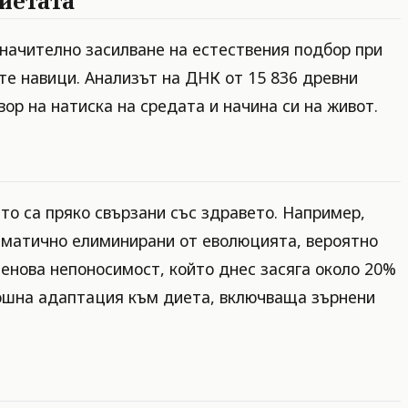
иетата
значително засилване на естествения подбор при
те навици. Анализът на ДНК от 15 836 древни
ор на натиска на средата и начина си на живот.
то са пряко свързани със здравето. Например,
тематично елиминирани от еволюцията, вероятно
тенова непоносимост, който днес засяга около 20%
орошна адаптация към диета, включваща зърнени