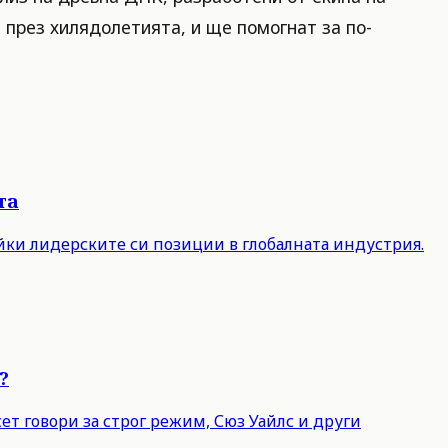
 през хилядолетията, и ще помогнат за по-
та
айки лидерските си позиции в глобалната индустрия.
?
т говори за строг режим, Сюз Уайлс и други