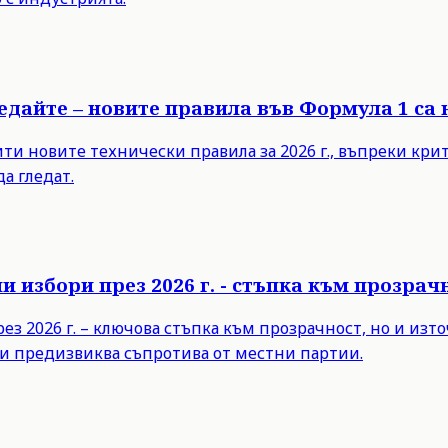
ледайте – новите правила във Формула 1 са
 новите технически правила за 2026 г., въпреки критик
а гледат.
 избори през 2026 г. - стъпка към прозра
з 2026 г. – ключова стъпка към прозрачност, но и из
и предизвиква съпротива от местни партии.