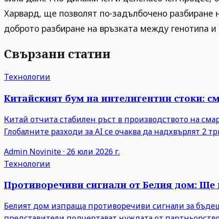
Харвард, ще позволят по-задълбочено разбиране н
доброто разбиране на връзката между генотипа и
Свързани статии
Технологии
Китайският бум на интелигентни стоки: с
Китай отчита стабилен ръст в производството на сма
Глобалните разходи за AI се очаква да надхвърлят 2 тр
Admin
Novinite
·
26 юли 2026 г.
Технологии
Противоречиви сигнали от Белия дом: Ще 
Белият дом изпраща противоречиви сигнали за бъдещи
представители подчертават нуждата от партньорство