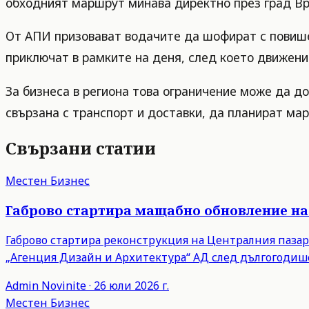
обходният маршрут минава директно през град Вр
От АПИ призовават водачите да шофират с повишен
приключат в рамките на деня, след което движени
За бизнеса в региона това ограничение може да д
свързана с транспорт и доставки, да планират ма
Свързани статии
Местен Бизнес
Габрово стартира мащабно обновление на
Габрово стартира реконструкция на Централния пазар 
„Агенция Дизайн и Архитектура“ АД след дългогодише
Admin
Novinite
·
26 юли 2026 г.
Местен Бизнес