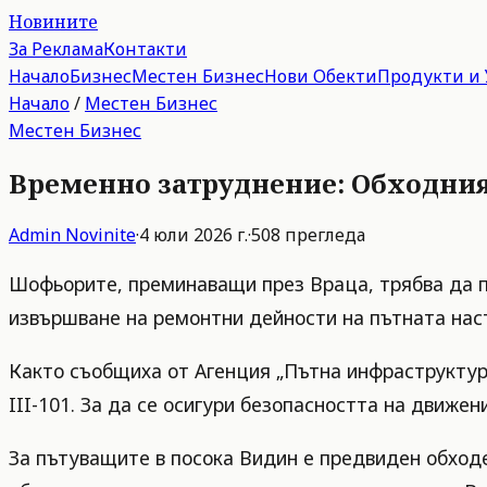
Новините
За Реклама
Контакти
Начало
Бизнес
Местен Бизнес
Нови Обекти
Продукти и 
Начало
/
Местен Бизнес
Местен Бизнес
Временно затруднение: Обходният 
Admin
Novinite
·
4 юли 2026 г.
·
508
прегледа
Шофьорите, преминаващи през Враца, трябва да пр
извършване на ремонтни дейности на пътната наст
Както съобщиха от Агенция „Пътна инфраструктура“
III-101. За да се осигури безопасността на движе
За пътуващите в посока Видин е предвиден обходен