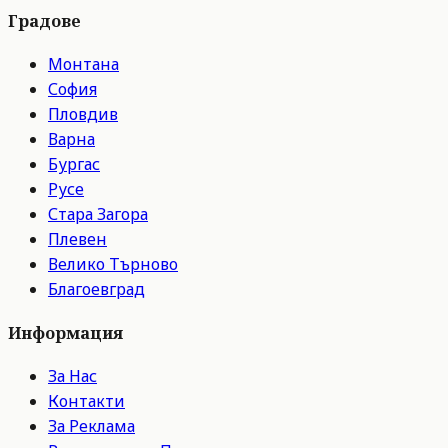
Градове
Монтана
София
Пловдив
Варна
Бургас
Русе
Стара Загора
Плевен
Велико Търново
Благоевград
Информация
За Нас
Контакти
За Реклама