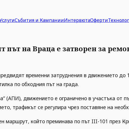
Услуги
Събития и Кампании
Интервюта
Оферти
Техноло
път на Враца е затворен за ремон
едвидят временни затруднения в движението до 17:
илка по обходния път на града.
 (АПИ), движението е ограничено в участъка от път
нието, трафикът се регулира чрез поставяне на нео
 маршрут, който преминава по път III-101 през Кри