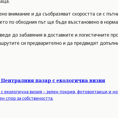
аца.
о внимание и да съобразяват скоростта си с пътн
ето по обходния път ще бъде възстановено в норма
оведе до забавяния в доставките и логистичните пр
ршрутите си предварително и да предвидят допълни
 Централния пазар с екологична визия
с екологична визия – зелен покрив, фотоволтаици и но
н спор за собствеността.