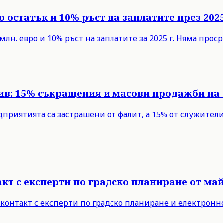
 остатък и 10% ръст на заплатите през 2025
млн. евро и 10% ръст на заплатите за 2025 г. Няма про
рив: 15% съкращения и масови продажби на
едприятията са застрашени от фалит, а 15% от служите
т с експерти по градско планиране от май 
 контакт с експерти по градско планиране и електронн