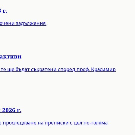
 г.
срочени задължения.
 активи
лите ще бъдат съкратени според проф. Красимир
2026 г.
о проследяване на преписки с цел по-голяма