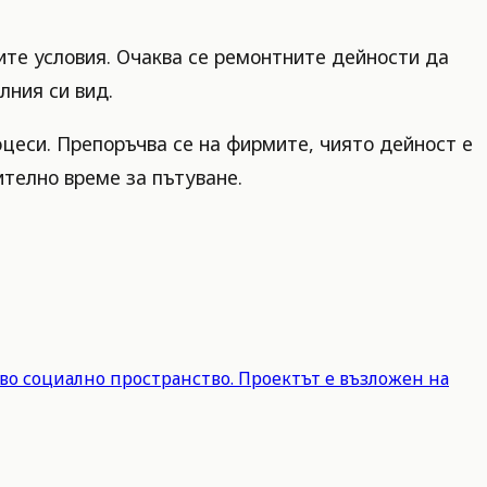
ите условия. Очаква се ремонтните дейности да
лния си вид.
оцеси. Препоръчва се на фирмите, чиято дейност е
телно време за пътуване.
во социално пространство. Проектът е възложен на