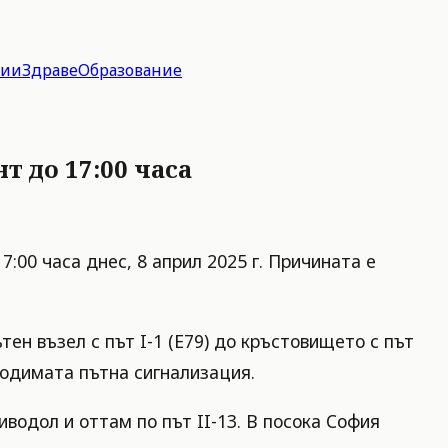
гии
Здраве
Образование
т до 17:00 часа
00 часа днес, 8 април 2025 г. Причината е
ен възел с път I-1 (Е79) до кръстовището с път
бходимата пътна сигнализация.
водол и оттам по път II-13. В посока София